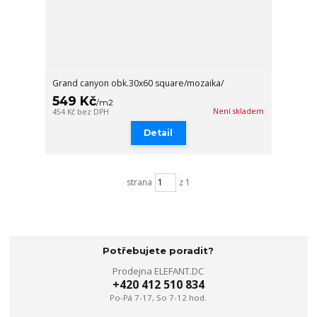
Grand canyon obk.30x60 square/mozaika/
549 Kč
/
m2
Není skladem
454 Kč
bez DPH
Detail
strana
z 1
Potřebujete poradit?
Prodejna ELEFANT.DC
+420 412 510 834
Po-Pá 7-17, So 7-12 hod.