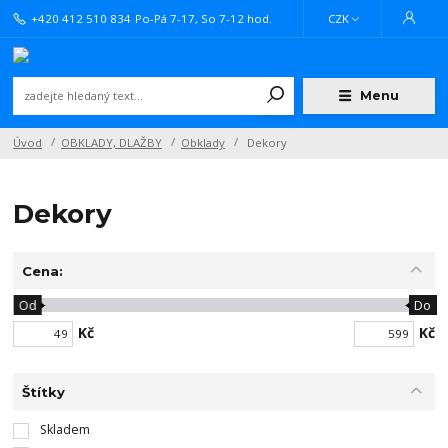
+420 412 510 834
Po-Pá 7-17, So 7-12 hod.
CZK
Menu
Úvod
OBKLADY, DLAŽBY
Obklady
Dekory
Dekory
Cena:
Od
Do
Kč
Kč
Štítky
Skladem