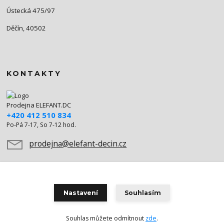
Ústecká 475/97
Děčín, 40502
KONTAKTY
Prodejna ELEFANT.DC
+420 412 510 834
Po-Pá 7-17, So 7-12 hod.
prodejna@elefant-decin.cz
Nastavení
Souhlasím
Souhlas můžete odmítnout
zde
.
Vytvořeno na
Eshop-rychle.cz