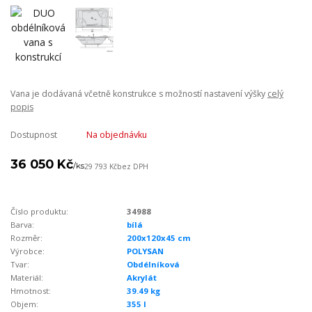
Vana je dodávaná včetně konstrukce s možností nastavení výšky
celý
popis
Dostupnost
Na objednávku
36 050 Kč
/
ks
29 793 Kč
bez DPH
Číslo produktu:
34988
Barva:
bílá
Rozměr:
200x120x45 cm
Výrobce:
POLYSAN
Tvar:
Obdélníková
Materiál:
Akrylát
Hmotnost:
39.49 kg
Objem:
355 l