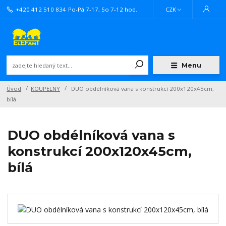
+420 412 510 834
Po-Pá 7-17, So 7-12 hod.
CZK
Menu
Úvod
KOUPELNY
DUO obdélníková vana s konstrukcí 200x120x45cm,
bílá
DUO obdélníková vana s
konstrukcí 200x120x45cm,
bílá