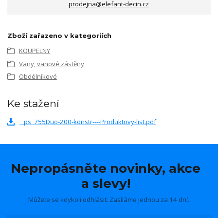
prodejna@elefant-decin.cz
Zboží zařazeno v kategoriích
KOUPELNY
Vany, vanové zástěny
Obdélníkové
Ke stažení
_ps_755Duo-200-konstr----Produktovy-list.pdf
Nepropásněte novinky, akce
a slevy!
Můžete se kdykoli odhlásit. Zasíláme jednou za 14 dní.