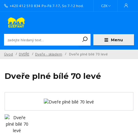
+420 412 510 834
Po-Pá 7-17, So 7-12 hod.
CZK
Menu
Úvod
DVEŘE
Dveře - skladem
Dveře plné bílé 70 levé
Dveře plné bílé 70 levé