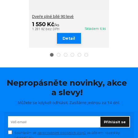
Dveře plné bílé 90 levé
Dveře plné bí
1 550 Kč
1 550 Kč
/
ks
/
k
Skladem 6 ks
1 281 Kč
bez DPH
1 281 Kč
bez DP
Detail
Nepropásněte novinky, akce
a slevy!
Můžete se kdykoli odhlásit. Zasíláme jednou za 14 dní.
Přihlásit se
Souhlasím se
zpracováním osobních údajů
za účelem rozesílky
newsletteru.