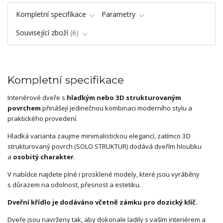
Kompletní specifikace
Parametry
Související zboží
6
Kompletní specifikace
Interiérové dveře s
hladkým nebo 3D strukturovaným
povrchem
přinášejí jedinečnou kombinaci moderního stylu a
praktického provedení.
Hladká varianta zaujme minimalistickou elegancí, zatímco 3D
strukturovaný povrch (SOLO STRUKTUR) dodává dveřím hloubku
a
osobitý charakter
.
V nabídce najdete plné i prosklené modely, které jsou vyráběny
s důrazem na odolnost, přesnost a estetiku.
Dveřní křídlo je dodáváno včetně zámku pro dozický klíč.
Dveře jsou navrženy tak, aby dokonale ladily s vaším interiérem a