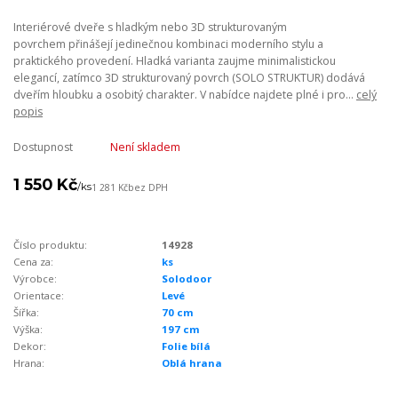
Interiérové dveře s hladkým nebo 3D strukturovaným
povrchem přinášejí jedinečnou kombinaci moderního stylu a
praktického provedení. Hladká varianta zaujme minimalistickou
elegancí, zatímco 3D strukturovaný povrch (SOLO STRUKTUR) dodává
dveřím hloubku a osobitý charakter. V nabídce najdete plné i pro...
celý
popis
Dostupnost
Není skladem
1 550 Kč
/
ks
1 281 Kč
bez DPH
Číslo produktu:
14928
Cena za:
ks
Výrobce:
Solodoor
Orientace:
Levé
Šířka:
70 cm
Výška:
197 cm
Dekor:
Folie bílá
Hrana:
Oblá hrana