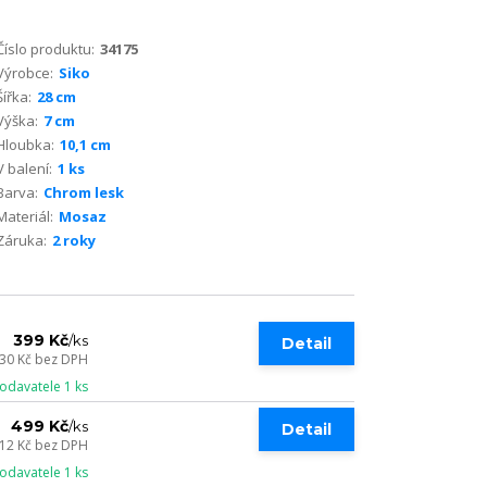
Číslo produktu:
34175
Výrobce:
Siko
Šířka:
28 cm
Výška:
7 cm
Hloubka:
10,1 cm
V balení:
1 ks
Barva:
Chrom lesk
Materiál:
Mosaz
Záruka:
2 roky
399 Kč
/
ks
Detail
30 Kč
bez DPH
odavatele 1 ks
499 Kč
/
ks
Detail
12 Kč
bez DPH
odavatele 1 ks