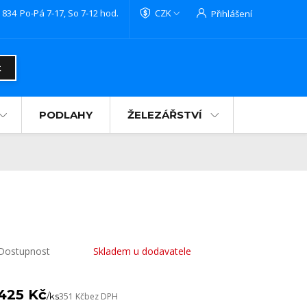
 834
Po-Pá 7-17, So 7-12 hod.
CZK
Přihlášení
t
PODLAHY
ŽELEZÁŘSTVÍ
Dostupnost
Skladem u dodavatele
425 Kč
/
ks
351 Kč
bez DPH