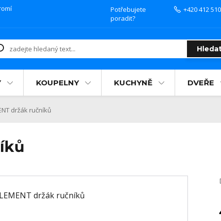
romí
Potřebujete
+420 412 510
poradit?
Hleda
Y
KOUPELNY
KUCHYNĚ
DVEŘE
NT držák ručníků
íků