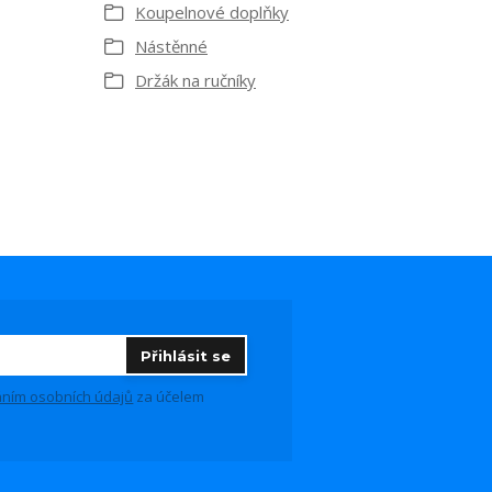
Koupelnové doplňky
Nástěnné
Držák na ručníky
Přihlásit se
ním osobních údajů
za účelem