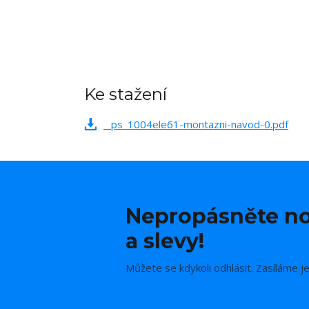
Ke stažení
_ps_1004ele61-montazni-navod-0.pdf
Nepropásněte no
a slevy!
Můžete se kdykoli odhlásit. Zasíláme j