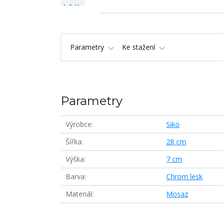
Parametry
Ke stažení
Parametry
Výrobce
Siko
Šířka
28 cm
Výška
7 cm
Barva
Chrom lesk
Materiál
Mosaz