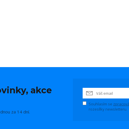
vinky, akce
Souhlasím se
zpracová
rozesílky newsletteru.
ednou za 14 dní.