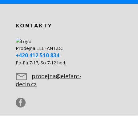
KONTAKTY
Prodejna ELEFANT.DC
+420 412 510 834
Po-Pá 7-17, So 7-12 hod.
prodejna@elefant-
decin.cz