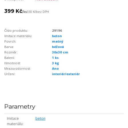
399 Kč
/
ks
330 Kč
bez DPH
Číslo produktu:
29196
Imitace materiálu:
beton
Povrch:
matný
Barva:
béžová
Rozměr:
30x30 cm
Balení:
1 ks
Hmotnost:
3 kg
Mrazuvzdornost:
Ano
Určení:
interiér/exteriér
Parametry
Imitace
beton
materiálu