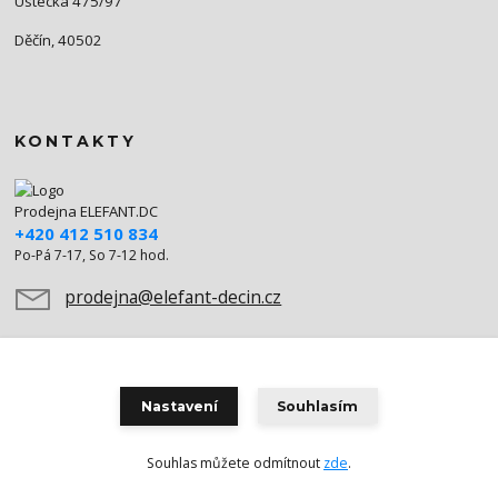
Ústecká 475/97
Děčín, 40502
KONTAKTY
Prodejna ELEFANT.DC
+420 412 510 834
Po-Pá 7-17, So 7-12 hod.
prodejna@elefant-decin.cz
Nastavení
Souhlasím
Souhlas můžete odmítnout
zde
.
Vytvořeno na
Eshop-rychle.cz