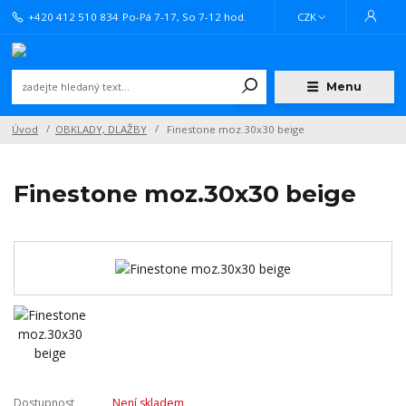
+420 412 510 834
Po-Pá 7-17, So 7-12 hod.
CZK
Menu
Úvod
OBKLADY, DLAŽBY
Finestone moz.30x30 beige
Finestone moz.30x30 beige
Dostupnost
Není skladem