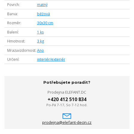
Povrch
matný
Barva
béžová
Rozměr
30x30 cm
Balení
1 ks
Hmotnost
3 kg
Mrazuvzdornost
Ano
Určení
interiér/exteriér
Potřebujete poradit?
Prodejna ELEFANT.DC
+420 412 510 834
Po-Pá 7-17, So 7-12 hod.
prodejna@elefant-decin.cz