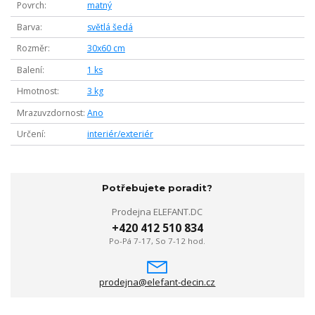
Povrch
matný
Barva
světlá šedá
Rozměr
30x60 cm
Balení
1 ks
Hmotnost
3 kg
Mrazuvzdornost
Ano
Určení
interiér/exteriér
Potřebujete poradit?
Prodejna ELEFANT.DC
+420 412 510 834
Po-Pá 7-17, So 7-12 hod.
prodejna@elefant-decin.cz