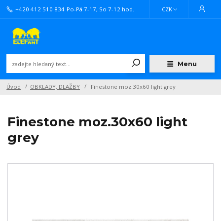
+420 412 510 834
Po-Pá 7-17, So 7-12 hod.
CZK
Menu
Úvod
OBKLADY, DLAŽBY
Finestone moz.30x60 light grey
Finestone moz.30x60 light
grey