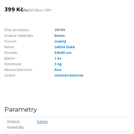
399 Kč
/
ks
330 Kč
bez DPH
Číslo produktu:
29199
Imitace materiálu:
beton
Povrch:
matný
Barva:
světlá šedá
Rozměr:
30x60 cm
Balení:
1 ks
Hmotnost:
3 kg
Mrazuvzdornost:
Ano
Určení:
interiér/exteriér
Parametry
Imitace
beton
materiálu