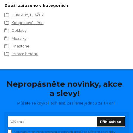
Zboží zařazeno v kategoriích
OBKLADY, DLAŽBY
Koupelnové série
Obklady
Mozaiky
Finestone
Imitace betonu
Nepropásněte novinky, akce
a slevy!
Můžete se kdykoli odhlásit. Zasíláme jednou za 14 dní.
Přihlásit se
Souhlasím se
zpracováním osobních údajů
za účelem rozesílky