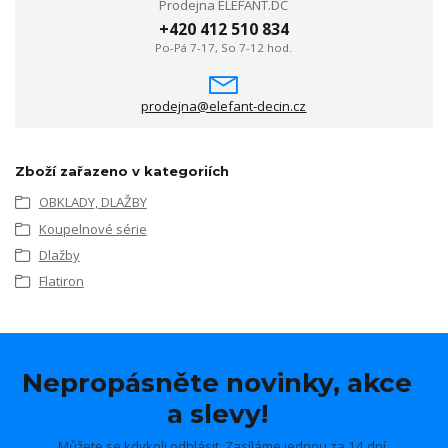
Prodejna ELEFANT.DC
+420 412 510 834
Po-Pá 7-17, So 7-12 hod.
prodejna@elefant-decin.cz
Zboží zařazeno v kategoriích
OBKLADY, DLAŽBY
Koupelnové série
Dlažby
Flatiron
Nepropásněte novinky, akce
a slevy!
Můžete se kdykoli odhlásit. Zasíláme jednou za 14 dní.