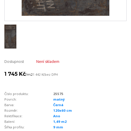
Dostupnost
Není skladem
1 745 Kč
/
m2
1 442 Kč
bez DPH
Číslo produktu:
25575
Povrch:
matný
Barva:
Černá
Rozměr:
120x60 cm
Rektifikace:
Ano
Balení:
1,49 m2
Šířka profilu:
9 mm