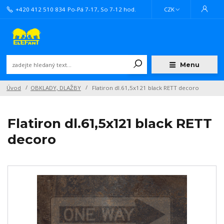
+420 412 510 834
Po-Pá 7-17, So 7-12 hod.
CZK
Menu
Úvod
OBKLADY, DLAŽBY
Flatiron dl.61,5x121 black RETT decoro
Flatiron dl.61,5x121 black RETT
decoro