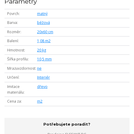
Parametry
Povrch
matný
Barva
béžová
Rozměr
20x60 cm
Balení
1,08 m2
Hmotnost
20 kg
Šířka profilu
10,5 mm
Mrazuvzdornost
ne
Určení
Interiér
Imitace
dřevo
materiálu
Cena za
m2
Potřebujete poradit?