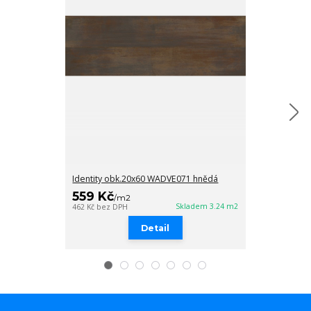
Identity obk.20x60 WADVE071 hnědá
Identity list.
559 Kč
319 Kč
/
m2
/
ks
Skladem 3.24 m2
462 Kč
bez DPH
264 Kč
bez DPH
Detail