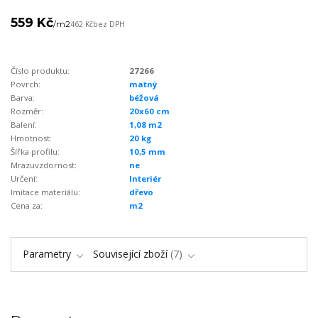
559 Kč
/
m2
462 Kč
bez DPH
Číslo produktu:
27266
Povrch:
matný
Barva:
béžová
Rozměr:
20x60 cm
Balení:
1,08 m2
Hmotnost:
20 kg
Šířka profilu:
10,5 mm
Mrazuvzdornost:
ne
Určení:
Interiér
Imitace materiálu:
dřevo
Cena za:
m2
Parametry
Související zboží
7