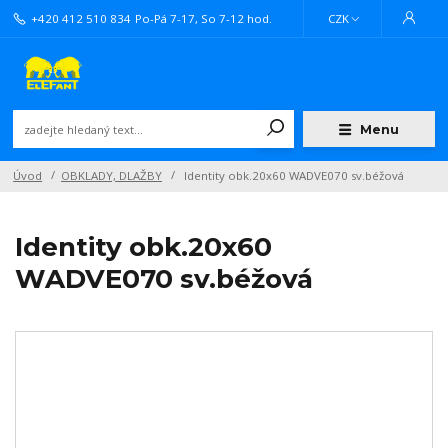
+420 412 510 834
Po-Pá 7-17, So 7-12 hod.
CZK
Menu
Úvod
OBKLADY, DLAŽBY
Identity obk.20x60 WADVE070 sv.béžová
Identity obk.20x60
WADVE070 sv.béžová