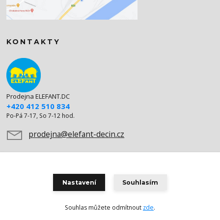
KONTAKTY
Prodejna ELEFANT.DC
+420 412 510 834
Po-Pá 7-17, So 7-12 hod.
prodejna@elefant-decin.cz
Nastavení
Souhlasím
Souhlas můžete odmítnout
zde
.
Vytvořeno na
Eshop-rychle.cz