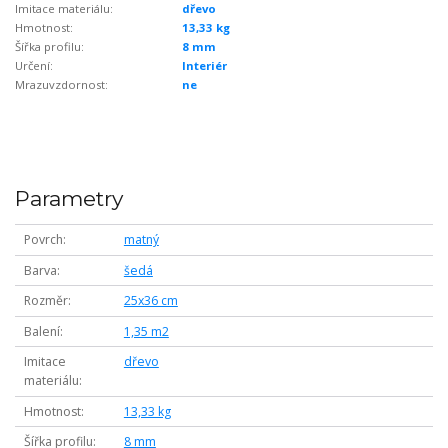
Imitace materiálu:
dřevo
Hmotnost:
13,33 kg
Šířka profilu:
8 mm
Určení:
Interiér
Mrazuvzdornost:
ne
Parametry
Povrch
matný
Barva
šedá
Rozměr
25x36 cm
Balení
1,35 m2
Imitace
dřevo
materiálu
Hmotnost
13,33 kg
Šířka profilu
8 mm