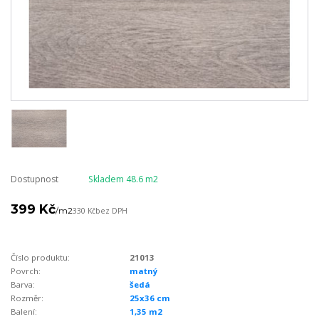
Dostupnost
Skladem 48.6 m2
399 Kč
/
m2
330 Kč
bez DPH
Číslo produktu:
21013
Povrch:
matný
Barva:
šedá
Rozměr:
25x36 cm
Balení:
1,35 m2