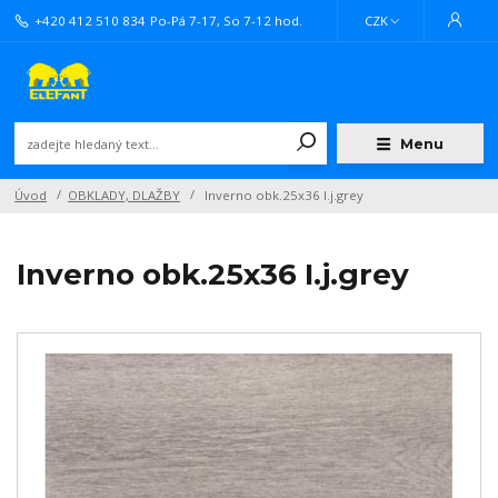
+420 412 510 834
Po-Pá 7-17, So 7-12 hod.
CZK
Menu
Úvod
OBKLADY, DLAŽBY
Inverno obk.25x36 I.j.grey
Inverno obk.25x36 I.j.grey