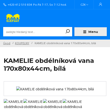
+420 412 510 834
Po-Pá 7-17, So 7-12 hod.
CZK
Menu
Úvod
KOUPELNY
KAMELIE obdélníková vana 170x80x44cm, bílá
KAMELIE obdélníková vana
170x80x44cm, bílá