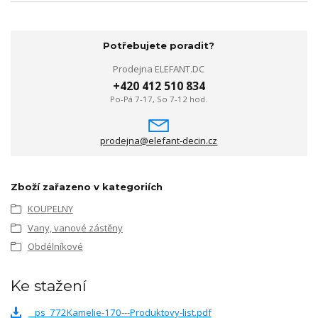
Potřebujete poradit?
Prodejna ELEFANT.DC
+420 412 510 834
Po-Pá 7-17, So 7-12 hod.
prodejna@elefant-decin.cz
Zboží zařazeno v kategoriích
KOUPELNY
Vany, vanové zástěny
Obdélníkové
Ke stažení
_ps_772Kamelie-170---Produktovy-list.pdf