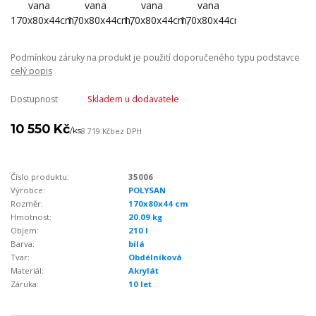
Podmínkou záruky na produkt je použití doporučeného typu podstavce
celý popis
Dostupnost
Skladem u dodavatele
10 550 Kč
/
ks
8 719 Kč
bez DPH
Číslo produktu:
35006
Výrobce:
POLYSAN
Rozměr:
170x80x44 cm
Hmotnost:
20.09 kg
Objem:
210 l
Barva:
bílá
Tvar:
Obdélníková
Materiál:
Akrylát
Záruka:
10 let