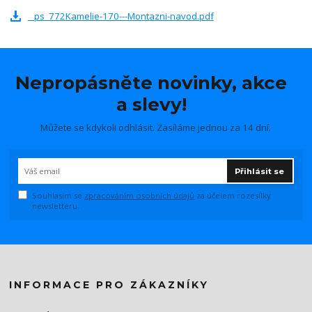
_ps_772Kamelie-170---Montazni-navod.pdf
Nepropásněte novinky, akce
a slevy!
Můžete se kdykoli odhlásit. Zasíláme jednou za 14 dní.
Přihlásit se
Souhlasím se
zpracováním osobních údajů
za účelem rozesílky
newsletteru.
INFORMACE PRO ZÁKAZNÍKY