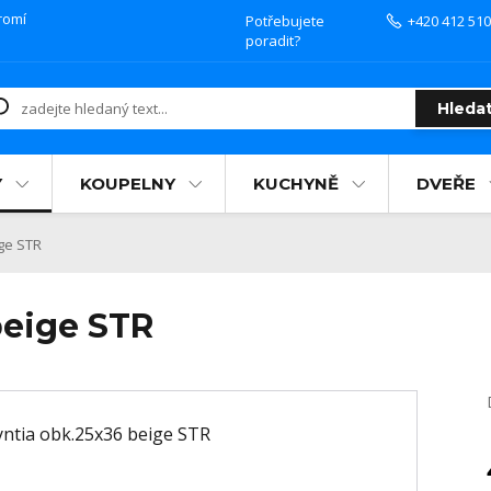
romí
Potřebujete
+420 412 510
poradit?
Hleda
Y
KOUPELNY
KUCHYNĚ
DVEŘE
ge STR
beige STR