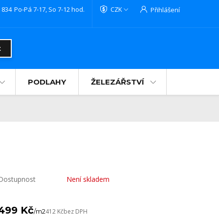
 834
Po-Pá 7-17, So 7-12 hod.
CZK
Přihlášení
t
PODLAHY
ŽELEZÁŘSTVÍ
Dostupnost
Není skladem
499 Kč
/
m2
412 Kč
bez DPH