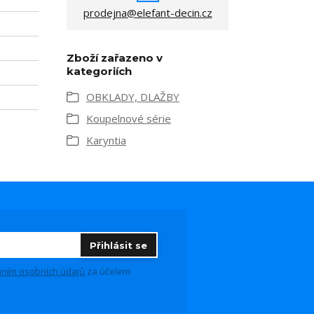
prodejna@elefant-decin.cz
Zboží zařazeno v
kategoriích
OBKLADY, DLAŽBY
Koupelnové série
Karyntia
Přihlásit se
ním osobních údajů
za účelem