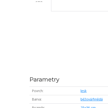
Parametry
Povrch
lesk
Barva
béžová/hnědá
Rozměr
25x36 cm