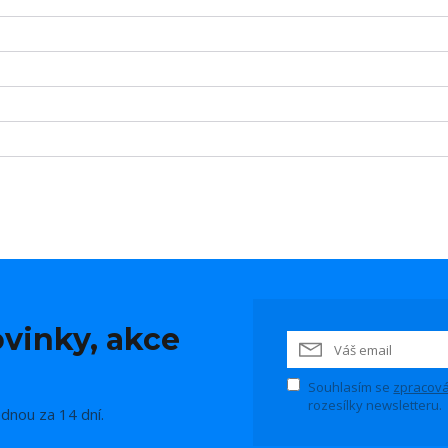
vinky, akce
Souhlasím se
zpracová
rozesílky newsletteru.
ednou za 14 dní.