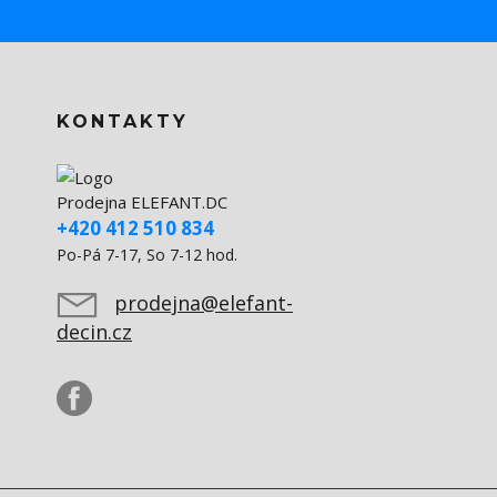
KONTAKTY
Prodejna ELEFANT.DC
+420 412 510 834
Po-Pá 7-17, So 7-12 hod.
prodejna@elefant-
decin.cz