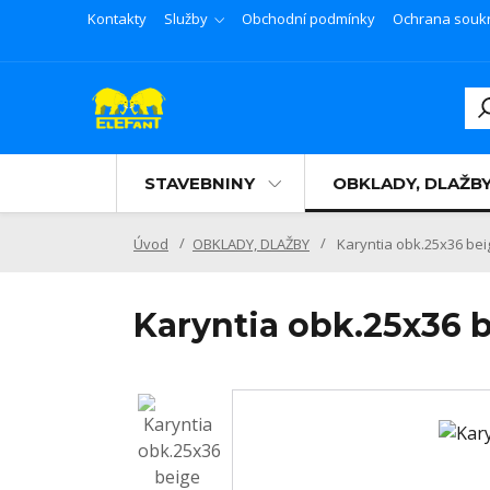
Kontakty
Služby
Obchodní podmínky
Ochrana souk
STAVEBNINY
OBKLADY, DLAŽB
Úvod
OBKLADY, DLAŽBY
Karyntia obk.25x36 bei
Karyntia obk.25x36 