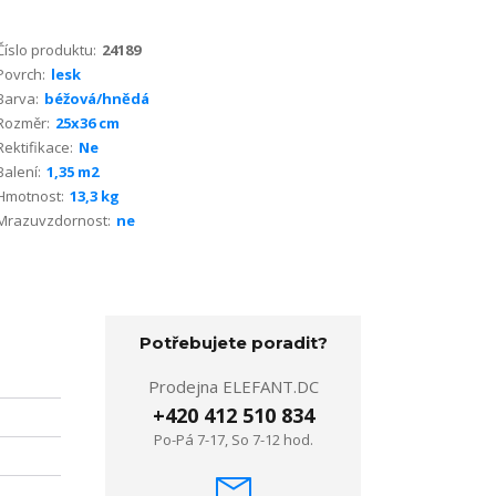
Číslo produktu:
24189
Povrch:
lesk
Barva:
béžová/hnědá
Rozměr:
25x36 cm
Rektifikace:
Ne
Balení:
1,35 m2
Hmotnost:
13,3 kg
Mrazuvzdornost:
ne
Potřebujete poradit?
Prodejna ELEFANT.DC
+420 412 510 834
Po-Pá 7-17, So 7-12 hod.