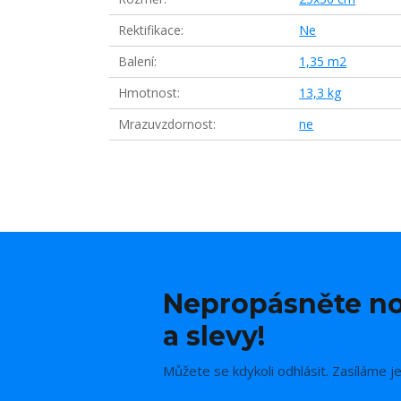
Rektifikace
Ne
Balení
1,35 m2
Hmotnost
13,3 kg
Mrazuvzdornost
ne
Nepropásněte no
a slevy!
Můžete se kdykoli odhlásit. Zasíláme j