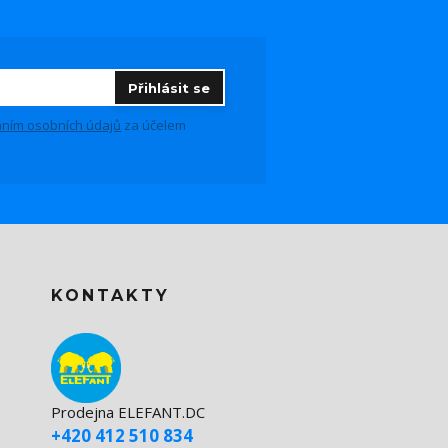
Přihlásit se
ním osobních údajů
za účelem
KONTAKTY
Prodejna ELEFANT.DC
+420 412 510 834