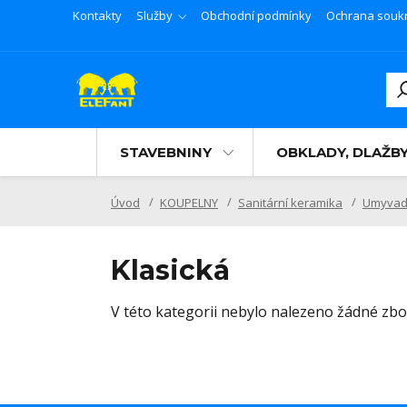
Kontakty
Služby
Obchodní podmínky
Ochrana souk
STAVEBNINY
OBKLADY, DLAŽB
Úvod
KOUPELNY
Sanitární keramika
Umyvad
Klasická
V této kategorii nebylo nalezeno žádné zbož