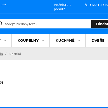
romí
Potřebujete
+420 412 510
poradit?
Hleda
Y
KOUPELNY
KUCHYNĚ
DVEŘE
la
Klasická
í.