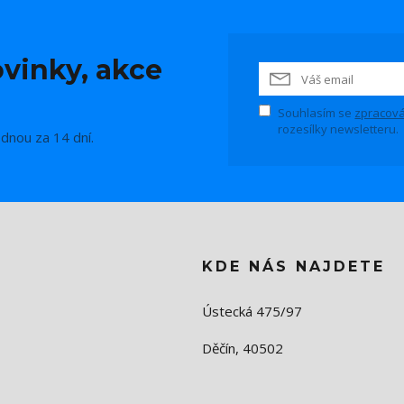
vinky, akce
Souhlasím se
zpracová
rozesílky newsletteru.
ednou za 14 dní.
KDE NÁS NAJDETE
Ústecká 475/97
Děčín, 40502