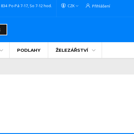
 834
Po-Pá 7-17, So 7-12 hod.
CZK
Přihlášení
t
PODLAHY
ŽELEZÁŘSTVÍ