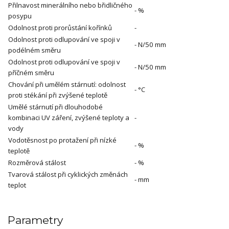
Přilnavost minerálního nebo břidličného
- %
posypu
Odolnost proti prorůstání kořínků
-
Odolnost proti odlupování ve spoji v
- N/50 mm
podélném směru
Odolnost proti odlupování ve spoji v
- N/50 mm
příčném směru
Chování při umělém stárnutí: odolnost
- °C
proti stékání při zvýšené teplotě
Umělé stárnutí při dlouhodobé
kombinaci UV záření, zvýšené teploty a
-
vody
Vodotěsnost po protažení při nízké
- %
teplotě
Rozměrová stálost
- %
Tvarová stálost při cyklických změnách
- mm
teplot
Parametry