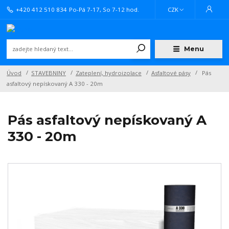
+420 412 510 834
Po-Pá 7-17, So 7-12 hod.
CZK
Menu
Úvod
STAVEBNINY
Zateplení, hydroizolace
Asfaltové pásy
Pás
asfaltový nepískovaný A 330 - 20m
Pás asfaltový nepískovaný A
330 - 20m