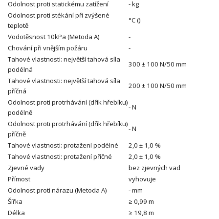
Odolnost proti statickému zatížení
- kg
Odolnost proti stékání při zvýšené
°C
()
teplotě
Vodotěsnost 10kPa (Metoda A)
-
Chování při vnějším požáru
-
Tahové vlastnosti: největší tahová síla
300 ± 100 N/50 mm
podélná
Tahové vlastnosti: největší tahová síla
200 ± 100 N/50 mm
příčná
Odolnost proti protrhávání (dřík hřebíku)
- N
podélně
Odolnost proti protrhávání (dřík hřebíku)
- N
příčně
Tahové vlastnosti: protažení podélné
2,0 ± 1,0 %
Tahové vlastnosti: protažení příčné
2,0 ± 1,0 %
Zjevné vady
bez zjevných vad
Přímost
vyhovuje
Odolnost proti nárazu (Metoda A)
- mm
Šířka
≥ 0,99 m
Délka
≥ 19,8 m