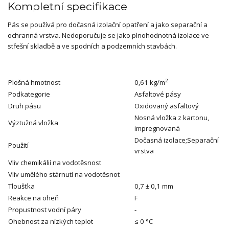
Kompletní specifikace
Pás se používá pro dočasná izolační opatření a jako separační a
ochranná vrstva. Nedoporučuje se jako plnohodnotná izolace ve
střešní skladbě a ve spodních a podzemních stavbách.
2
Plošná hmotnost
0,61 kg/m
Podkategorie
Asfaltové pásy
Druh pásu
Oxidovaný asfaltový
Nosná vložka z kartonu,
Výztužná vložka
impregnovaná
Dočasná izolace;Separační
Použití
vrstva
Vliv chemikálií na vodotěsnost
Vliv umělého stárnutí na vodotěsnot
Tloušťka
0,7 ± 0,1 mm
Reakce na oheň
F
Propustnost vodní páry
-
Ohebnost za nízkých teplot
≤ 0 °C