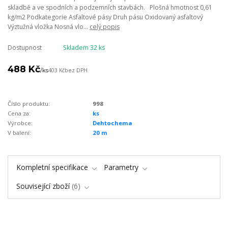
skladbě a ve spodních a podzemních stavbách. Plošná hmotnost 0,61
kg/m2 Podkategorie Asfaltové pásy Druh pásu Oxidovaný asfaltový
Výztužná vložka Nosná vlo...
celý popis
Dostupnost
Skladem 32 ks
488 Kč
/
ks
403 Kč
bez DPH
Číslo produktu:
998
Cena za:
ks
Výrobce:
Dehtochema
V balení:
20 m
Kompletní specifikace
Parametry
Související zboží
6