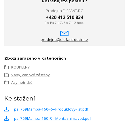
Potřebujete poradit?
Prodejna ELEFANT.DC
+420 412 510 834
Po-Pá 7-17, So 7-12 hod.
prodejna@elefant-decin.cz
Zboží zařazeno v kategoriích
KOUPELNY
Vany, vanové zástěny
Asymetrické
Ke stažení
_ps_769Mamba-160-R---Produktovy-list.pdf
_ps_769Mamba-160-R---Montazni-navod.pdf