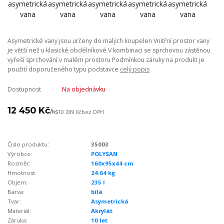
Asymetrické vany jsou určeny do malých koupelen Vnitřní prostor vany
je větší než u klasické obdélníkové V kombinaci se sprchovou zástěnou
vyřeší sprchování v malém prostoru Podmínkou záruky na produkt je
použití doporučeného typu podstavce
celý popis
Dostupnost
Na objednávku
12 450 Kč
/
ks
10 289 Kč
bez DPH
Číslo produktu:
35003
Výrobce:
POLYSAN
Rozměr:
160x95x44 cm
Hmotnost:
24.64 kg
Objem:
235 l
Barva:
bílá
Tvar:
Asymetrická
Materiál:
Akrylát
Záruka:
10 let