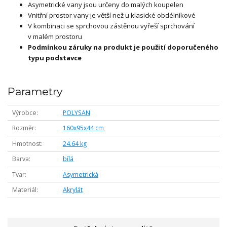
Asymetrické vany jsou určeny do malých koupelen
Vnitřní prostor vany je větší než u klasické obdélníkové
V kombinaci se sprchovou zástěnou vyřeší sprchování
v malém prostoru
Podmínkou záruky na produkt je použití doporučeného
typu podstavce
Parametry
Výrobce
POLYSAN
Rozměr
160x95x44 cm
Hmotnost
24.64 kg
Barva
bílá
Tvar
Asymetrická
Materiál
Akrylát