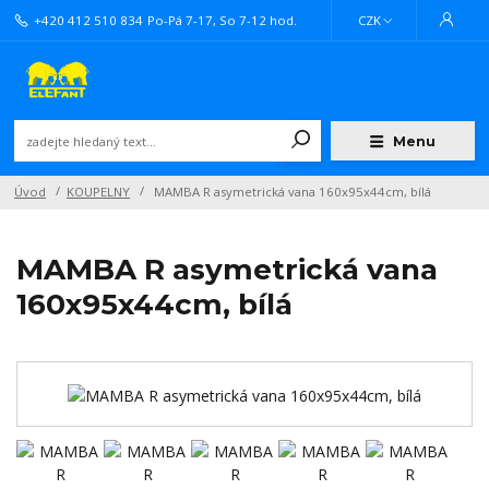
+420 412 510 834
Po-Pá 7-17, So 7-12 hod.
CZK
Menu
Úvod
KOUPELNY
MAMBA R asymetrická vana 160x95x44cm, bílá
MAMBA R asymetrická vana
160x95x44cm, bílá