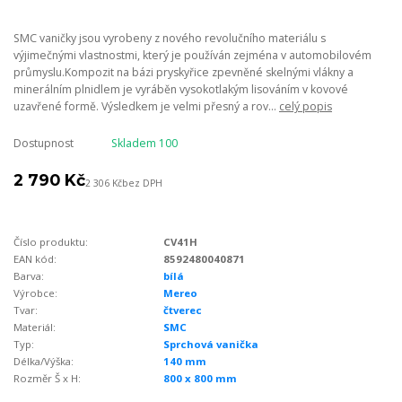
SMC vaničky jsou vyrobeny z nového revolučního materiálu s
výjimečnými vlastnostmi, který je používán zejména v automobilovém
průmyslu.Kompozit na bázi pryskyřice zpevněné skelnými vlákny a
minerálním plnidlem je vyráběn vysokotlakým lisováním v kovové
uzavřené formě. Výsledkem je velmi přesný a rov...
celý popis
Dostupnost
Skladem 100
2 790 Kč
2 306 Kč
bez DPH
Číslo produktu:
CV41H
EAN kód:
8592480040871
Barva:
bílá
Výrobce:
Mereo
Tvar:
čtverec
Materiál:
SMC
Typ:
Sprchová vanička
Délka/Výška:
140 mm
Rozměr Š x H:
800 x 800 mm