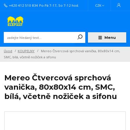
+420 412 510 834
Po-Pá 7-17, So 7-12 hod.
CZK
Menu
Úvod
KOUPELNY
Mereo Čtvercová sprchová vanička, 80x80x14 cm,
SMC, bílá, včetně nožiček a sifonu
Mereo Čtvercová sprchová
vanička, 80x80x14 cm, SMC,
bílá, včetně nožiček a sifonu