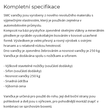
Kompletní specifikace
SMC vaničky jsou vyrobeny z nového revolučního materiálu s
výjimečnými vlastnostmi, který je používán zejména v
automobilovém průmyslu.
Kompozit na bázi pryskyřice zpevněné skelnými vlákny a minerálním
plnidlem je vyráběn vysokotlakým lisováním v kovové uzavřené
formě. Výsledkem je velmi přesný a rovný výrobek s ostrými
hranami a s relativně nízkou hmotností.
Dno vaničky je zpevněno žebrováním a nosnost vaničky je 250 kg.
Vanička je dodávána spolu s nožičkami a sifonem.
- Výškově stavitelné nožičky (součástí dodávky)
- Sifon (součástí dodávky)
- Nosnost vaničky 250 kg
- Snadná údržba
- Výborná cena
Vanička je určená pro použití do rohu. Její dvě boční strany jsou
pohledové a dvě jsou s výřezem, pro pohodlnější montáž (např. v
kombinaci se sprchovým boxem).