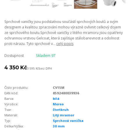
Sprchové vaničky jsou podstatnou součástí sprchových koutů a svým
designem a kvalitou zpracování mohou výrazně ovlivnit celkový dojem
ze sprchového koutu.Sprchové vaničky z litého mramoru jsou opatřeny
ochrannou vrstvou Gelcoat, která zajišťuje stálobarevnost a odolnost
proti nárazu. Tyto sprchové v...
celý popis
Dostupnost
Skladem 97
4 350 Kč
3 595 Kč
bez DPH
Číslo produktu:
CV15M
EAN kód:
8592480039936
Barva:
bílá
Výrobce:
Mereo
Tvar:
čtvrtkruh
Materiál:
Litý mramor
Typ:
Sprchová vanička
Délka/Výška:
30 mm