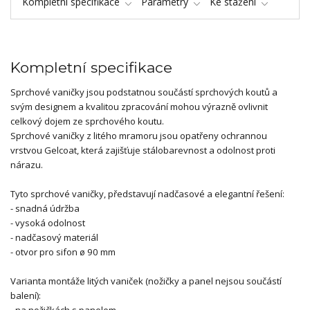
Kompletní specifikace
Parametry
Ke stažení
Kompletní specifikace
Sprchové vaničky jsou podstatnou součástí sprchových koutů a
svým designem a kvalitou zpracování mohou výrazně ovlivnit
celkový dojem ze sprchového koutu.
Sprchové vaničky z litého mramoru jsou opatřeny ochrannou
vrstvou Gelcoat, která zajišťuje stálobarevnost a odolnost proti
nárazu.
Tyto sprchové vaničky, představují nadčasové a elegantní řešení:
- snadná údržba
- vysoká odolnost
- nadčasový materiál
- otvor pro sifon ø 90 mm
Varianta montáže litých vaniček (nožičky a panel nejsou součástí
balení):
- na nožičkách s panelem