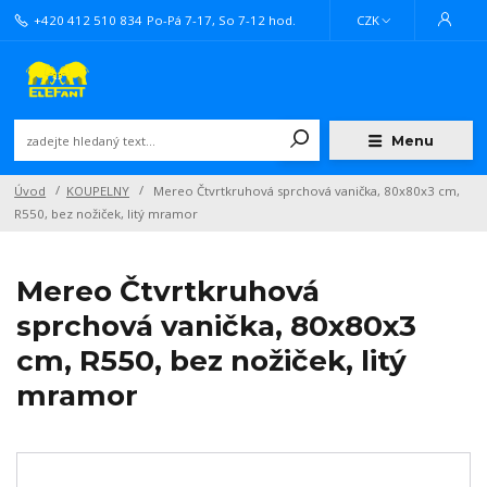
+420 412 510 834
Po-Pá 7-17, So 7-12 hod.
CZK
Menu
Úvod
KOUPELNY
Mereo Čtvrtkruhová sprchová vanička, 80x80x3 cm,
R550, bez nožiček, litý mramor
Mereo Čtvrtkruhová
sprchová vanička, 80x80x3
cm, R550, bez nožiček, litý
mramor