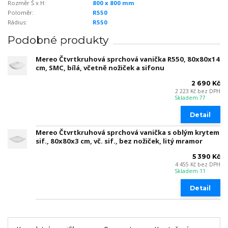
Rozměr Š x H:
800 x 800 mm
Poloměr:
R550
Rádius:
R550
Podobné produkty
Mereo Čtvrtkruhová sprchová vanička R550, 80x80x14
cm, SMC, bílá, včetně nožiček a sifonu
2 690 Kč
2 223 Kč
bez DPH
Skladem 77
Detail
Mereo Čtvrtkruhová sprchová vanička s oblým krytem
sif., 80x80x3 cm, vč. sif., bez nožiček, litý mramor
5 390 Kč
4 455 Kč
bez DPH
Skladem 11
Detail