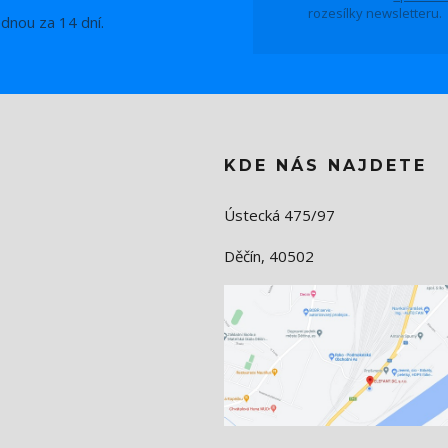
rozesílky newsletteru.
ednou za 14 dní.
KDE NÁS NAJDETE
Ústecká 475/97
Děčín, 40502