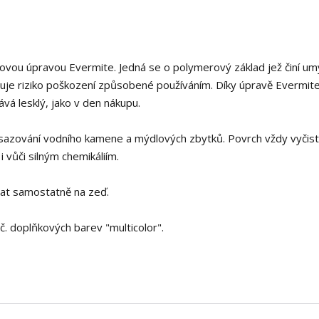
vou úpravou Evermite. Jedná se o polymerový základ jež činí um
izuje riziko poškození způsobené používáním. Díky úpravě Evermite
vá lesklý, jako v den nákupu.
sazování vodního kamene a mýdlových zbytků. Povrch vždy vyčist
i vůči silným chemikáliím.
vat samostatně na zeď.
č. doplňkových barev "multicolor".