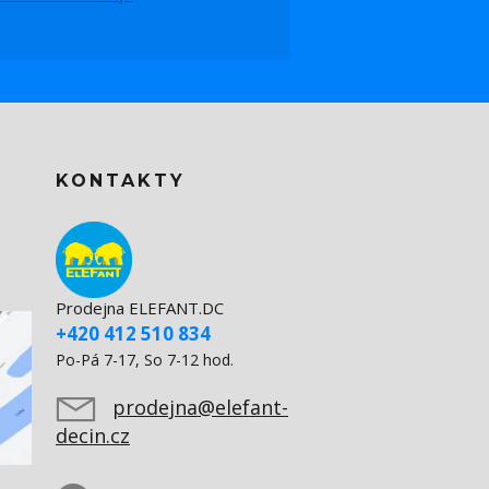
KONTAKTY
Prodejna ELEFANT.DC
+420 412 510 834
Po-Pá 7-17, So 7-12 hod.
prodejna@elefant-
decin.cz