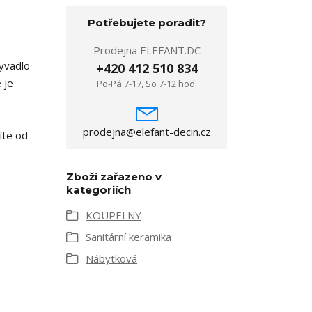
Potřebujete poradit?
Prodejna ELEFANT.DC
yvadlo
+420 412 510 834
 je
Po-Pá 7-17, So 7-12 hod.
prodejna@elefant-decin.cz
íte od
Zboží zařazeno v
kategoriích
KOUPELNY
Sanitární keramika
Nábytková