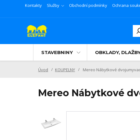
Kontakty
Služby
Obchodní podmínky
Ochrana souk
STAVEBNINY
OBKLADY, DLAŽB
Úvod
KOUPELNY
Mereo Nábytkové dvojumyvadlo,
Mereo Nábytkové dvo