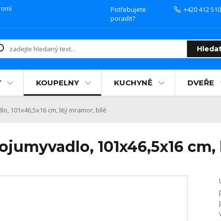
romí
Potřebujete
+420 412 510
poradit?
Hleda
Y
KOUPELNY
KUCHYNĚ
DVEŘE
 101x46,5x16 cm, litý mramor, bílé
jumyvadlo, 101x46,5x16 cm, l