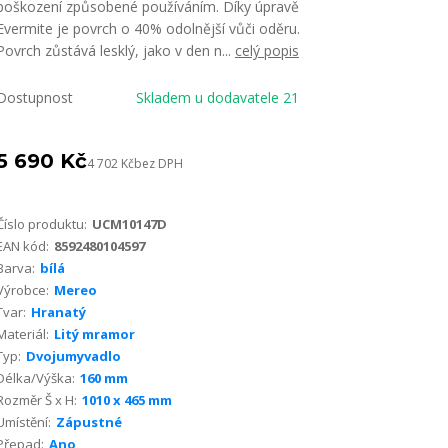
poškození způsobené používáním. Díky úpravě
Evermite je povrch o 40% odolnější vůči oděru.
Povrch zůstává lesklý, jako v den n...
celý popis
Dostupnost
Skladem u dodavatele 21
5 690 Kč
4 702 Kč
bez DPH
Číslo produktu:
UCM10147D
EAN kód:
8592480104597
Barva:
bílá
Výrobce:
Mereo
Tvar:
Hranatý
Materiál:
Litý mramor
Typ:
Dvojumyvadlo
Délka/Výška:
160 mm
Rozměr Š x H:
1010 x 465 mm
Umístění:
Zápustné
Přepad:
Ano