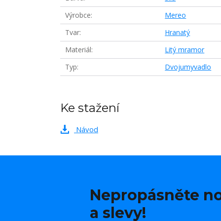
Výrobce
Mereo
Tvar
Hranatý
Materiál
Litý mramor
Typ
Dvojumyvadlo
Ke stažení
Návod
Nepropásněte no
a slevy!