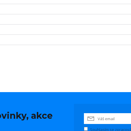
vinky, akce
Souhlasím se
zpracová