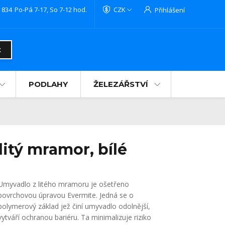
 834
Po-Pá 7-17, So 7-12 hod.
CZK
Přihlášení
t
PODLAHY
ŽELEZÁŘSTVÍ
itý mramor, bílé
Umyvadlo z litého mramoru je ošetřeno
povrchovou úpravou Evermite. Jedná se o
polymerový základ jež činí umyvadlo odolnější,
vytváří ochranou bariéru. Ta minimalizuje riziko