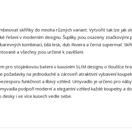
novat skříňky do mnoha různých variant. Vytvořit tak lze jak sl
ické řešení v moderním designu. Šuplíky jsou osazeny značkovými 
barevných kombinací, bílá lesk, dub Riviera a černá supermat. Skří
tované a všechny jsou určené k zavěšení.
 pro stojánkovou baterii v luxusním SLIM designu o tloušťce hr
e požadavky na jednoduché a zároveň atraktivní vybavení koupel
 bezesporu funkčnost a líbivý vzhled. Umyvadlo je určeno pro náby
myvadla podpoří moderní a elegantní vzhled každé koupelny a dol
o desky i ve více kusech vedle sebe.