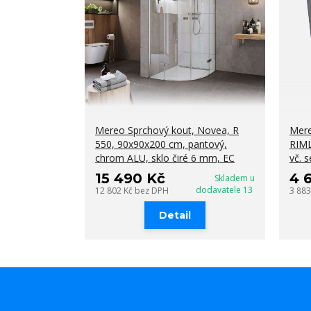
Mereo Sprchový kout, Novea, R
Mere
550, 90x90x200 cm, pantový,
RIML
chrom ALU, sklo čiré 6 mm, EC
vč. 
15 490 Kč
4 
Skladem u
dodavatele 13
12 802 Kč
bez DPH
3 88
Detail