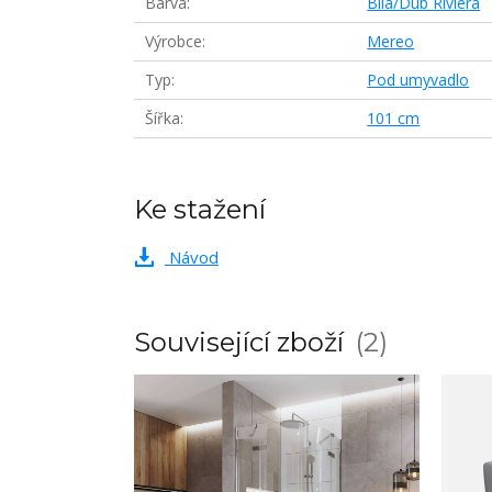
Barva
Bílá/Dub Riviera
Výrobce
Mereo
Typ
Pod umyvadlo
Šířka
101 cm
Ke stažení
Návod
Související zboží
2