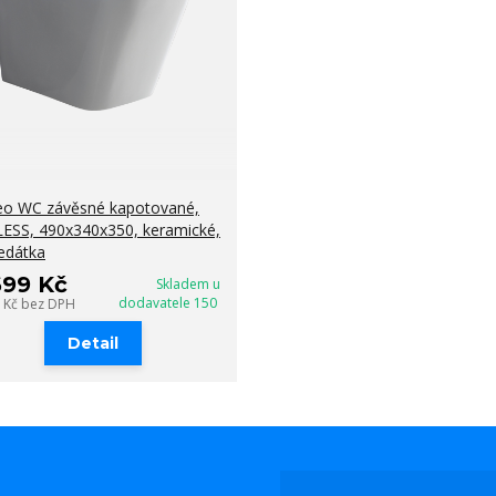
o WC závěsné kapotované,
ESS, 490x340x350, keramické,
sedátka
699 Kč
Skladem u
dodavatele 150
3 Kč
bez DPH
Detail