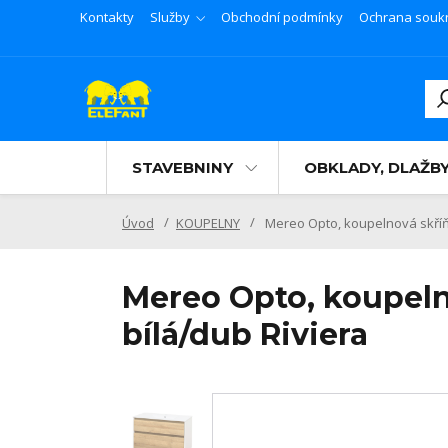
Kontakty
Služby
Obchodní podmínky
Ochrana souk
STAVEBNINY
OBKLADY, DLAŽB
Úvod
KOUPELNY
Mereo Opto, koupelnová skříň
Mereo Opto, koupel
bílá/dub Riviera