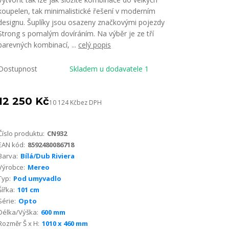
koupelen, tak minimalistické řešení v moderním
designu. Šuplíky jsou osazeny značkovými pojezdy
Strong s pomalým dovíráním. Na výběr je ze tří
barevných kombinací, ...
celý popis
Dostupnost
Skladem u dodavatele 1
12 250 Kč
10 124 Kč
bez DPH
Číslo produktu:
CN932
EAN kód:
8592480086718
Barva:
Bílá/Dub Riviera
Výrobce:
Mereo
Typ:
Pod umyvadlo
Šířka:
101 cm
Série:
Opto
Délka/Výška:
600 mm
Rozměr Š x H:
1010 x 460 mm