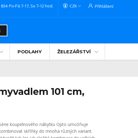
 834
Po-Pá 7-17, So 7-12 hod.
CZK
Přihlášení
t
PODLAHY
ŽELEZÁŘSTVÍ
myvadlem 101 cm,
Série koupelnového nábytku Opto umožňuje
kombinovat skříňky do mnoha různých variant.
Vytvořit tak lze jak složité kombinace do velkých