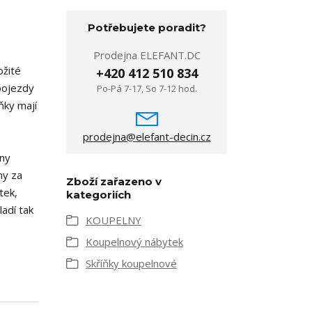
Potřebujete poradit?
Prodejna ELEFANT.DC
ožité
+420 412 510 834
pojezdy
Po-Pá 7-17, So 7-12 hod.
ňky mají
prodejna@elefant-decin.cz
any
ny za
Zboží zařazeno v
tek,
kategoriích
adí tak
KOUPELNY
Koupelnový nábytek
Skříňky koupelnové