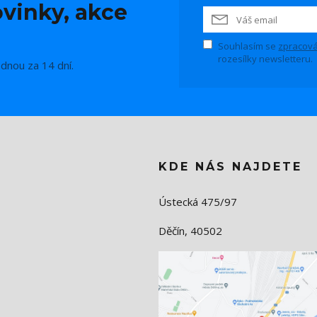
vinky, akce
Souhlasím se
zpracová
rozesílky newsletteru.
ednou za 14 dní.
KDE NÁS NAJDETE
Ústecká 475/97
Děčín, 40502