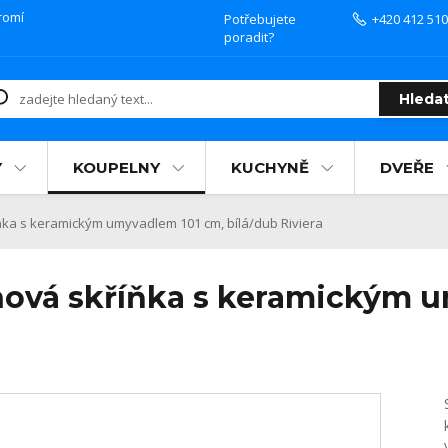
romí
Potřebujete
+420 412 510
poradit?
Hleda
Y
KOUPELNY
KUCHYNĚ
DVEŘE
ka s keramickým umyvadlem 101 cm, bílá/dub Riviera
nová skříňka s keramickým u