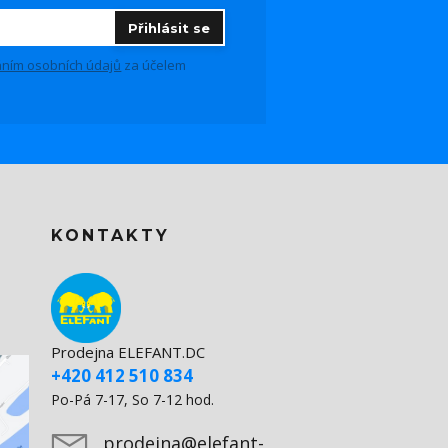
Přihlásit se
ním osobních údajů
za účelem
KONTAKTY
Prodejna ELEFANT.DC
+420 412 510 834
Po-Pá 7-17, So 7-12 hod.
prodejna@elefant-