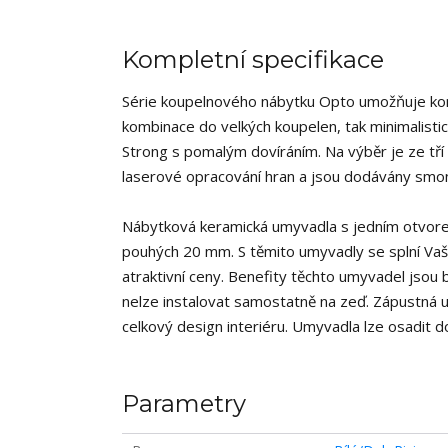
Kompletní specifikace
Série koupelnového nábytku Opto umožňuje kombi
kombinace do velkých koupelen, tak minimalist
Strong s pomalým dovíráním. Na výběr je ze tří 
laserové opracování hran a jsou dodávány smon
Nábytková keramická umyvadla s jedním otvorem
pouhých 20 mm. S těmito umyvadly se splní Vaš
atraktivní ceny. Benefity těchto umyvadel jsou
nelze instalovat samostatně na zeď. Zápustná u
celkový design interiéru. Umyvadla lze osadit d
Parametry