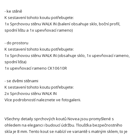
- ke stěně
K sestavení tohoto koutu potřebujete:
1x Sprchovou stěnu WALK IN (balení obsahuje sklo, boční profil,
spodní lištu a 1x upevňovací rameno)
- do prostoru
K sestavení tohoto koutu potřebujete:
1x Sprchovou stěnu WALK IN (obsahuje sklo, 1x upevňovací rameno,
spodní lišta)
1x upevňovací rameno CK10610R
- se dvěmi stěnami
K sestavení tohoto koutu potřebujete:
2x Sprchovou stěnu WALK IN
Více podrobností naleznete ve fotogalerii.
Všechny detaily sprchových koutů Novea jsou promyšlené s
ohledem na eleganci i budoucí údržbu. Tloušťka bezpečnostního
skla je 8 mm. Tento kout se nabízí ve variantě s matným sklem, to je