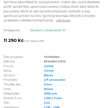
Sprchová stěna WALK IN, součásti balení:- matné sklo- boční stavitelný
profil- spodní lišta- upevňovací rameno (1ks)Sprchové stěny WALK IN
jsou jediné, které se vám opravdu přizpůsobí. Sestavte si svůj
sprchovací prostor na míru. Sprchový kout typu WALK IN si můžete
poskládat v několika možných komb...
celý popis
Dostupnost
Skladem u dodavatele 30
11 290 Kč
9 331 Kč
bez DPH
Číslo produktu:
CK10604HL
EAN kód:
8592480127879
Povrch:
matný
Barva:
Chrom
Výrobce:
Mereo
Provedení:
L/P universální
Tloušťka skla:
8 mm
Série:
Novea
Délka/Výška:
2000 mm
Rozměr Š x H:
1200 x 0 mm
Sklo:
Line
Stavitelnost:
1185 - 1205