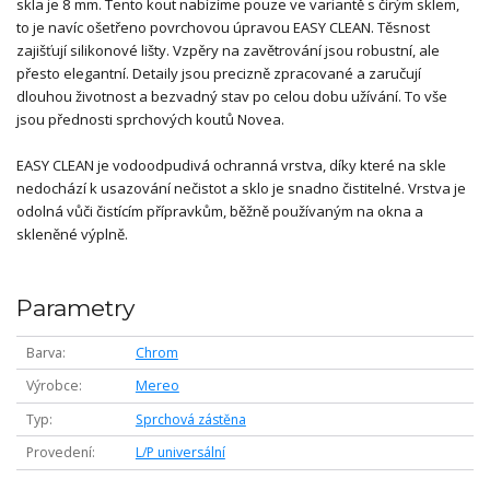
skla je 8 mm. Tento kout nabízíme pouze ve variantě s čirým sklem,
to je navíc ošetřeno povrchovou úpravou EASY CLEAN. Těsnost
zajišťují silikonové lišty. Vzpěry na zavětrování jsou robustní, ale
přesto elegantní. Detaily jsou precizně zpracované a zaručují
dlouhou životnost a bezvadný stav po celou dobu užívání. To vše
jsou přednosti sprchových koutů Novea.
EASY CLEAN je vodoodpudivá ochranná vrstva, díky které na skle
nedochází k usazování nečistot a sklo je snadno čistitelné. Vrstva je
odolná vůči čistícím přípravkům, běžně používaným na okna a
skleněné výplně.
Parametry
Barva
Chrom
Výrobce
Mereo
Typ
Sprchová zástěna
Provedení
L/P universální