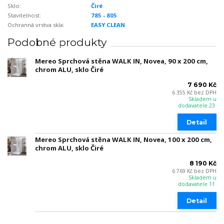
Sklo:
Čiré
Stavitelnost:
785 - 805
Ochranná vrstva skla:
EASY CLEAN
Podobné produkty
Mereo Sprchová stěna WALK IN, Novea, 90 x 200 cm,
chrom ALU, sklo Čiré
7 690 Kč
6 355 Kč
bez DPH
Skladem u
dodavatele 23
Detail
Mereo Sprchová stěna WALK IN, Novea, 100 x 200 cm,
chrom ALU, sklo Čiré
8 190 Kč
6 769 Kč
bez DPH
Skladem u
dodavatele 11
Detail