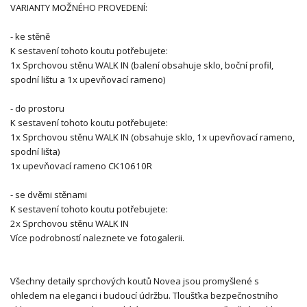
VARIANTY MOŽNÉHO PROVEDENÍ:
- ke stěně
K sestavení tohoto koutu potřebujete:
1x Sprchovou stěnu WALK IN (balení obsahuje sklo, boční profil,
spodní lištu a 1x upevňovací rameno)
- do prostoru
K sestavení tohoto koutu potřebujete:
1x Sprchovou stěnu WALK IN (obsahuje sklo, 1x upevňovací rameno,
spodní lišta)
1x upevňovací rameno CK10610R
- se dvěmi stěnami
K sestavení tohoto koutu potřebujete:
2x Sprchovou stěnu WALK IN
Více podrobností naleznete ve fotogalerii.
Všechny detaily sprchových koutů Novea jsou promyšlené s
ohledem na eleganci i budoucí údržbu. Tloušťka bezpečnostního