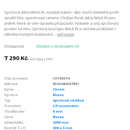
Sprchová stěna WALK IN, součásti balení:- sklo- boční stavitelný profil-
spodní lišta- upevňovací rameno (1ks)Sprchové stěny WALK IN jsou
jediné, které se vám opravdu přizpůsobí. Sestavte si svůj sprchovací
prostor na míru. Sprchový kout typu WALK IN si můžete poskládat v
několika možných kombinacíc...
celý popis
Dostupnost
Skladem u dodavatele 39
7 290 Kč
6 025 Kč
bez DPH
Číslo produktu:
CK10601H
EAN kód:
8592480047801
Barva:
Chrom
Výrobce:
Mereo
Typ:
Sprchová zástěna
Provedení:
L/P universální
Tloušťka skla:
8 mm
Série:
Novea
Délka/Výška:
2000 mm
Rozměr Š x H:
800 x 0 mm