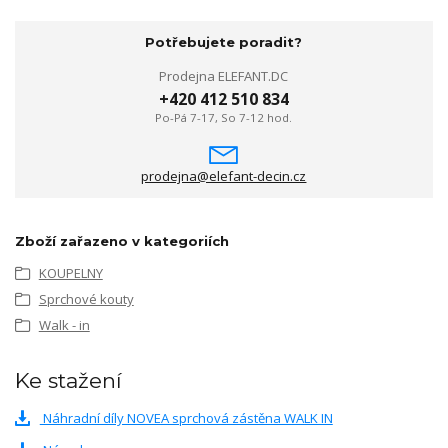
Potřebujete poradit?
Prodejna ELEFANT.DC
+420 412 510 834
Po-Pá 7-17, So 7-12 hod.
prodejna@elefant-decin.cz
Zboží zařazeno v kategoriích
KOUPELNY
Sprchové kouty
Walk - in
Ke stažení
Náhradní díly NOVEA sprchová zástěna WALK IN