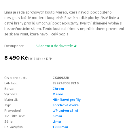
Lima je řada sprchových koutů Mereo, která navodí pocit čistého
designu v každé moderní koupelně. Rovné hladké plochy, čisté linie a
ostré hrany profilů umocňují pocit exkluzivity. Kvalitní skleněné výplně s
bezpečnostním sklem. Tento kout nabízíme v neprůhledném provedení
se sklem Point, které navo...
celý popis
Dostupnost
Skladem u dodavatele 41
8 490 Kč
7 017 Kč
bez DPH
Číslo produktu:
CK80922K
EAN kód:
8592480058210
Barva:
Chrom
Výrobce:
Mereo
Materiál:
Hliníkové profily
Typ:
Sprchové dveře
Provedení:
L/P universální
Tloušťka skla:
6 mm
Série:
Lima
Délka/Výška:
1900 mm