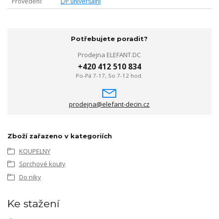
Provedení
L/P universální
Potřebujete poradit?
Prodejna ELEFANT.DC
+420 412 510 834
Po-Pá 7-17, So 7-12 hod.
prodejna@elefant-decin.cz
Zboží zařazeno v kategoriích
KOUPELNY
Sprchové kouty
Do niky
Ke stažení