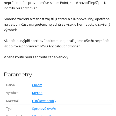
neprůhledném provedení se sklem Point, které navodí lepší pocit
intimity při sprchování.
Snadné zavření a těsnost zajišťují stírací a silikonové lišty, opatřené
na vstupní části magnetem, nejedná se však o hermeticky uzavřený
výrobek.
Skleněnou výplň sprchového koutu doporučujeme ošetřit nejméně
4x do roka přípravkem MSO Anticalc Conditioner.
V ceně koutu není zahrnuta cena vaničky.
Parametry
Barva
Chrom
Výrobce
Mereo
Materiál
Hliníkové profily
Typ
Sprchové dveře