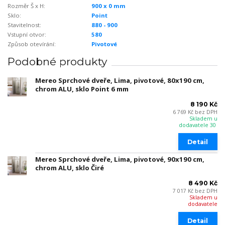
Rozměr Š x H:
900 x 0 mm
Sklo:
Point
Stavitelnost:
880 - 900
Vstupní otvor:
580
Způsob otevírání:
Pivotové
Podobné produkty
Mereo Sprchové dveře, Lima, pivotové, 80x190 cm,
chrom ALU, sklo Point 6 mm
8 190 Kč
6 769 Kč
bez DPH
Skladem u
dodavatele 30
Detail
Mereo Sprchové dveře, Lima, pivotové, 90x190 cm,
chrom ALU, sklo Čiré
8 490 Kč
7 017 Kč
bez DPH
Skladem u
dodavatele
Detail