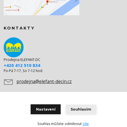
KONTAKTY
Prodejna ELEFANT.DC
+420 412 510 834
Po-Pá 7-17, So 7-12 hod.
prodejna@elefant-decin.cz
Nastavení
Souhlasím
Souhlas můžete odmítnout
zde
.
Vytvořeno na
Eshop-rychle.cz