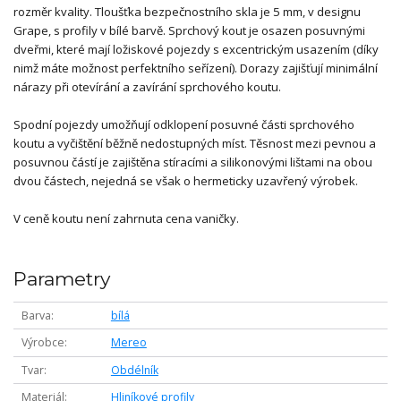
rozměr kvality. Tloušťka bezpečnostního skla je 5 mm, v designu
Grape, s profily v bílé barvě. Sprchový kout je osazen posuvnými
dveřmi, které mají ložiskové pojezdy s excentrickým usazením (díky
nimž máte možnost perfektního seřízení). Dorazy zajišťují minimální
nárazy při otevírání a zavírání sprchového koutu.
Spodní pojezdy umožňují odklopení posuvné části sprchového
koutu a vyčištění běžně nedostupných míst. Těsnost mezi pevnou a
posuvnou částí je zajištěna stíracími a silikonovými lištami na obou
dvou částech, nejedná se však o hermeticky uzavřený výrobek.
V ceně koutu není zahrnuta cena vaničky.
Parametry
Barva
bílá
Výrobce
Mereo
Tvar
Obdélník
Materiál
Hliníkové profily