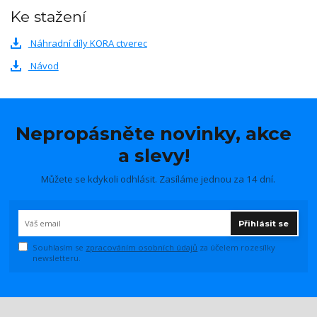
Ke stažení
Náhradní díly KORA ctverec
Návod
Nepropásněte novinky, akce
a slevy!
Můžete se kdykoli odhlásit. Zasíláme jednou za 14 dní.
Přihlásit se
Souhlasím se
zpracováním osobních údajů
za účelem rozesílky
newsletteru.