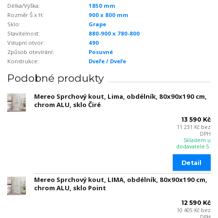
Délka/Výška:
1850 mm
Rozměr Š x H:
900 x 800 mm
Sklo:
Grape
Stavitelnost:
880-900 x 780-800
Vstupní otvor:
490
Způsob otevírání:
Posuvné
Konstrukce:
Dveře / Dveře
Podobné produkty
Mereo Sprchový kout, Lima, obdélník, 80x90x190 cm,
chrom ALU, sklo Čiré
13 590 Kč
11 231 Kč
bez
DPH
Skladem u
dodavatele 5
Detail
Mereo Sprchový kout, LIMA, obdélník, 80x90x190 cm,
chrom ALU, sklo Point
12 590 Kč
10 405 Kč
bez
DPH