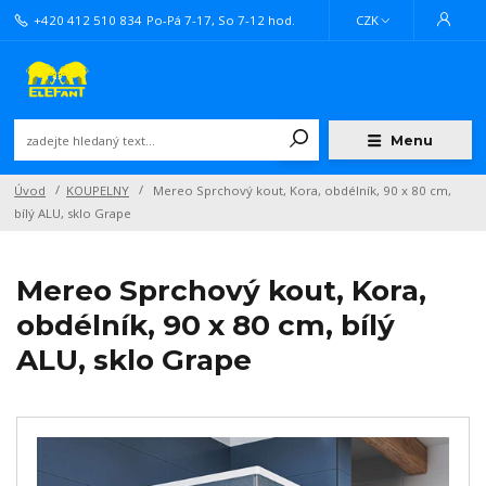
+420 412 510 834
Po-Pá 7-17, So 7-12 hod.
CZK
Menu
Úvod
KOUPELNY
Mereo Sprchový kout, Kora, obdélník, 90 x 80 cm,
bílý ALU, sklo Grape
Mereo Sprchový kout, Kora,
obdélník, 90 x 80 cm, bílý
ALU, sklo Grape