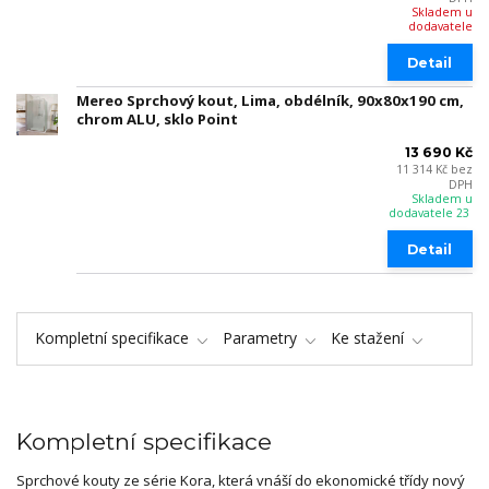
Skladem u
dodavatele
Detail
Mereo Sprchový kout, Lima, obdélník, 90x80x190 cm,
chrom ALU, sklo Point
13 690 Kč
11 314 Kč
bez
DPH
Skladem u
dodavatele 23
Detail
Kompletní specifikace
Parametry
Ke stažení
Kompletní specifikace
Sprchové kouty ze série Kora, která vnáší do ekonomické třídy nový