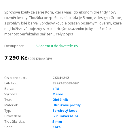
Sprchové kouty ze série Kora, která vnáší do ekonomické třídy nový
rozměr kvality. Tloušťka bezpečnostního skla je 5 mm, v designu Grape,
s profily v bílé barvě. Sprchový kout je osazen posuvnými dveřmi, které
mají ložiskové pojezdy s excentrickým usazením (díky nimž máte
možnost perfektního seřízen...
celý popis
Dostupnost
Skladem u dodavatele 65
7 290 Kč
6 025 Kč
bez DPH
Číslo produktu:
CK34121Z
EAN kód:
8592480084097
Barva:
bílá
Výrobce:
Mereo
Tvar:
Obdélník
Materiál:
Hliníkové profily
Typ:
Sprchový kout
Provedení:
L/P universální
Tloušťka skla:
5 mm
Série:
Kora