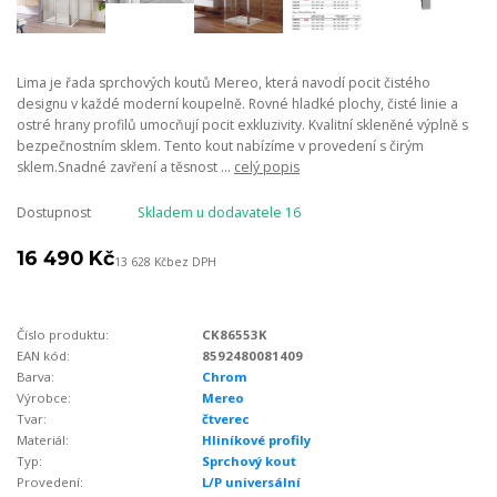
Lima je řada sprchových koutů Mereo, která navodí pocit čistého
designu v každé moderní koupelně. Rovné hladké plochy, čisté linie a
ostré hrany profilů umocňují pocit exkluzivity. Kvalitní skleněné výplně s
bezpečnostním sklem. Tento kout nabízíme v provedení s čirým
sklem.Snadné zavření a těsnost ...
celý popis
Dostupnost
Skladem u dodavatele 16
16 490 Kč
13 628 Kč
bez DPH
Číslo produktu:
CK86553K
EAN kód:
8592480081409
Barva:
Chrom
Výrobce:
Mereo
Tvar:
čtverec
Materiál:
Hliníkové profily
Typ:
Sprchový kout
Provedení:
L/P universální