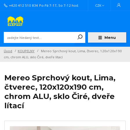
+420 412 510 834
Po-Pá 7-17, So 7-12 hod.
CZK
Menu
Úvod
KOUPELNY
Mereo Sprchový kout, Lima, čtverec, 120x120x190
cm, chrom ALU, sklo Čiré, dveře lítací
Mereo Sprchový kout, Lima,
čtverec, 120x120x190 cm,
chrom ALU, sklo Čiré, dveře
lítací