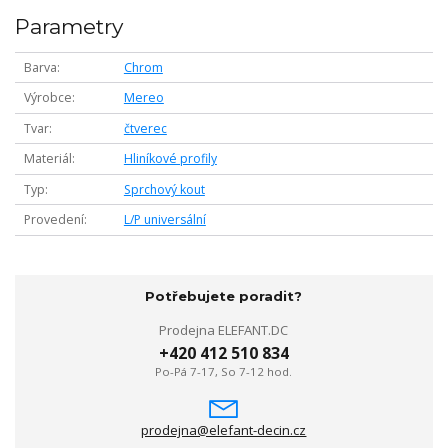
Parametry
Barva
Chrom
Výrobce
Mereo
Tvar
čtverec
Materiál
Hliníkové profily
Typ
Sprchový kout
Provedení
L/P universální
Potřebujete poradit?
Prodejna ELEFANT.DC
+420 412 510 834
Po-Pá 7-17, So 7-12 hod.
prodejna@elefant-decin.cz