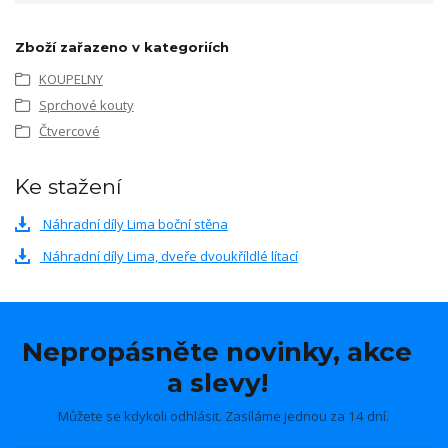
Zboží zařazeno v kategoriích
KOUPELNY
Sprchové kouty
Čtvercové
Ke stažení
Náhradní díly Lima boční stěna
Náhradní díly Lima, dveře dvoukříldlé lítací
Nepropásněte novinky, akce
a slevy!
Můžete se kdykoli odhlásit. Zasíláme jednou za 14 dní.