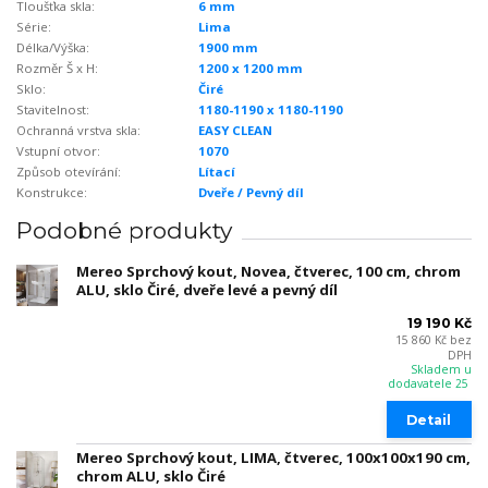
Tloušťka skla:
6 mm
Série:
Lima
Délka/Výška:
1900 mm
Rozměr Š x H:
1200 x 1200 mm
Sklo:
Čiré
Stavitelnost:
1180-1190 x 1180-1190
Ochranná vrstva skla:
EASY CLEAN
Vstupní otvor:
1070
Způsob otevírání:
Lítací
Konstrukce:
Dveře / Pevný díl
Podobné produkty
Mereo Sprchový kout, Novea, čtverec, 100 cm, chrom
ALU, sklo Čiré, dveře levé a pevný díl
19 190 Kč
15 860 Kč
bez
DPH
Skladem u
dodavatele 25
Detail
Mereo Sprchový kout, LIMA, čtverec, 100x100x190 cm,
chrom ALU, sklo Čiré