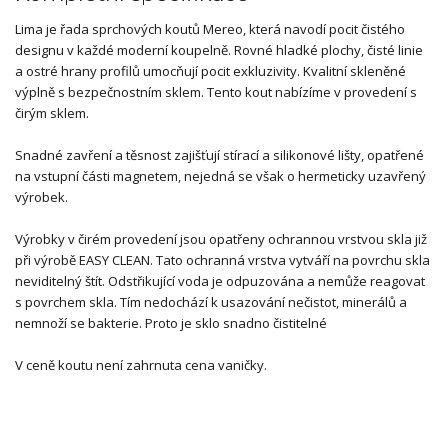
Lima je řada sprchových koutů Mereo, která navodí pocit čistého
designu v každé moderní koupelně. Rovné hladké plochy, čisté linie
a ostré hrany profilů umocňují pocit exkluzivity. Kvalitní skleněné
výplně s bezpečnostním sklem. Tento kout nabízíme v provedení s
čirým sklem.
Snadné zavření a těsnost zajišťují stírací a silikonové lišty, opatřené
na vstupní části magnetem, nejedná se však o hermeticky uzavřený
výrobek.
Výrobky v čirém provedení jsou opatřeny ochrannou vrstvou skla již
při výrobě EASY CLEAN. Tato ochranná vrstva vytváří na povrchu skla
neviditelný štít. Odstřikující voda je odpuzována a nemůže reagovat
s povrchem skla. Tím nedochází k usazování nečistot, minerálů a
nemnoží se bakterie. Proto je sklo snadno čistitelné
V ceně koutu není zahrnuta cena vaničky.