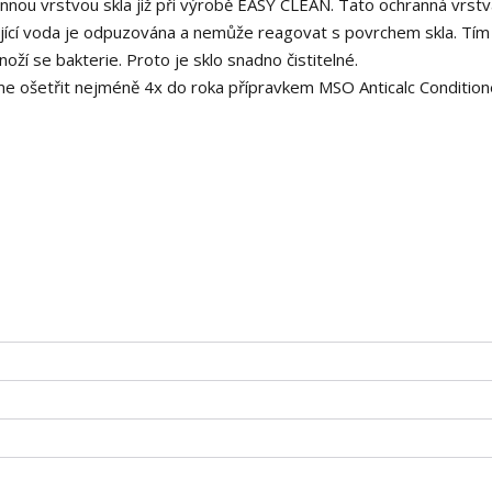
nnou vrstvou skla již při výrobě EASY CLEAN. Tato ochranná vrstv
ikující voda je odpuzována a nemůže reagovat s povrchem skla. Tím
ží se bakterie. Proto je sklo snadno čistitelné.
e ošetřit nejméně 4x do roka přípravkem MSO Anticalc Condition