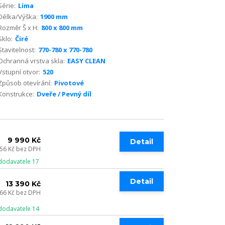
Série:
Lima
Délka/Výška:
1900 mm
Rozměr Š x H:
800 x 800 mm
Sklo:
Čiré
Stavitelnost:
770-780 x 770-780
Ochranná vrstva skla:
EASY CLEAN
Vstupní otvor:
520
Způsob otevírání:
Pivotové
Konstrukce:
Dveře / Pevný díl
9 990 Kč
Detail
256 Kč
bez DPH
dodavatele 17
Detail
13 390 Kč
066 Kč
bez DPH
dodavatele 14