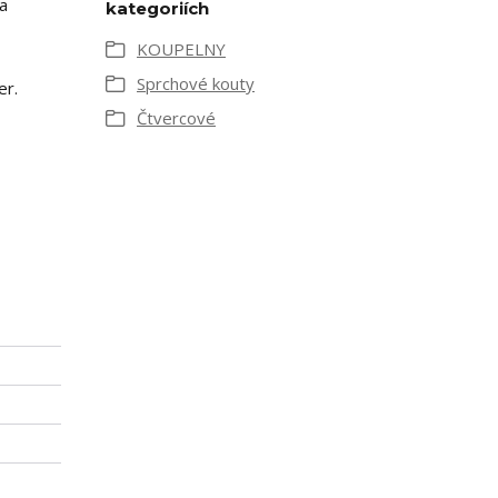
a
kategoriích
KOUPELNY
Sprchové kouty
er.
Čtvercové