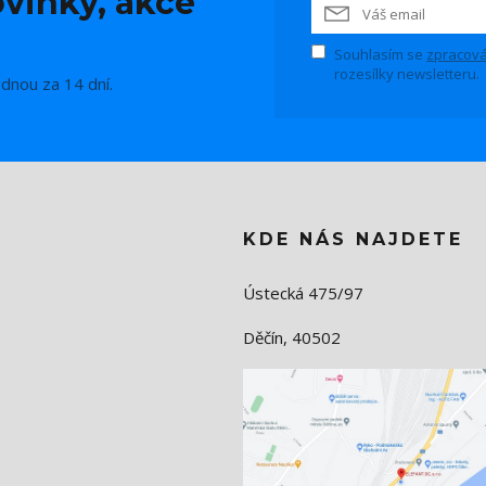
vinky, akce
Souhlasím se
zpracová
rozesílky newsletteru.
ednou za 14 dní.
KDE NÁS NAJDETE
Ústecká 475/97
Děčín, 40502