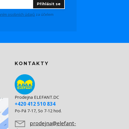
Přihlásit se
ním osobních údajů
za účelem
KONTAKTY
Prodejna ELEFANT.DC
+420 412 510 834
Po-Pá 7-17, So 7-12 hod.
prodejna@elefant-