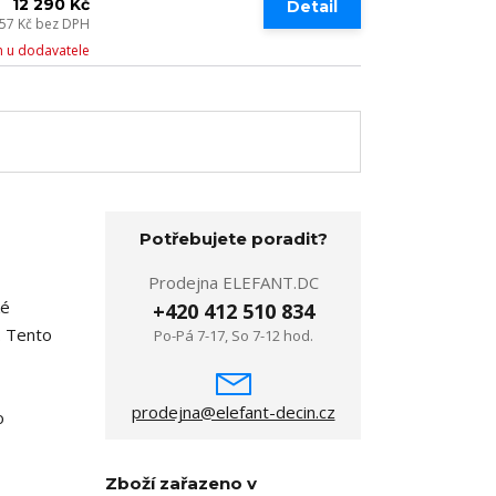
12 290 Kč
Detail
157 Kč
bez DPH
 u dodavatele
Potřebujete poradit?
Prodejna ELEFANT.DC
ké
+420 412 510 834
m. Tento
Po-Pá 7-17, So 7-12 hod.
prodejna@elefant-decin.cz
o
Zboží zařazeno v