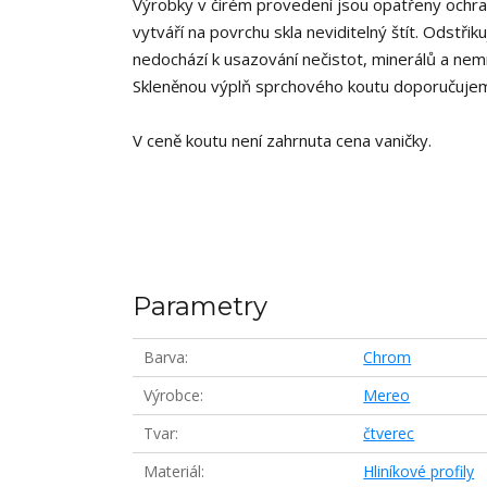
Výrobky v čirém provedení jsou opatřeny ochra
vytváří na povrchu skla neviditelný štít. Odstř
nedochází k usazování nečistot, minerálů a nemno
Skleněnou výplň sprchového koutu doporučujem
V ceně koutu není zahrnuta cena vaničky.
Parametry
Barva
Chrom
Výrobce
Mereo
Tvar
čtverec
Materiál
Hliníkové profily