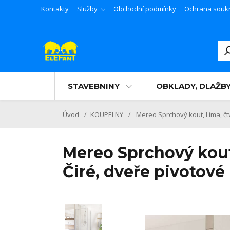
Kontakty
Služby
Obchodní podmínky
Ochrana souk
STAVEBNINY
OBKLADY, DLAŽB
Úvod
KOUPELNY
Mereo Sprchový kout, Lima, čtv
Mereo Sprchový kout
Čiré, dveře pivotové