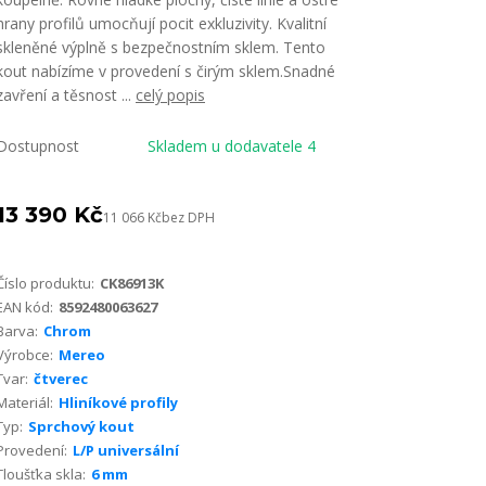
hrany profilů umocňují pocit exkluzivity. Kvalitní
skleněné výplně s bezpečnostním sklem. Tento
kout nabízíme v provedení s čirým sklem.Snadné
zavření a těsnost ...
celý popis
Dostupnost
Skladem u dodavatele 4
13 390 Kč
11 066 Kč
bez DPH
Číslo produktu:
CK86913K
EAN kód:
8592480063627
Barva:
Chrom
Výrobce:
Mereo
Tvar:
čtverec
Materiál:
Hliníkové profily
Typ:
Sprchový kout
Provedení:
L/P universální
Tloušťka skla:
6 mm