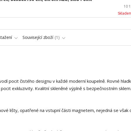
10 
Skladem
stažení
Související zboží
1
vodí pocit čistého designu v každé moderní koupelně. Rovné hlad
jí pocit exkluzivity. Kvalitní skleněné výplně s bezpečnostním skle
ikonové lišty, opatřené na vstupní části magnetem, nejedná se však 