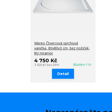
Mereo Čtvercová sprchová
vanička, 80x80x3 cm, bez nožiček,
litý mramor
4 750 Kč
Skladem 116
3 926 Kč
bez DPH
Detail