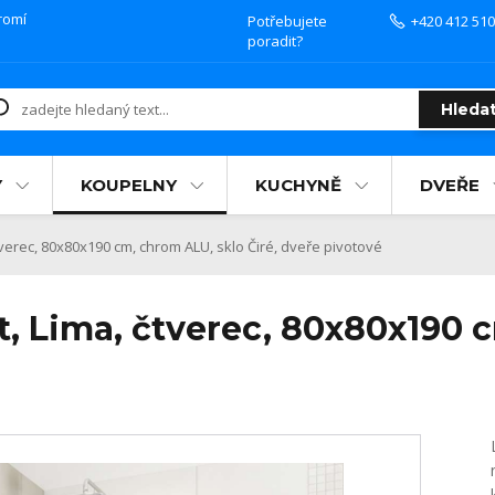
romí
Potřebujete
+420 412 510
poradit?
Hleda
Y
KOUPELNY
KUCHYNĚ
DVEŘE
erec, 80x80x190 cm, chrom ALU, sklo Čiré, dveře pivotové
, Lima, čtverec, 80x80x190 