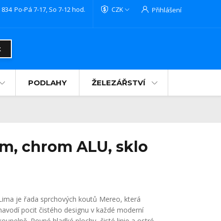
 834
Po-Pá 7-17, So 7-12 hod.
CZK
Přihlášení
t
PODLAHY
ŽELEZÁŘSTVÍ
cm, chrom ALU, sklo
Lima je řada sprchových koutů Mereo, která
navodí pocit čistého designu v každé moderní
koupelně. Rovné hladké plochy, čisté linie a ostré