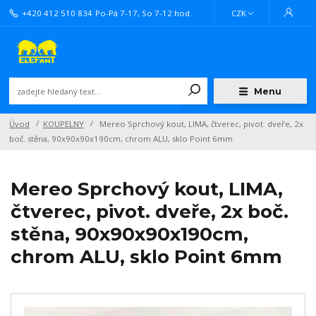
+420 412 510 834
Po-Pá 7-17, So 7-12 hod.
CZK
Menu
Úvod
KOUPELNY
Mereo Sprchový kout, LIMA, čtverec, pivot. dveře, 2x
boč. stěna, 90x90x90x190cm, chrom ALU, sklo Point 6mm
Mereo Sprchový kout, LIMA,
čtverec, pivot. dveře, 2x boč.
stěna, 90x90x90x190cm,
chrom ALU, sklo Point 6mm