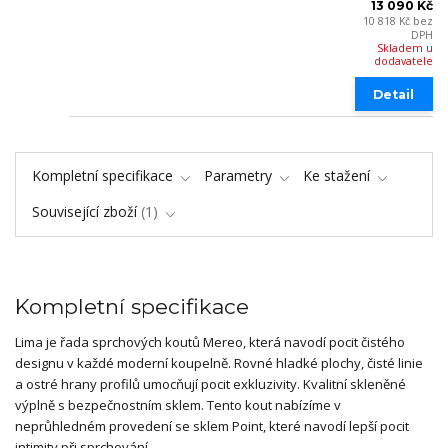
13 090 Kč
10 818 Kč
bez
DPH
Skladem u
dodavatele
Detail
Kompletní specifikace
Parametry
Ke stažení
Související zboží
1
Kompletní specifikace
Lima je řada sprchových koutů Mereo, která navodí pocit čistého
designu v každé moderní koupelně. Rovné hladké plochy, čisté linie
a ostré hrany profilů umocňují pocit exkluzivity. Kvalitní skleněné
výplně s bezpečnostním sklem. Tento kout nabízíme v
neprůhledném provedení se sklem Point, které navodí lepší pocit
intimity při sprchování.