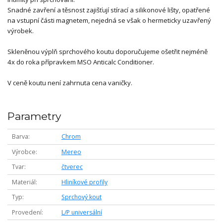
Snadné zavření a těsnost zajišťují stírací a silikonové lišty, opatřené
na vstupní části magnetem, nejedná se však o hermeticky uzavřený
výrobek.
Skleněnou výplň sprchového koutu doporučujeme ošetřit nejméně
4x do roka přípravkem MSO Anticalc Conditioner.
V ceně koutu není zahrnuta cena vaničky.
Parametry
Barva
Chrom
Výrobce
Mereo
Tvar
čtverec
Materiál
Hliníkové profily
Typ
Sprchový kout
Provedení
L/P universální