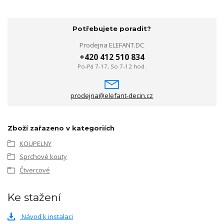
Potřebujete poradit?
Prodejna ELEFANT.DC
+420 412 510 834
Po-Pá 7-17, So 7-12 hod.
prodejna@elefant-decin.cz
Zboží zařazeno v kategoriích
KOUPELNY
Sprchové kouty
Čtvercové
Ke stažení
Návod k instalaci