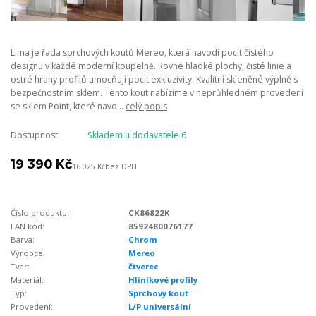
Lima je řada sprchových koutů Mereo, která navodí pocit čistého
designu v každé moderní koupelně. Rovné hladké plochy, čisté linie a
ostré hrany profilů umocňují pocit exkluzivity. Kvalitní skleněné výplně s
bezpečnostním sklem. Tento kout nabízíme v neprůhledném provedení
se sklem Point, které navo...
celý popis
Dostupnost
Skladem u dodavatele 6
19 390 Kč
16 025 Kč
bez DPH
Číslo produktu:
CK86822K
EAN kód:
8592480076177
Barva:
Chrom
Výrobce:
Mereo
Tvar:
čtverec
Materiál:
Hliníkové profily
Typ:
Sprchový kout
Provedení:
L/P universální