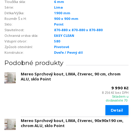
Tloušťka skla:
6 mm
Série:
Lima
Délka/Výška:
1900 mm
Rozměr Š x H:
900 x 900 mm
Sklo:
Point
Stavitelnost:
870-880 x 870-880 x 870-880
Ochranná vrstva skla:
EASY CLEAN
Vstupní otvor:
580
Způsob otevírání:
Pivotové
Konstrukce:
Dveře / Pevný díl
Podobné produkty
Mereo Sprchový kout, LIMA, čtverec, 90 cm, chrom
ALU, sklo Point
9 990 Kč
8 256 Kč
bez DPH
Skladem u
dodavatele 70
Detail
Mereo Sprchový kout, LIMA, čtverec, 90x90x190 cm,
chrom ALU, sklo Point