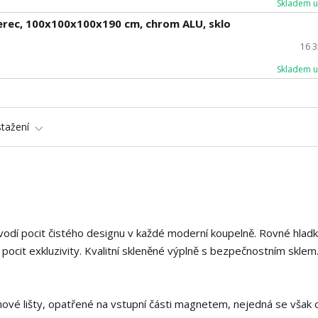
Skladem u
erec, 100x100x100x190 cm, chrom ALU, sklo
16 
Skladem u
stažení
vodí pocit čistého designu v každé moderní koupelně. Rovné hlad
jí pocit exkluzivity. Kvalitní skleněné výplně s bezpečnostním skle
ikonové lišty, opatřené na vstupní části magnetem, nejedná se však 