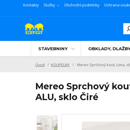
Kontakty
Služby
Obchodní podmínky
Ochrana souk
STAVEBNINY
OBKLADY, DLAŽB
Úvod
KOUPELNY
Mereo Sprchový kout, Lima, ob
Mereo Sprchový kout
ALU, sklo Čiré