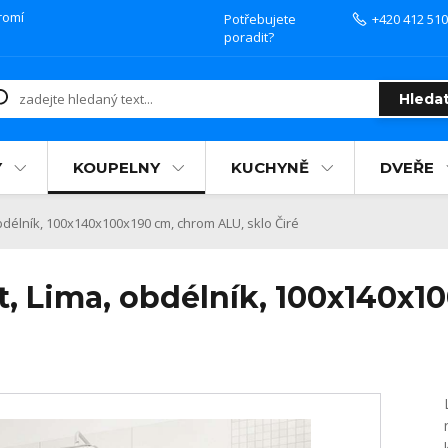
romí
Potřebujete
+420 412 510
poradit?
Hleda
Y
KOUPELNY
KUCHYNĚ
DVEŘE
délník, 100x140x100x190 cm, chrom ALU, sklo Čiré
, Lima, obdélník, 100x140x1