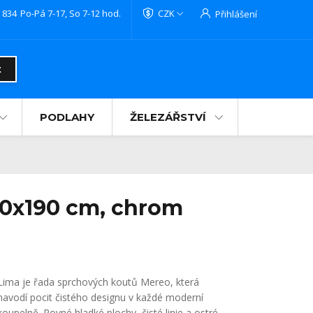
 834
Po-Pá 7-17, So 7-12 hod.
CZK
Přihlášení
t
PODLAHY
ŽELEZÁŘSTVÍ
00x190 cm, chrom
Lima je řada sprchových koutů Mereo, která
navodí pocit čistého designu v každé moderní
koupelně. Rovné hladké plochy, čisté linie a ostré