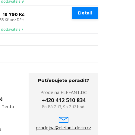
 dodavatele 9
Detail
19 790 Kč
355 Kč
bez DPH
 dodavatele 7
Potřebujete poradit?
Prodejna ELEFANT.DC
ké
+420 412 510 834
m. Tento
Po-Pá 7-17, So 7-12 hod.
prodejna@elefant-decin.cz
o