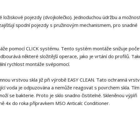
lné ložiskové pojezdy (dvojkolečko). Jednoduchou údržbu a možnos
k zajišťují spodní pojezdy s pružinovým mechanismem, pro snadné
ontáže pomocí CLICK systému. Tento systém montáže snižuje poče
bourává některé složitější operace, jako je vrtání do profilů. Také
lní rychlost montáže svépomocí.
nnou vrstvou skla již při výrobě EASY CLEAN. Tato ochranná vrstv
ikující voda je odpuzována a nemůže reagovat s povrchem skla. Tím
oží se bakterie. Proto je sklo snadno čistitelné. Skleněnou výplň
ě 4x do roka přípravkem MSO Anticalc Conditioner.