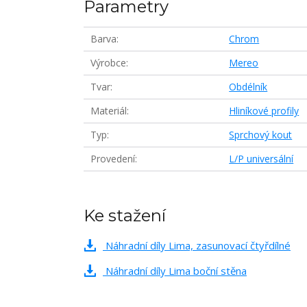
Parametry
Barva
Chrom
Výrobce
Mereo
Tvar
Obdélník
Materiál
Hliníkové profily
Typ
Sprchový kout
Provedení
L/P universální
Ke stažení
Náhradní díly Lima, zasunovací čtyřdílné
Náhradní díly Lima boční stěna