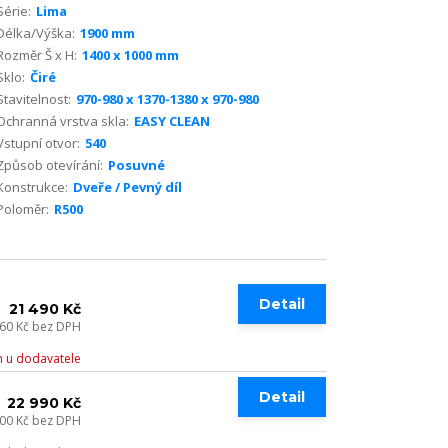
Série:
Lima
Délka/Výška:
1900 mm
Rozměr Š x H:
1400 x 1000 mm
Sklo:
Čiré
Stavitelnost:
970-980 x 1370-1380 x 970-980
Ochranná vrstva skla:
EASY CLEAN
Vstupní otvor:
540
Způsob otevírání:
Posuvné
Konstrukce:
Dveře / Pevný díl
Poloměr:
R500
Detail
21 490 Kč
760 Kč
bez DPH
 u dodavatele
Detail
22 990 Kč
000 Kč
bez DPH