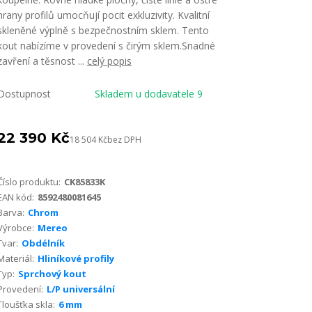
hrany profilů umocňují pocit exkluzivity. Kvalitní
skleněné výplně s bezpečnostním sklem. Tento
kout nabízíme v provedení s čirým sklem.Snadné
zavření a těsnost ...
celý popis
Dostupnost
Skladem u dodavatele 9
22 390 Kč
18 504 Kč
bez DPH
Číslo produktu:
CK85833K
EAN kód:
8592480081645
Barva:
Chrom
Výrobce:
Mereo
Tvar:
Obdélník
Materiál:
Hliníkové profily
Typ:
Sprchový kout
Provedení:
L/P universální
Tloušťka skla:
6 mm