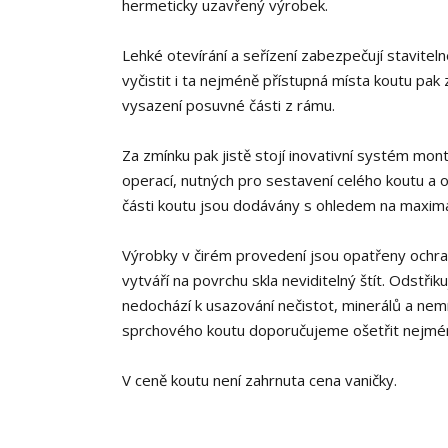
hermeticky uzavřený výrobek.
Lehké otevírání a seřízení zabezpečují stavite
vyčistit i ta nejméně přístupná místa koutu pa
vysazení posuvné části z rámu.
Za zmínku pak jistě stojí inovativní systém m
operací, nutných pro sestavení celého koutu a od
části koutu jsou dodávány s ohledem na maximá
Výrobky v čirém provedení jsou opatřeny ochra
vytváří na povrchu skla neviditelný štít. Odstř
nedochází k usazování nečistot, minerálů a nemn
sprchového koutu doporučujeme ošetřit nejmén
V ceně koutu není zahrnuta cena vaničky.