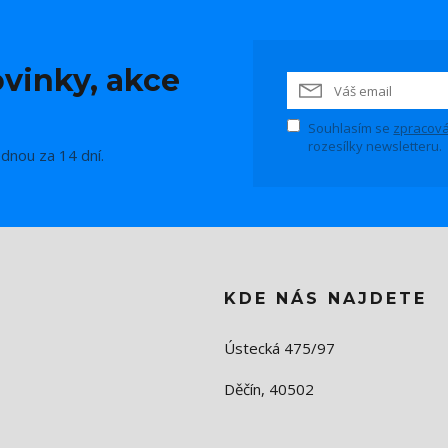
vinky, akce
Souhlasím se
zpracová
rozesílky newsletteru.
ednou za 14 dní.
KDE NÁS NAJDETE
Ústecká 475/97
Děčín, 40502