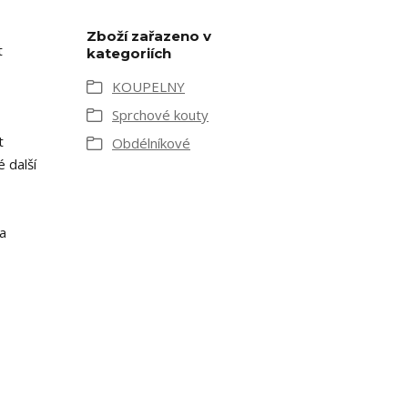
Zboží zařazeno v
t
kategoriích
KOUPELNY
Sprchové kouty
t
Obdélníkové
 další
a