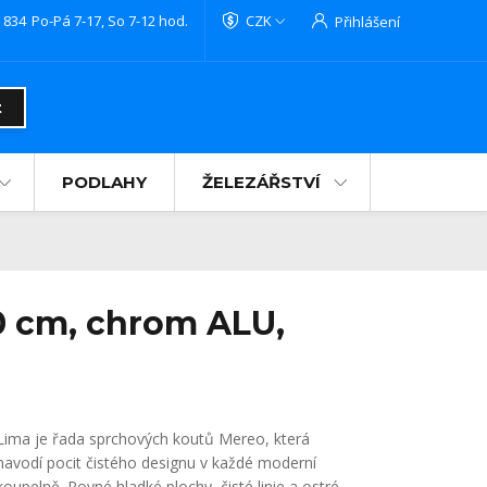
 834
Po-Pá 7-17, So 7-12 hod.
CZK
Přihlášení
t
PODLAHY
ŽELEZÁŘSTVÍ
0 cm, chrom ALU,
Lima je řada sprchových koutů Mereo, která
navodí pocit čistého designu v každé moderní
koupelně. Rovné hladké plochy, čisté linie a ostré