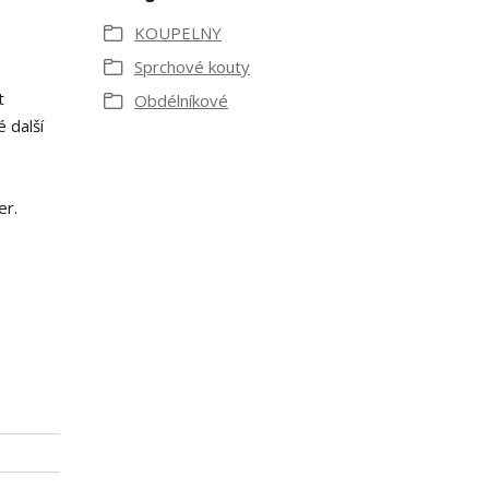
KOUPELNY
Sprchové kouty
t
Obdélníkové
 další
er.