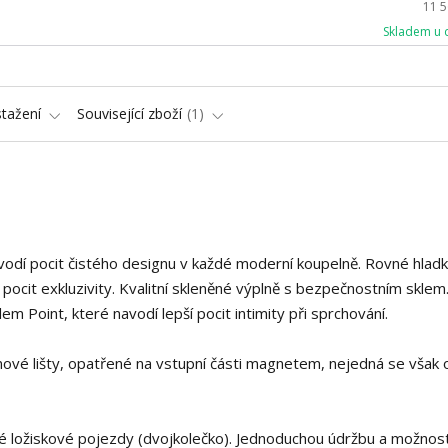
11 
Skladem u 
stažení
Související zboží
1
vodí pocit čistého designu v každé moderní koupelně. Rovné hlad
jí pocit exkluzivity. Kvalitní skleněné výplně s bezpečnostním skle
 Point, které navodí lepší pocit intimity při sprchování.
ikonové lišty, opatřené na vstupní části magnetem, nejedná se však 
lné ložiskové pojezdy (dvojkolečko). Jednoduchou údržbu a možnos