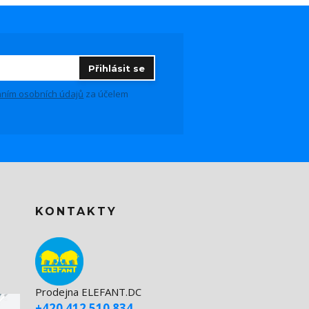
Přihlásit se
ním osobních údajů
za účelem
KONTAKTY
Prodejna ELEFANT.DC
+420 412 510 834