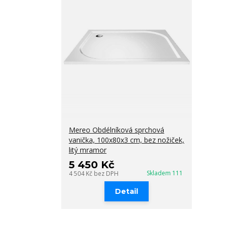
Mereo Obdélníková sprchová
vanička, 100x80x3 cm, bez nožiček,
litý mramor
5 450 Kč
Skladem 111
4 504 Kč
bez DPH
Detail