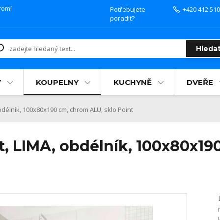
romí
Potřebujete
+420 412 510
poradit?
Hleda
Y
KOUPELNY
KUCHYNĚ
DVEŘE
délník, 100x80x190 cm, chrom ALU, sklo Point
, LIMA, obdélník, 100x80x19