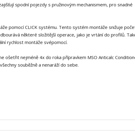
k zajišťují spodní pojezdy s pružinovým mechanismem, pro snadné
ontáže pomocí CLICK systému. Tento systém montáže snižuje poče
bourává některé složitější operace, jako je vrtání do profilů. Také
lní rychlost montáže svépomocí.
e ošetřit nejméně 4x do roka přípravkem MSO Anticalc Condition
e, všechny souběžně a nenaráží do sebe.