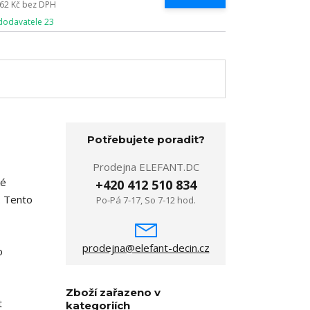
562 Kč
bez DPH
dodavatele 23
Potřebujete poradit?
Prodejna ELEFANT.DC
ké
+420 412 510 834
m. Tento
Po-Pá 7-17, So 7-12 hod.
prodejna@elefant-decin.cz
o
Zboží zařazeno v
t
kategoriích