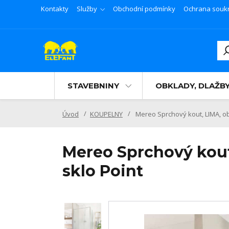
Kontakty
Služby
Obchodní podmínky
Ochrana souk
STAVEBNINY
OBKLADY, DLAŽB
Úvod
KOUPELNY
Mereo Sprchový kout, LIMA, ob
Mereo Sprchový kout
sklo Point