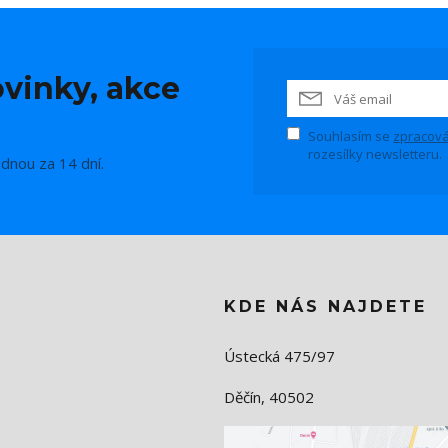
vinky, akce
Souhlasím se
zpracová
rozesílky newsletteru.
ednou za 14 dní.
KDE NÁS NAJDETE
Ústecká 475/97
Děčín, 40502