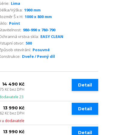
Série:
Lima
Délka/Výška:
1900 mm
Rozměr Š x H:
1000 x 800 mm
Sklo:
Point
Stavitelnost:
980-990 x 780-790
Ochranná vrstva skla:
EASY CLEAN
Vstupní otvor:
500
Způsob otevírání:
Posuvné
Konstrukce:
Dveře / Pevný díl
14 490 Kč
Detail
975 Kč
bez DPH
dodavatele 23
13 990 Kč
Detail
562 Kč
bez DPH
 u dodavatele
13 990 Kč
Detail