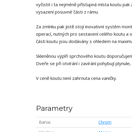
vyčistit i ta nejméně přístupná místa koutu pa
vysazení posuvné části z rámu.
Za zmínku pak jistě stojí inovativní systém m
operací, nutných pro sestavení celého koutu a od
části koutu jsou dodávány s ohledem na maximá
Skleněnou výplň sprchového koutu doporučujem
Dveře se při otvírání i zavírání pohybují plynul
V ceně koutu není zahrnuta cena vaničky.
Parametry
Barva
Chrom