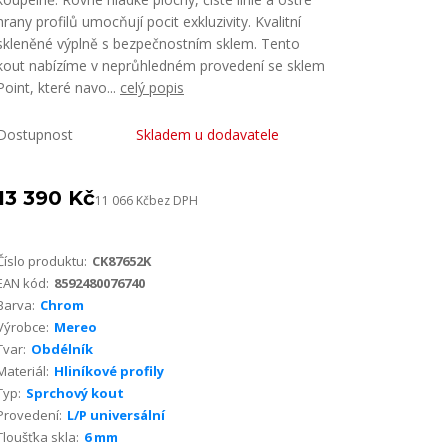
hrany profilů umocňují pocit exkluzivity. Kvalitní
skleněné výplně s bezpečnostním sklem. Tento
kout nabízíme v neprůhledném provedení se sklem
Point, které navo...
celý popis
Dostupnost
Skladem u dodavatele
13 390 Kč
11 066 Kč
bez DPH
Číslo produktu:
CK87652K
EAN kód:
8592480076740
Barva:
Chrom
Výrobce:
Mereo
Tvar:
Obdélník
Materiál:
Hliníkové profily
Typ:
Sprchový kout
Provedení:
L/P universální
Tloušťka skla:
6 mm