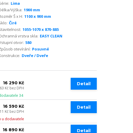
Série:
Lima
Délka/Výška:
1900 mm
Rozměr Š x H:
1100 x 900 mm
Sklo:
Čiré
Stavitelnost:
1055-1070 x 870-885
Ochranná vrstva skla:
EASY CLEAN
Vstupní otvor:
580
Způsob otevírání:
Posuvné
Konstrukce:
Dveře / Dveře
16 290 Kč
Detail
463 Kč
bez DPH
dodavatele 34
16 590 Kč
Detail
711 Kč
bez DPH
 u dodavatele
16 890 Kč
Detail