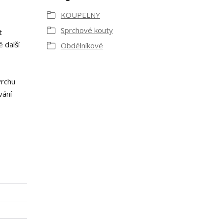
KOUPELNY
Sprchové kouty
t
 další
Obdélníkové
vrchu
vání