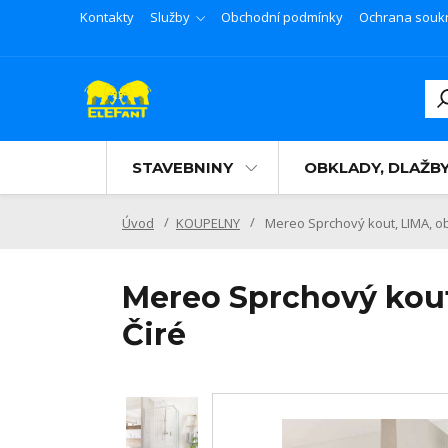
Kontakty
Služby
Obchodní podmínky
Ochrana souk
STAVEBNINY
OBKLADY, DLAŽB
Úvod
KOUPELNY
Mereo Sprchový kout, LIMA, ob
Mereo Sprchový kout
Čiré