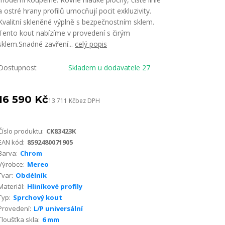
a ostré hrany profilů umocňují pocit exkluzivity.
Kvalitní skleněné výplně s bezpečnostním sklem.
Tento kout nabízíme v provedení s čirým
sklem.Snadné zavření...
celý popis
Dostupnost
Skladem u dodavatele 27
16 590 Kč
13 711 Kč
bez DPH
Číslo produktu:
CK83423K
EAN kód:
8592480071905
Barva:
Chrom
Výrobce:
Mereo
Tvar:
Obdélník
Materiál:
Hliníkové profily
Typ:
Sprchový kout
Provedení:
L/P universální
Tloušťka skla:
6 mm