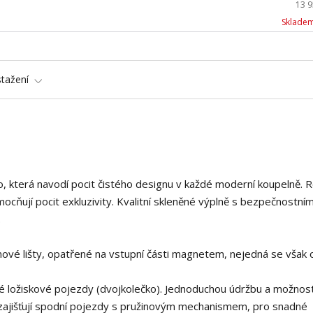
13 
Skladem
stažení
, která navodí pocit čistého designu v každé moderní koupelně. 
umocňují pocit exkluzivity. Kvalitní skleněné výplně s bezpečnostní
.
ikonové lišty, opatřené na vstupní části magnetem, nejedná se však 
lné ložiskové pojezdy (dvojkolečko). Jednoduchou údržbu a možnos
k zajišťují spodní pojezdy s pružinovým mechanismem, pro snadné