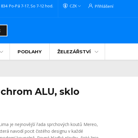
 834
Po-Pá 7-17, So 7-12 hod.
CZK
Přihlášení
t
PODLAHY
ŽELEZÁŘSTVÍ
 chrom ALU, sklo
Lima je nejnovější řada sprchových koutů Mereo,
která navodí pocit čistého designu v každé
moderní koupelně. Rovné hladké plochy, čisté linie