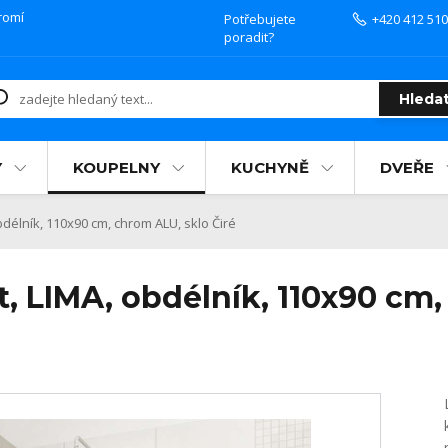
romí
Potřebujete
+420 412 510
poradit?
Hleda
Y
KOUPELNY
KUCHYNĚ
DVEŘE
délník, 110x90 cm, chrom ALU, sklo Čiré
, LIMA, obdélník, 110x90 cm,