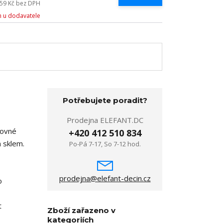
959 Kč
bez DPH
 u dodavatele
Potřebujete poradit?
Prodejna ELEFANT.DC
Rovné
+420 412 510 834
m sklem.
Po-Pá 7-17, So 7-12 hod.
prodejna@elefant-decin.cz
o
t
Zboží zařazeno v
kategoriích