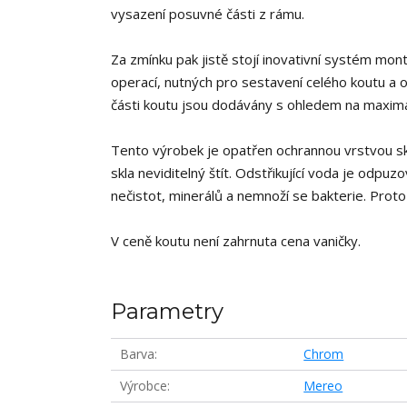
vysazení posuvné části z rámu.
Za zmínku pak jistě stojí inovativní systém m
operací, nutných pro sestavení celého koutu a od
části koutu jsou dodávány s ohledem na maximá
Tento výrobek je opatřen ochrannou vrstvou skl
skla neviditelný štít. Odstřikující voda je od
nečistot, minerálů a nemnoží se bakterie. Proto 
V ceně koutu není zahrnuta cena vaničky.
Parametry
Barva
Chrom
Výrobce
Mereo