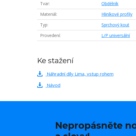
Tvar
Obdélník
Materiál
Hliníkové profily
Typ
Sprchový kout
Provedení
L/P universální
Ke stažení
Náhradní díly Lima, vstup rohem
Návod
Nepropásněte no