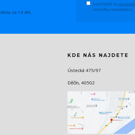
Souhlasím se
zpracová
rozesílky newsletteru.
ednou za 14 dní.
KDE NÁS NAJDETE
Ústecká 475/97
Děčín, 40502