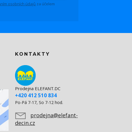
ním osobních údajů
za účelem
KONTAKTY
Prodejna ELEFANT.DC
+420 412 510 834
Po-Pá 7-17, So 7-12 hod.
prodejna@elefant-
decin.cz