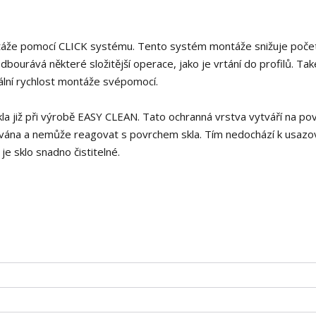
ontáže pomocí CLICK systému. Tento systém montáže snižuje poče
bourává některé složitější operace, jako je vrtání do profilů. Také
lní rychlost montáže svépomocí.
a již při výrobě EASY CLEAN. Tato ochranná vrstva vytváří na po
puzována a nemůže reagovat s povrchem skla. Tím nedochází k usazo
je sklo snadno čistitelné.