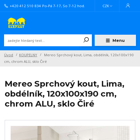
+420 412 510 834
Po-Pá 7-17, So 7-12 hod.
CZK
Menu
Úvod
KOUPELNY
Mereo Sprchový kout, Lima, obdélník, 120x100x190
cm, chrom ALU, sklo Čiré
Mereo Sprchový kout, Lima,
obdélník, 120x100x190 cm,
chrom ALU, sklo Čiré