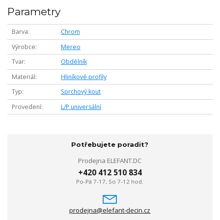
Parametry
Barva
Chrom
Výrobce
Mereo
Tvar
Obdélník
Materiál
Hliníkové profily
Typ
Sprchový kout
Provedení
L/P universální
Potřebujete poradit?
Prodejna ELEFANT.DC
+420 412 510 834
Po-Pá 7-17, So 7-12 hod.
prodejna@elefant-decin.cz