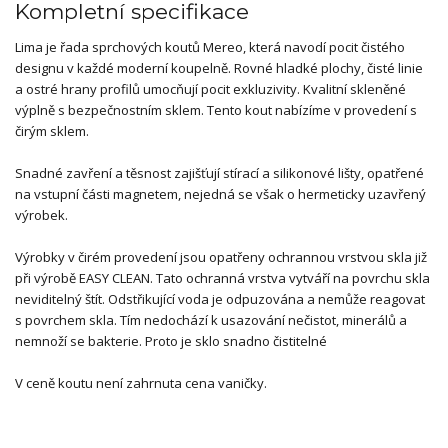
Kompletní specifikace
Lima je řada sprchových koutů Mereo, která navodí pocit čistého
designu v každé moderní koupelně. Rovné hladké plochy, čisté linie
a ostré hrany profilů umocňují pocit exkluzivity. Kvalitní skleněné
výplně s bezpečnostním sklem. Tento kout nabízíme v provedení s
čirým sklem.
Snadné zavření a těsnost zajišťují stírací a silikonové lišty, opatřené
na vstupní části magnetem, nejedná se však o hermeticky uzavřený
výrobek.
Výrobky v čirém provedení jsou opatřeny ochrannou vrstvou skla již
při výrobě EASY CLEAN. Tato ochranná vrstva vytváří na povrchu skla
neviditelný štít. Odstřikující voda je odpuzována a nemůže reagovat
s povrchem skla. Tím nedochází k usazování nečistot, minerálů a
nemnoží se bakterie. Proto je sklo snadno čistitelné
V ceně koutu není zahrnuta cena vaničky.