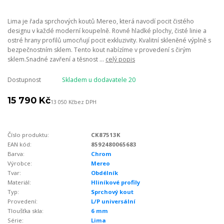
Lima je řada sprchových koutů Mereo, která navodí pocit čistého
designu v každé moderní koupelně. Rovné hladké plochy, čisté linie a
ostré hrany profilů umocňují pocit exkluzivity. Kvalitní skleněné výplně s
bezpečnostním sklem. Tento kout nabízíme v provedení s čirým
sklem.Snadné zavření a těsnost ...
celý popis
Dostupnost
Skladem u dodavatele 20
15 790 Kč
13 050 Kč
bez DPH
Číslo produktu:
CK87513K
EAN kód:
8592480065683
Barva:
Chrom
Výrobce:
Mereo
Tvar:
Obdélník
Materiál:
Hliníkové profily
Typ:
Sprchový kout
Provedení:
L/P universální
Tloušťka skla:
6 mm
Série:
Lima