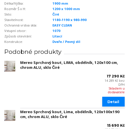
Délka/Výška:
1900 mm
Rozměr Š x H:
1200 x 1000 mm
Sklo:
Čiré
Stavitelnost:
1180-1190 x 980-990
Ochranná vrstva skla:
EASY CLEAN
Vstupní otvor:
1070
Způsob otevírání:
Lítací
Konstrukce:
Dveře / Pevný díl
Podobné produkty
Mereo Sprchový kout, LIMA, obdélník, 120x100 cm,
chrom ALU, sklo Čiré
17 290 Kč
14 289 Kč
bez
DPH
Skladem u
dodavatele
Detail
Mereo Sprchový kout, Lima, obdélník, 120x100x190
cm, chrom ALU, sklo Čiré
15 690 Kč