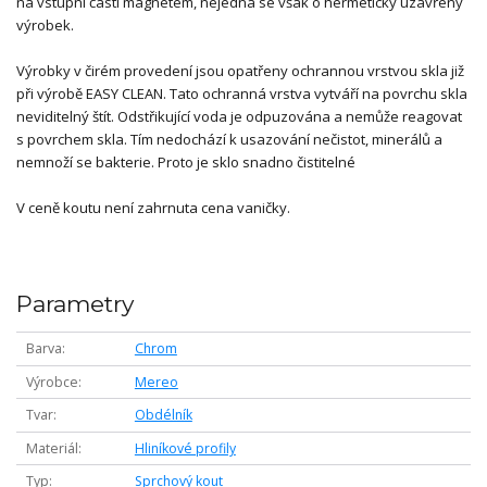
na vstupní části magnetem, nejedná se však o hermeticky uzavřený
výrobek.
Výrobky v čirém provedení jsou opatřeny ochrannou vrstvou skla již
při výrobě EASY CLEAN. Tato ochranná vrstva vytváří na povrchu skla
neviditelný štít. Odstřikující voda je odpuzována a nemůže reagovat
s povrchem skla. Tím nedochází k usazování nečistot, minerálů a
nemnoží se bakterie. Proto je sklo snadno čistitelné
V ceně koutu není zahrnuta cena vaničky.
Parametry
Barva
Chrom
Výrobce
Mereo
Tvar
Obdélník
Materiál
Hliníkové profily
Typ
Sprchový kout