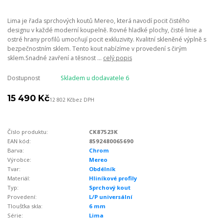
Lima je řada sprchových koutů Mereo, která navodí pocit čistého
designu v každé moderní koupelně. Rovné hladké plochy, čisté linie a
ostré hrany profilů umocňují pocit exkluzivity. Kvalitní skleněné výplně s
bezpečnostním sklem. Tento kout nabízíme v provedení s čirým
sklem.Snadné zavření a těsnost ...
celý popis
Dostupnost
Skladem u dodavatele 6
15 490 Kč
12 802 Kč
bez DPH
Číslo produktu:
CK87523K
EAN kód:
8592480065690
Barva:
Chrom
Výrobce:
Mereo
Tvar:
Obdélník
Materiál:
Hliníkové profily
Typ:
Sprchový kout
Provedení:
L/P universální
Tloušťka skla:
6 mm
Série:
Lima