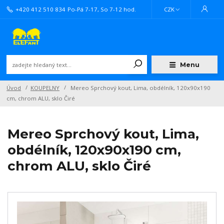
+420 412 510 834
Po-Pá 7-17, So 7-12 hod.
CZK
Menu
Úvod
KOUPELNY
Mereo Sprchový kout, Lima, obdélník, 120x90x190
cm, chrom ALU, sklo Čiré
Mereo Sprchový kout, Lima,
obdélník, 120x90x190 cm,
chrom ALU, sklo Čiré