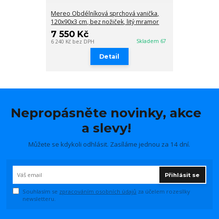
Mereo Obdélníková sprchová vanička,
120x90x3 cm, bez nožiček, litý mramor
7 550 Kč
Skladem 67
6 240 Kč
bez DPH
Detail
Nepropásněte novinky, akce
a slevy!
Můžete se kdykoli odhlásit. Zasíláme jednou za 14 dní.
Přihlásit se
Souhlasím se
zpracováním osobních údajů
za účelem rozesílky
newsletteru.