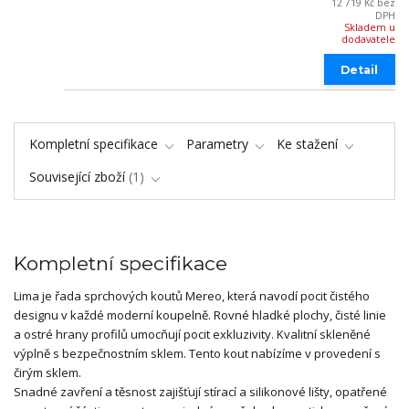
12 719 Kč
bez
DPH
Skladem u
dodavatele
Detail
Kompletní specifikace
Parametry
Ke stažení
Související zboží
1
Kompletní specifikace
Lima je řada sprchových koutů Mereo, která navodí pocit čistého
designu v každé moderní koupelně. Rovné hladké plochy, čisté linie
a ostré hrany profilů umocňují pocit exkluzivity. Kvalitní skleněné
výplně s bezpečnostním sklem. Tento kout nabízíme v provedení s
čirým sklem.
Snadné zavření a těsnost zajišťují stírací a silikonové lišty, opatřené