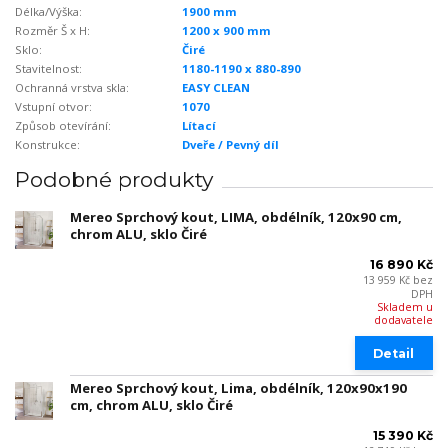
Délka/Výška:
1900 mm
Rozměr Š x H:
1200 x 900 mm
Sklo:
Čiré
Stavitelnost:
1180-1190 x 880-890
Ochranná vrstva skla:
EASY CLEAN
Vstupní otvor:
1070
Způsob otevírání:
Lítací
Konstrukce:
Dveře / Pevný díl
Podobné produkty
Mereo Sprchový kout, LIMA, obdélník, 120x90 cm,
chrom ALU, sklo Čiré
16 890 Kč
13 959 Kč
bez
DPH
Skladem u
dodavatele
Detail
Mereo Sprchový kout, Lima, obdélník, 120x90x190
cm, chrom ALU, sklo Čiré
15 390 Kč