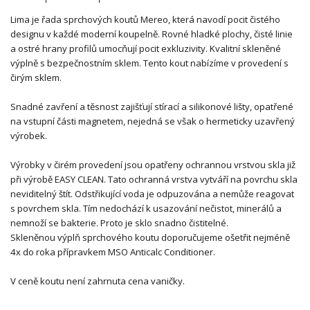
Lima je řada sprchových koutů Mereo, která navodí pocit čistého
designu v každé moderní koupelně. Rovné hladké plochy, čisté linie
a ostré hrany profilů umocňují pocit exkluzivity. Kvalitní skleněné
výplně s bezpečnostním sklem. Tento kout nabízíme v provedení s
čirým sklem.
Snadné zavření a těsnost zajišťují stírací a silikonové lišty, opatřené
na vstupní části magnetem, nejedná se však o hermeticky uzavřený
výrobek.
Výrobky v čirém provedení jsou opatřeny ochrannou vrstvou skla již
při výrobě EASY CLEAN. Tato ochranná vrstva vytváří na povrchu skla
neviditelný štít. Odstřikující voda je odpuzována a nemůže reagovat
s povrchem skla. Tím nedochází k usazování nečistot, minerálů a
nemnoží se bakterie. Proto je sklo snadno čistitelné.
Skleněnou výplň sprchového koutu doporučujeme ošetřit nejméně
4x do roka přípravkem MSO Anticalc Conditioner.
V ceně koutu není zahrnuta cena vaničky.