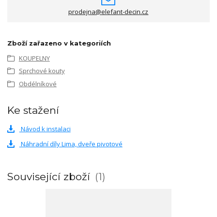
prodejna@elefant-decin.cz
Zboží zařazeno v kategoriích
KOUPELNY
Sprchové kouty
Obdélníkové
Ke stažení
Návod k instalaci
Náhradní díly Lima, dveře pivotové
Související zboží
1