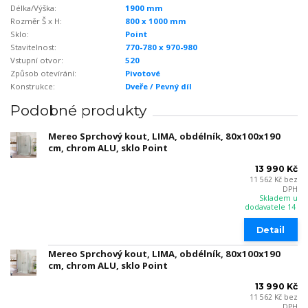
Délka/Výška:
1900 mm
Rozměr Š x H:
800 x 1000 mm
Sklo:
Point
Stavitelnost:
770-780 x 970-980
Vstupní otvor:
520
Způsob otevírání:
Pivotové
Konstrukce:
Dveře / Pevný díl
Podobné produkty
Mereo Sprchový kout, LIMA, obdélník, 80x100x190
cm, chrom ALU, sklo Point
13 990 Kč
11 562 Kč
bez
DPH
Skladem u
dodavatele 14
Detail
Mereo Sprchový kout, LIMA, obdélník, 80x100x190
cm, chrom ALU, sklo Point
13 990 Kč
11 562 Kč
bez
DPH