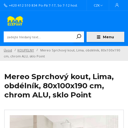
+420 412 510 834
Po-Pá 7-17, So 7-12 hod.
CZK
Menu
Úvod
KOUPELNY
Mereo Sprchový kout, Lima, obdélník, 80x100x190
cm, chrom ALU, sklo Point
Mereo Sprchový kout, Lima,
obdélník, 80x100x190 cm,
chrom ALU, sklo Point