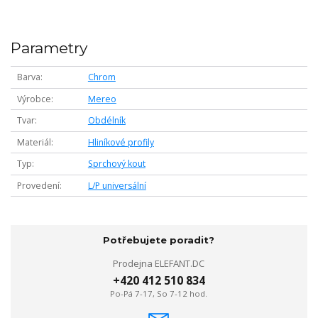
Parametry
Barva
Chrom
Výrobce
Mereo
Tvar
Obdélník
Materiál
Hliníkové profily
Typ
Sprchový kout
Provedení
L/P universální
Potřebujete poradit?
Prodejna ELEFANT.DC
+420 412 510 834
Po-Pá 7-17, So 7-12 hod.