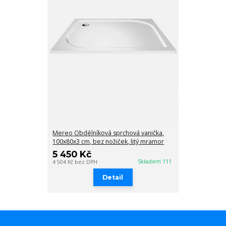
Mereo Obdélníková sprchová vanička,
100x80x3 cm, bez nožiček, litý mramor
5 450 Kč
Skladem 111
4 504 Kč
bez DPH
Detail