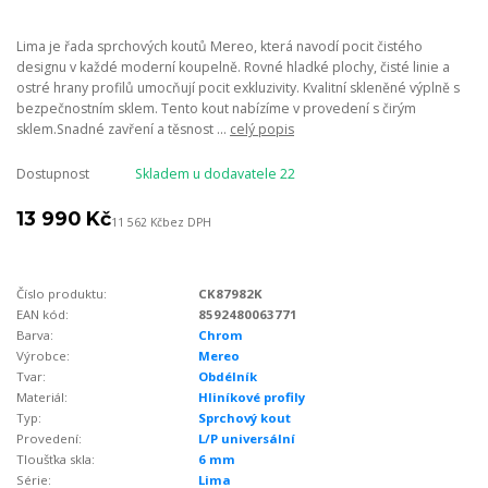
Lima je řada sprchových koutů Mereo, která navodí pocit čistého
designu v každé moderní koupelně. Rovné hladké plochy, čisté linie a
ostré hrany profilů umocňují pocit exkluzivity. Kvalitní skleněné výplně s
bezpečnostním sklem. Tento kout nabízíme v provedení s čirým
sklem.Snadné zavření a těsnost ...
celý popis
Dostupnost
Skladem u dodavatele 22
13 990 Kč
11 562 Kč
bez DPH
Číslo produktu:
CK87982K
EAN kód:
8592480063771
Barva:
Chrom
Výrobce:
Mereo
Tvar:
Obdélník
Materiál:
Hliníkové profily
Typ:
Sprchový kout
Provedení:
L/P universální
Tloušťka skla:
6 mm
Série:
Lima