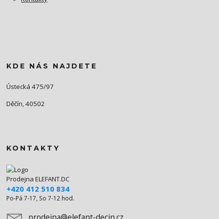
KDE NÁS NAJDETE
Ústecká 475/97
Děčín, 40502
KONTAKTY
Prodejna ELEFANT.DC
+420 412 510 834
Po-Pá 7-17, So 7-12 hod.
prodejna@elefant-decin.cz