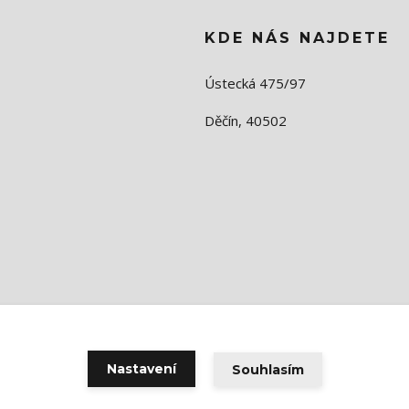
KDE NÁS NAJDETE
Ústecká 475/97
Děčín, 40502
Nastavení
Souhlasím
Vytvořeno na
Eshop-rychle.cz