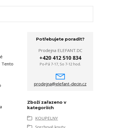
Potřebujete poradit?
Prodejna ELEFANT.DC
ké
+420 412 510 834
m. Tento
Po-Pá 7-17, So 7-12 hod.
prodejna@elefant-decin.cz
o
Zboží zařazeno v
a
kategoriích
KOUPELNY
Sprchové kouty