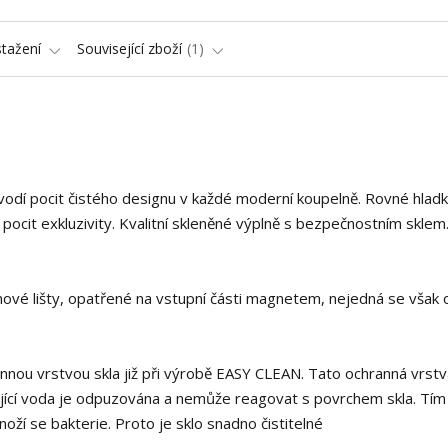
stažení
Související zboží
1
vodí pocit čistého designu v každé moderní koupelně. Rovné hlad
jí pocit exkluzivity. Kvalitní skleněné výplně s bezpečnostním skle
ikonové lišty, opatřené na vstupní části magnetem, nejedná se však 
nnou vrstvou skla již při výrobě EASY CLEAN. Tato ochranná vrstv
ikující voda je odpuzována a nemůže reagovat s povrchem skla. Tím
oží se bakterie. Proto je sklo snadno čistitelné