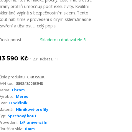
hrany profilů umocňují pocit exkluzivity. Kvalitní
skleněné výplně s bezpečnostním sklem. Tento
kout nabízíme v provedení s čirým sklem.Snadné
zavření a těsnost ...
celý popis
Dostupnost
Skladem u dodavatele 5
13 590 Kč
11 231 Kč
bez DPH
Číslo produktu:
CK87593K
EAN kód:
8592480063948
Barva:
Chrom
Výrobce:
Mereo
Tvar:
Obdélník
Materiál:
Hliníkové profily
Typ:
Sprchový kout
Provedení:
L/P universální
Tloušťka skla:
6 mm