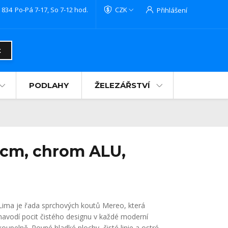
 834
Po-Pá 7-17, So 7-12 hod.
CZK
Přihlášení
t
PODLAHY
ŽELEZÁŘSTVÍ
 cm, chrom ALU,
Lima je řada sprchových koutů Mereo, která
navodí pocit čistého designu v každé moderní
koupelně. Rovné hladké plochy, čisté linie a ostré