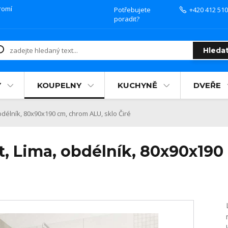
romí
Potřebujete
+420 412 510
poradit?
Hleda
Y
KOUPELNY
KUCHYNĚ
DVEŘE
délník, 80x90x190 cm, chrom ALU, sklo Čiré
, Lima, obdélník, 80x90x190