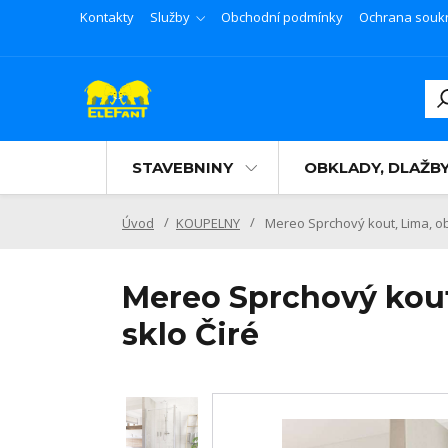
Kontakty
Služby
Obchodní podmínky
Ochrana souk
STAVEBNINY
OBKLADY, DLAŽB
Úvod
KOUPELNY
Mereo Sprchový kout, Lima, ob
Mereo Sprchový kout
sklo Čiré