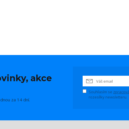
vinky, akce
Souhlasím se
zpracová
rozesílky newsletteru.
ednou za 14 dní.