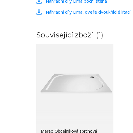
Náhradní díly Lima boční stěna
Náhradní díly Lima, dveře dvoukříldlé lítací
Související zboží
1
Mereo Obdélníková sprchová