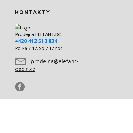
KONTAKTY
Prodejna ELEFANT.DC
+420 412 510 834
Po-Pá 7-17, So 7-12 hod.
prodejna@elefant-
decin.cz