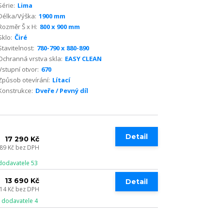
Série:
Lima
Délka/Výška:
1900 mm
Rozměr Š x H:
800 x 900 mm
Sklo:
Čiré
Stavitelnost:
780-790 x 880-890
Ochranná vrstva skla:
EASY CLEAN
Vstupní otvor:
670
Způsob otevírání:
Lítací
Konstrukce:
Dveře / Pevný díl
Detail
17 290 Kč
289 Kč
bez DPH
dodavatele 53
13 690 Kč
Detail
314 Kč
bez DPH
 dodavatele 4