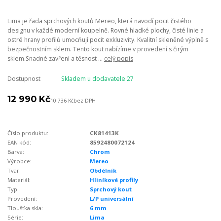
Lima je řada sprchových koutů Mereo, která navodí pocit čistého
designu v každé moderní koupelně. Rovné hladké plochy, čisté linie a
ostré hrany profilů umocňují pocit exkluzivity. Kvalitní skleněné výplně s
bezpečnostním sklem. Tento kout nabízíme v provedení s čirým
sklem.Snadné zavření a těsnost ...
celý popis
Dostupnost
Skladem u dodavatele 27
12 990 Kč
10 736 Kč
bez DPH
Číslo produktu:
CK81413K
EAN kód:
8592480072124
Barva:
Chrom
Výrobce:
Mereo
Tvar:
Obdélník
Materiál:
Hliníkové profily
Typ:
Sprchový kout
Provedení:
L/P universální
Tloušťka skla:
6 mm
Série:
Lima