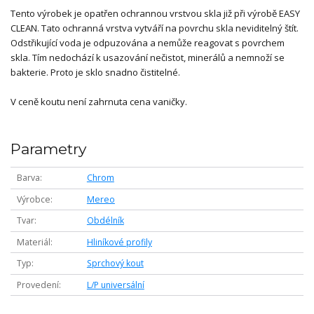
Tento výrobek je opatřen ochrannou vrstvou skla již při výrobě EASY
CLEAN. Tato ochranná vrstva vytváří na povrchu skla neviditelný štít.
Odstřikující voda je odpuzována a nemůže reagovat s povrchem
skla. Tím nedochází k usazování nečistot, minerálů a nemnoží se
bakterie. Proto je sklo snadno čistitelné.
V ceně koutu není zahrnuta cena vaničky.
Parametry
Barva
Chrom
Výrobce
Mereo
Tvar
Obdélník
Materiál
Hliníkové profily
Typ
Sprchový kout
Provedení
L/P universální