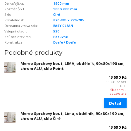
Délka/Výška:
1900 mm
Rozměr Š x H:
900 x 800 mm
Sklo:
Čiré
Stavitelnost:
870-885 x 770-785
Ochranná vrstva skla:
EASY CLEAN
Vstupní otvor:
520
Způsob otevírání:
Posuvné
Konstrukce:
Dveře / Dveře
Podobné produkty
Mereo Sprchový kout, LIMA, obdélník, 90x80x190 cm,
chrom ALU, sklo Point
13 590 Kč
11 231 Kč
bez
DPH
Skladem u
dodavatele
Detail
Mereo Sprchový kout, Lima, obdélník, 90x80x190 cm,
chrom ALU, sklo Čiré
13 590 Kč