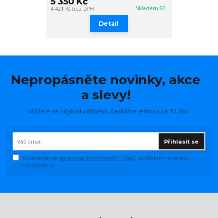
5 350 Kč
Skladem 82
4 421 Kč
bez DPH
Detail
Nepropásněte novinky, akce
a slevy!
Můžete se kdykoli odhlásit. Zasíláme jednou za 14 dní.
Přihlásit se
Souhlasím se
zpracováním osobních údajů
za účelem rozesílky
newsletteru.