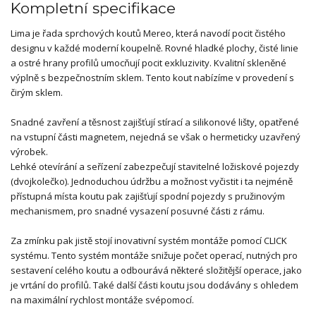
Kompletní specifikace
Lima je řada sprchových koutů Mereo, která navodí pocit čistého
designu v každé moderní koupelně. Rovné hladké plochy, čisté linie
a ostré hrany profilů umocňují pocit exkluzivity. Kvalitní skleněné
výplně s bezpečnostním sklem. Tento kout nabízíme v provedení s
čirým sklem.
Snadné zavření a těsnost zajišťují stírací a silikonové lišty, opatřené
na vstupní části magnetem, nejedná se však o hermeticky uzavřený
výrobek.
Lehké otevírání a seřízení zabezpečují stavitelné ložiskové pojezdy
(dvojkolečko). Jednoduchou údržbu a možnost vyčistit i ta nejméně
přístupná místa koutu pak zajišťují spodní pojezdy s pružinovým
mechanismem, pro snadné vysazení posuvné části z rámu.
Za zmínku pak jistě stojí inovativní systém montáže pomocí CLICK
systému. Tento systém montáže snižuje počet operací, nutných pro
sestavení celého koutu a odbourává některé složitější operace, jako
je vrtání do profilů. Také další části koutu jsou dodávány s ohledem
na maximální rychlost montáže svépomocí.