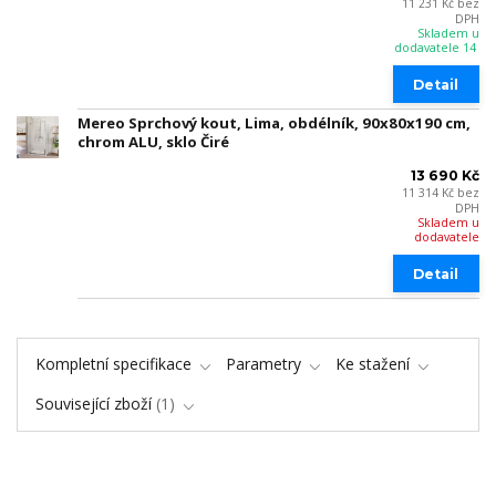
11 231 Kč
bez
DPH
Skladem u
dodavatele 14
Detail
Mereo Sprchový kout, Lima, obdélník, 90x80x190 cm,
chrom ALU, sklo Čiré
13 690 Kč
11 314 Kč
bez
DPH
Skladem u
dodavatele
Detail
Kompletní specifikace
Parametry
Ke stažení
Související zboží
1