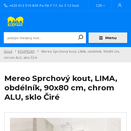
+420 412 510 834
Po-Pá 7-17, So 7-12 hod.
CZK
Menu
Úvod
KOUPELNY
Mereo Sprchový kout, LIMA, obdélník, 90x80 cm,
chrom ALU, sklo Čiré
Mereo Sprchový kout, LIMA,
obdélník, 90x80 cm, chrom
ALU, sklo Čiré