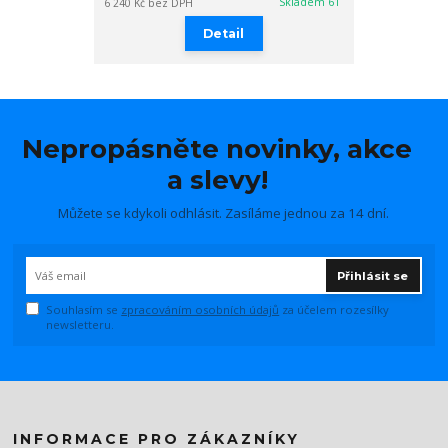
Skladem 61
6 240 Kč
bez DPH
Detail
Nepropásněte novinky, akce
a slevy!
Můžete se kdykoli odhlásit. Zasíláme jednou za 14 dní.
Přihlásit se
Souhlasím se
zpracováním osobních údajů
za účelem rozesílky
newsletteru.
INFORMACE PRO ZÁKAZNÍKY