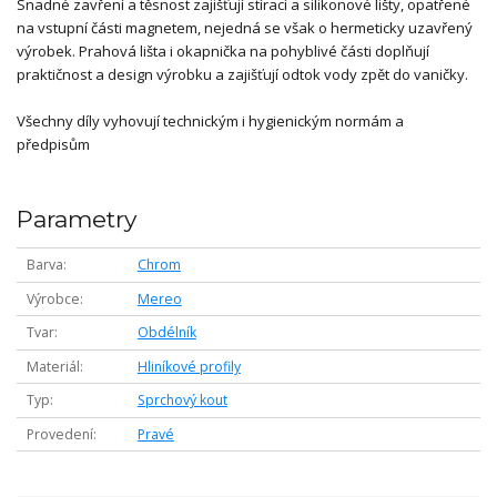
Snadné zavření a těsnost zajišťují stírací a silikonové lišty, opatřené
na vstupní části magnetem, nejedná se však o hermeticky uzavřený
výrobek. Prahová lišta i okapnička na pohyblivé části doplňují
praktičnost a design výrobku a zajišťují odtok vody zpět do vaničky.
Všechny díly vyhovují technickým i hygienickým normám a
předpisům
Parametry
Barva
Chrom
Výrobce
Mereo
Tvar
Obdélník
Materiál
Hliníkové profily
Typ
Sprchový kout
Provedení
Pravé