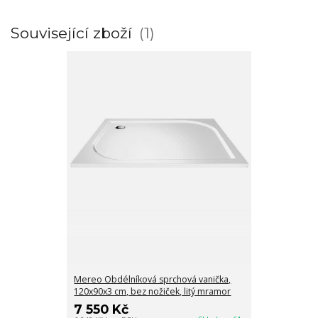
Související zboží
1
Mereo Obdélníková sprchová vanička,
120x90x3 cm, bez nožiček, litý mramor
7 550 Kč