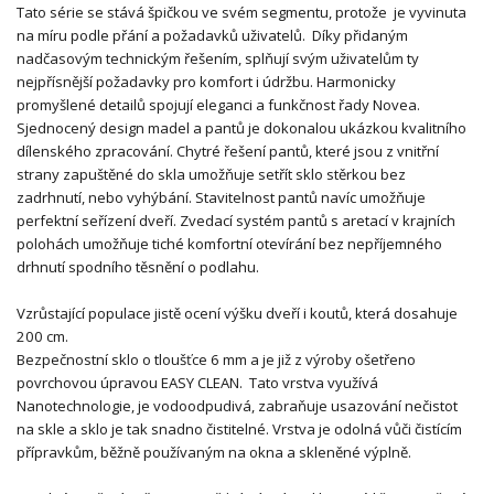
Tato série se stává špičkou ve svém segmentu, protože je vyvinuta
na míru podle přání a požadavků uživatelů. Díky přidaným
nadčasovým technickým řešením, splňují svým uživatelům ty
nejpřísnější požadavky pro komfort i údržbu. Harmonicky
promyšlené detailů spojují eleganci a funkčnost řady Novea.
Sjednocený design madel a pantů je dokonalou ukázkou kvalitního
dílenského zpracování. Chytré řešení pantů, které jsou z vnitřní
strany zapuštěné do skla umožňuje setřít sklo stěrkou bez
zadrhnutí, nebo vyhýbání. Stavitelnost pantů navíc umožňuje
perfektní seřízení dveří. Zvedací systém pantů s aretací v krajních
polohách umožňuje tiché komfortní otevírání bez nepříjemného
drhnutí spodního těsnění o podlahu.
Vzrůstající populace jistě ocení výšku dveří i koutů, která dosahuje
200 cm.
Bezpečnostní sklo o tloušťce 6 mm a je již z výroby ošetřeno
povrchovou úpravou EASY CLEAN. Tato vrstva využívá
Nanotechnologie, je vodoodpudivá, zabraňuje usazování nečistot
na skle a sklo je tak snadno čistitelné. Vrstva je odolná vůči čistícím
přípravkům, běžně používaným na okna a skleněné výplně.