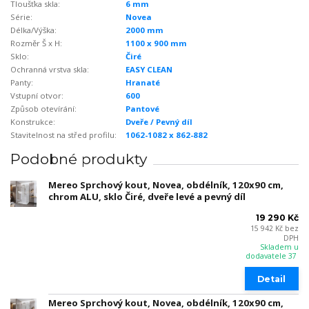
Tloušťka skla:
6 mm
Série:
Novea
Délka/Výška:
2000 mm
Rozměr Š x H:
1100 x 900 mm
Sklo:
Čiré
Ochranná vrstva skla:
EASY CLEAN
Panty:
Hranaté
Vstupní otvor:
600
Způsob otevírání:
Pantové
Konstrukce:
Dveře / Pevný díl
Stavitelnost na střed profilu:
1062-1082 x 862-882
Podobné produkty
Mereo Sprchový kout, Novea, obdélník, 120x90 cm,
chrom ALU, sklo Čiré, dveře levé a pevný díl
19 290 Kč
15 942 Kč
bez
DPH
Skladem u
dodavatele 37
Detail
Mereo Sprchový kout, Novea, obdélník, 120x90 cm,