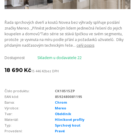
Řada sprchových dveří a koutů Novea bez výhrady splňuje poslání
značky Mereo. „Přinést jedinečným lidem jedinečná řešení do jejich
koupelen a domovů“Tato série se stává špičkou ve svém segmentu,
protože je vyvinuta na míru podle přání a požadavků uživatelů. Díky
přidaným nadčasovým technickým řeše...
celý popis
Dostupnost
Skladem u dodavatele 22
18 690 Kč
15 446 Kč
bez DPH
Číslo produktu:
CK10515ZP
EAN kód:
8592480081195
Barva:
Chrom
Výrobce:
Mereo
Tvar:
Obdélník
Materiál:
Hliníkové profily
Typ:
Sprchový kout
Provedení:
Pravé