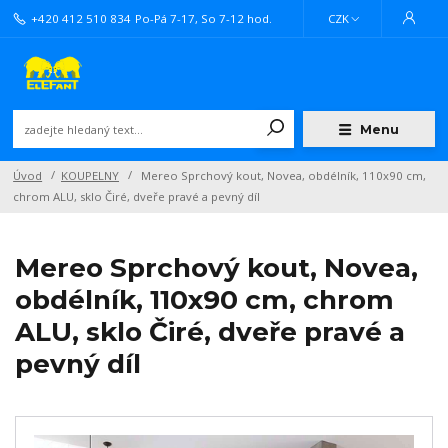
+420 412 510 834
Po-Pá 7-17, So 7-12 hod.
CZK
Menu
Úvod
KOUPELNY
Mereo Sprchový kout, Novea, obdélník, 110x90 cm,
chrom ALU, sklo Čiré, dveře pravé a pevný díl
Mereo Sprchový kout, Novea,
obdélník, 110x90 cm, chrom
ALU, sklo Čiré, dveře pravé a
pevný díl