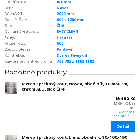
Tloušťka skla:
8/6 mm
Série:
Novea
Délka/Výška:
2000 mm
Rozměr Š x H:
800 x 1200 mm
Sklo:
Čiré
Ochranná vrstva skla:
EASY CLEAN
Panty:
Hranaté
Vstupní otvor:
600
Způsob otevírání:
Pantové
Konstrukce:
Dveře / Pevný díl
Stavitelnost na střed profilu:
762-782 x 1162-1182
Podobné produkty
Mereo Sprchový kout, Novea, obdélník, 100x80 cm,
chrom ALU, sklo Čiré
18 990 Kč
15 694 Kč
bez
DPH
Skladem u
dodavatele 53
Detail
Mereo Sprchový kout, Lima, obdélník, 80x100x190