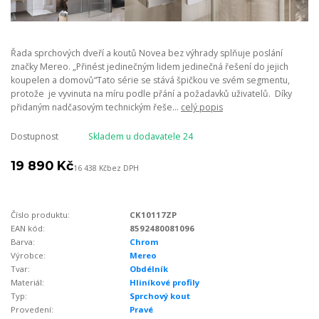
Řada sprchových dveří a koutů Novea bez výhrady splňuje poslání
značky Mereo. „Přinést jedinečným lidem jedinečná řešení do jejich
koupelen a domovů“Tato série se stává špičkou ve svém segmentu,
protože je vyvinuta na míru podle přání a požadavků uživatelů. Díky
přidaným nadčasovým technickým řeše...
celý popis
Dostupnost
Skladem u dodavatele 24
19 890 Kč
16 438 Kč
bez DPH
Číslo produktu:
CK10117ZP
EAN kód:
8592480081096
Barva:
Chrom
Výrobce:
Mereo
Tvar:
Obdélník
Materiál:
Hliníkové profily
Typ:
Sprchový kout
Provedení:
Pravé