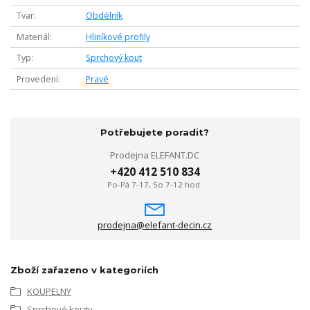
Tvar
Obdélník
Materiál
Hliníkové profily
Typ
Sprchový kout
Provedení
Pravé
Potřebujete poradit?
Prodejna ELEFANT.DC
+420 412 510 834
Po-Pá 7-17, So 7-12 hod.
prodejna@elefant-decin.cz
Zboží zařazeno v kategoriích
KOUPELNY
Sprchové kouty