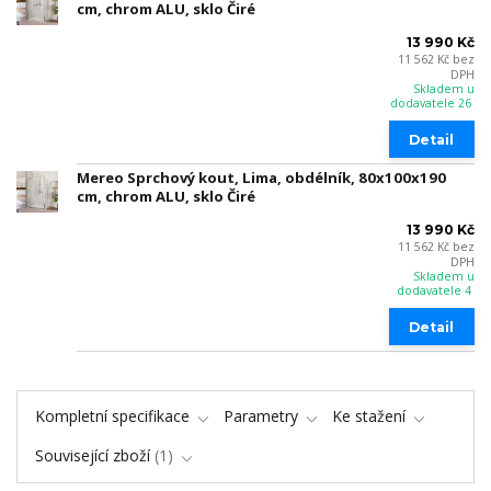
cm, chrom ALU, sklo Čiré
13 990 Kč
11 562 Kč
bez
DPH
Skladem u
dodavatele 26
Detail
Mereo Sprchový kout, Lima, obdélník, 80x100x190
cm, chrom ALU, sklo Čiré
13 990 Kč
11 562 Kč
bez
DPH
Skladem u
dodavatele 4
Detail
Kompletní specifikace
Parametry
Ke stažení
Související zboží
1