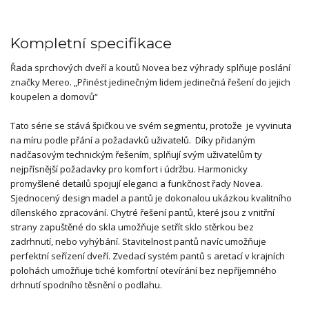
Kompletní specifikace
Řada sprchových dveří a koutů Novea bez výhrady splňuje poslání
značky Mereo. „Přinést jedinečným lidem jedinečná řešení do jejich
koupelen a domovů“
Tato série se stává špičkou ve svém segmentu, protože je vyvinuta
na míru podle přání a požadavků uživatelů. Díky přidaným
nadčasovým technickým řešením, splňují svým uživatelům ty
nejpřísnější požadavky pro komfort i údržbu. Harmonicky
promyšlené detailů spojují eleganci a funkčnost řady Novea.
Sjednocený design madel a pantů je dokonalou ukázkou kvalitního
dílenského zpracování. Chytré řešení pantů, které jsou z vnitřní
strany zapuštěné do skla umožňuje setřít sklo stěrkou bez
zadrhnutí, nebo vyhýbání. Stavitelnost pantů navíc umožňuje
perfektní seřízení dveří. Zvedací systém pantů s aretací v krajních
polohách umožňuje tiché komfortní otevírání bez nepříjemného
drhnutí spodního těsnění o podlahu.