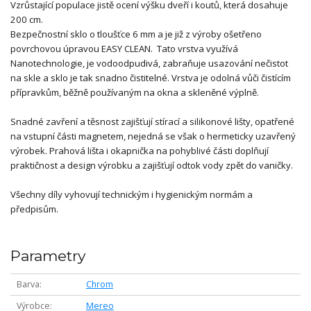
Vzrůstající populace jistě ocení výšku dveří i koutů, která dosahuje
200 cm.
Bezpečnostní sklo o tloušťce 6 mm a je již z výroby ošetřeno
povrchovou úpravou EASY CLEAN. Tato vrstva využívá
Nanotechnologie, je vodoodpudivá, zabraňuje usazování nečistot
na skle a sklo je tak snadno čistitelné. Vrstva je odolná vůči čistícím
přípravkům, běžně používaným na okna a skleněné výplně.
Snadné zavření a těsnost zajišťují stírací a silikonové lišty, opatřené
na vstupní části magnetem, nejedná se však o hermeticky uzavřený
výrobek. Prahová lišta i okapnička na pohyblivé části doplňují
praktičnost a design výrobku a zajišťují odtok vody zpět do vaničky.
Všechny díly vyhovují technickým i hygienickým normám a
předpisům.
Parametry
Barva
Chrom
Výrobce
Mereo