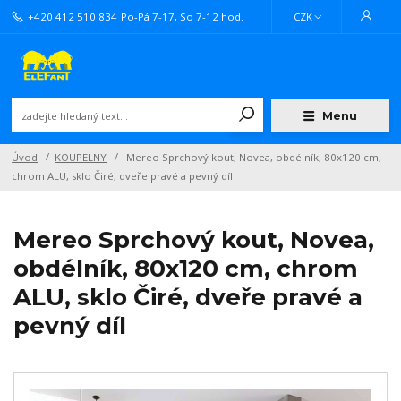
+420 412 510 834
Po-Pá 7-17, So 7-12 hod.
CZK
Menu
Úvod
KOUPELNY
Mereo Sprchový kout, Novea, obdélník, 80x120 cm,
chrom ALU, sklo Čiré, dveře pravé a pevný díl
Mereo Sprchový kout, Novea,
obdélník, 80x120 cm, chrom
ALU, sklo Čiré, dveře pravé a
pevný díl