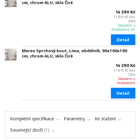
cm, chrom ALU, sklo Čiré
14 290 Kč
11 810 Kč
bez
DPH
Skladem u
dodavatele 26
Detail
Mereo Sprchový kout, Lima, obdélník, 90x100x190
cm, chrom ALU, sklo Čiré
14 290 Kč
11 810 Kč
bez
DPH
Skladem u
dodavatele
Detail
Kompletní specifikace
Parametry
Ke stažení
Související zboží
1