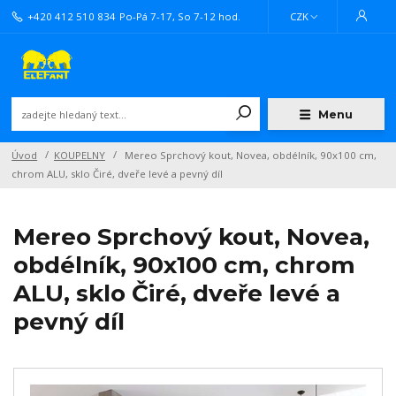
+420 412 510 834
Po-Pá 7-17, So 7-12 hod.
CZK
Menu
Úvod
KOUPELNY
Mereo Sprchový kout, Novea, obdélník, 90x100 cm,
chrom ALU, sklo Čiré, dveře levé a pevný díl
Mereo Sprchový kout, Novea,
obdélník, 90x100 cm, chrom
ALU, sklo Čiré, dveře levé a
pevný díl