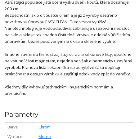
Vzrůstající populace jistě ocení výšku dveří i koutů, která dosahuje
200 cm.
Bezpečnostní sklo o tloušťce 6 mm a je již z výroby ošetřeno
povrchovou úpravou EASY CLEAN. Tato vrstva využívá
Nanotechnologie, je vodoodpudivá, zabraňuje usazování nečistot
na skle a sklo je tak snadno čistitelné. Vrstva je odolná vůči čistícím
přípravkům, běžně používaným na okna a skleněné výplně.
Snadné zavření a těsnost zajišťují stírací a silikonové lišty, opatřené
na vstupní části magnetem, nejedná se však o hermeticky uzavřený
výrobek. Prahová lišta i okapnička na pohyblivé části doplňují
praktičnost a design výrobku a zajišťují odtok vody zpět do vaničky.
Všechny díly vyhovují technickým i hygienickým normám a
předpisům.
Parametry
Barva
Chrom
Výrobce
Mereo