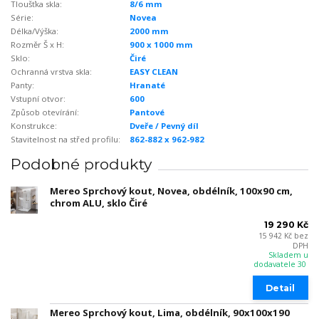
Tloušťka skla:
8/6 mm
Série:
Novea
Délka/Výška:
2000 mm
Rozměr Š x H:
900 x 1000 mm
Sklo:
Čiré
Ochranná vrstva skla:
EASY CLEAN
Panty:
Hranaté
Vstupní otvor:
600
Způsob otevírání:
Pantové
Konstrukce:
Dveře / Pevný díl
Stavitelnost na střed profilu:
862-882 x 962-982
Podobné produkty
Mereo Sprchový kout, Novea, obdélník, 100x90 cm,
chrom ALU, sklo Čiré
19 290 Kč
15 942 Kč
bez
DPH
Skladem u
dodavatele 30
Detail
Mereo Sprchový kout, Lima, obdélník, 90x100x190