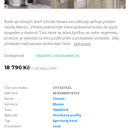
Řada sprchových dveří a koutů Novea bez výhrady splňuje poslání
značky Mereo. „Přinést jedinečným lidem jedinečná řešení do jejich
koupelen a domovů“Tato série se stává špičkou ve svém segmentu,
protože je vyvinuta na míru podle přání a požadavků uživatelů. Díky
přidaným nadčasovým technickým řeše...
celý popis
Dostupnost
Skladem u dodavatele 26
18 790 Kč
15 529 Kč
bez DPH
Číslo produktu:
CK10216ZL
EAN kód:
8592480074739
Barva:
Chrom
Výrobce:
Mereo
Tvar:
Obdélník
Materiál:
Hliníkové profily
Typ:
Sprchový kout
Provedení:
Levé