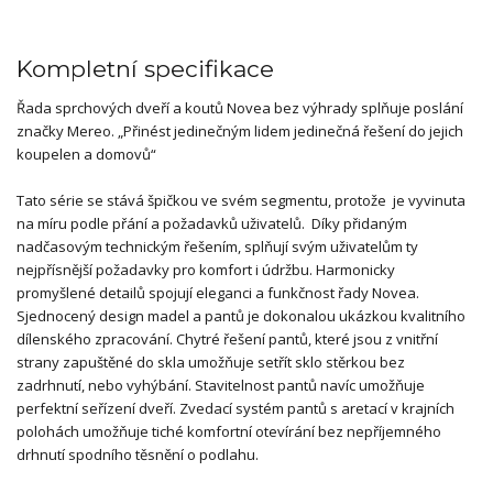
Kompletní specifikace
Řada sprchových dveří a koutů Novea bez výhrady splňuje poslání
značky Mereo. „Přinést jedinečným lidem jedinečná řešení do jejich
koupelen a domovů“
Tato série se stává špičkou ve svém segmentu, protože je vyvinuta
na míru podle přání a požadavků uživatelů. Díky přidaným
nadčasovým technickým řešením, splňují svým uživatelům ty
nejpřísnější požadavky pro komfort i údržbu. Harmonicky
promyšlené detailů spojují eleganci a funkčnost řady Novea.
Sjednocený design madel a pantů je dokonalou ukázkou kvalitního
dílenského zpracování. Chytré řešení pantů, které jsou z vnitřní
strany zapuštěné do skla umožňuje setřít sklo stěrkou bez
zadrhnutí, nebo vyhýbání. Stavitelnost pantů navíc umožňuje
perfektní seřízení dveří. Zvedací systém pantů s aretací v krajních
polohách umožňuje tiché komfortní otevírání bez nepříjemného
drhnutí spodního těsnění o podlahu.