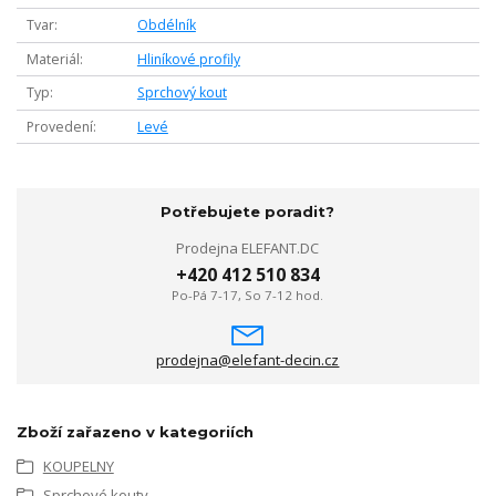
Tvar
Obdélník
Materiál
Hliníkové profily
Typ
Sprchový kout
Provedení
Levé
Potřebujete poradit?
Prodejna ELEFANT.DC
+420 412 510 834
Po-Pá 7-17, So 7-12 hod.
prodejna@elefant-decin.cz
Zboží zařazeno v kategoriích
KOUPELNY
Sprchové kouty