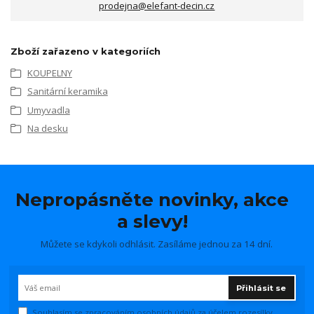
prodejna@elefant-decin.cz
Zboží zařazeno v kategoriích
KOUPELNY
Sanitární keramika
Umyvadla
Na desku
Nepropásněte novinky, akce
a slevy!
Můžete se kdykoli odhlásit. Zasíláme jednou za 14 dní.
Přihlásit se
Souhlasím se
zpracováním osobních údajů
za účelem rozesílky