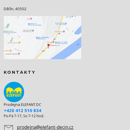
Děčín, 40502
KONTAKTY
Prodejna ELEFANT.DC
+420 412 510 834
Po-Pá 7-17, So 7-12 hod.
prodejna@elefant-decin.cz