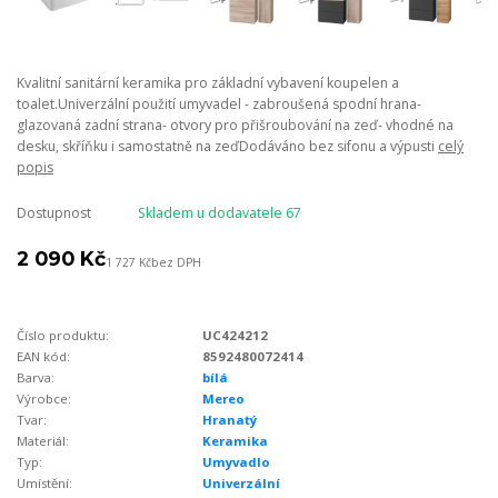
Kvalitní sanitární keramika pro základní vybavení koupelen a
toalet.Univerzální použití umyvadel - zabroušená spodní hrana-
glazovaná zadní strana- otvory pro přišroubování na zeď- vhodné na
desku, skříňku i samostatně na zeďDodáváno bez sifonu a výpusti
celý
popis
Dostupnost
Skladem u dodavatele 67
2 090 Kč
1 727 Kč
bez DPH
Číslo produktu:
UC424212
EAN kód:
8592480072414
Barva:
bílá
Výrobce:
Mereo
Tvar:
Hranatý
Materiál:
Keramika
Typ:
Umyvadlo
Umístění:
Univerzální