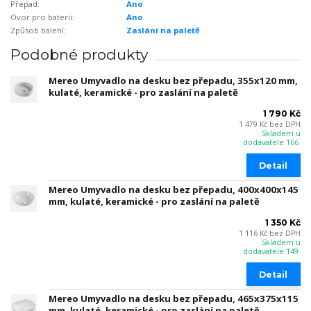
Přepad:
Ano
Ovor pro baterii:
Ano
Způsob balení:
Zaslání na paletě
Podobné produkty
Mereo Umyvadlo na desku bez přepadu, 355x120 mm,
kulaté, keramické - pro zaslání na paletě
1 790 Kč
1 479 Kč
bez DPH
Skladem u
dodavatele 166
Detail
Mereo Umyvadlo na desku bez přepadu, 400x400x145
mm, kulaté, keramické - pro zaslání na paletě
1 350 Kč
1 116 Kč
bez DPH
Skladem u
dodavatele 149
Detail
Mereo Umyvadlo na desku bez přepadu, 465x375x115
mm, kulaté, keramické - pro zaslání na paletě