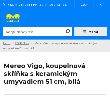
+420 412 510 834
Po-Pá 7-17, So 7-12 hod.
CZK
Menu
Úvod
KOUPELNY
Mereo Vigo, koupelnová skříňka s keramickým
umyvadlem 51 cm, bílá
Mereo Vigo, koupelnová
skříňka s keramickým
umyvadlem 51 cm, bílá