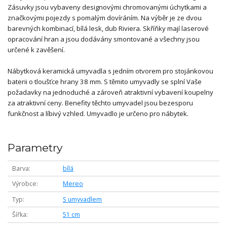
Zásuvky jsou vybaveny designovými chromovanými úchytkami a
značkovými pojezdy s pomalým dovíráním. Na výběr je ze dvou
barevných kombinací, bílá lesk, dub Riviera. Skříňky mají laserové
opracování hran a jsou dodávány smontované a všechny jsou
určené k zavěšení.
Nábytková keramická umyvadla s jedním otvorem pro stojánkovou
baterii o tloušťce hrany 38 mm. S těmito umyvadly se splní Vaše
požadavky na jednoduché a zároveň atraktivní vybavení koupelny
za atraktivní ceny. Benefity těchto umyvadel jsou bezesporu
funkčnost a líbivý vzhled. Umyvadlo je určeno pro nábytek.
Parametry
Barva
bílá
Výrobce
Mereo
Typ
S umyvadlem
Šířka
51 cm