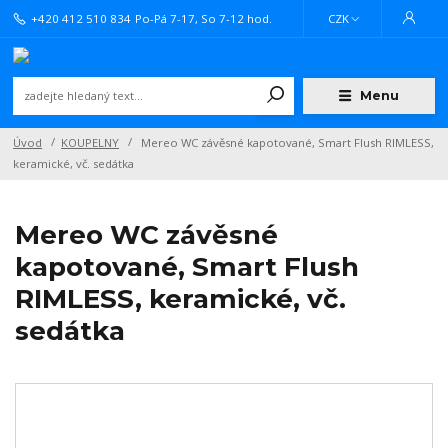
+420 412 510 834
Po-Pá 7-17, So 7-12 hod.
CZK
Menu
Úvod
KOUPELNY
Mereo WC závěsné kapotované, Smart Flush RIMLESS,
keramické, vč. sedátka
Mereo WC závěsné
kapotované, Smart Flush
RIMLESS, keramické, vč.
sedátka