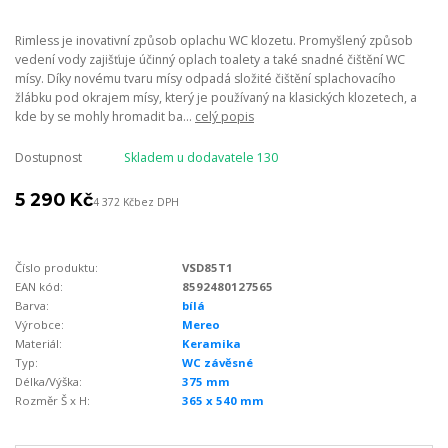
Rimless je inovativní způsob oplachu WC klozetu. Promyšlený způsob
vedení vody zajišťuje účinný oplach toalety a také snadné čištění WC
mísy. Díky novému tvaru mísy odpadá složité čištění splachovacího
žlábku pod okrajem mísy, který je používaný na klasických klozetech, a
kde by se mohly hromadit ba...
celý popis
Dostupnost
Skladem u dodavatele 130
5 290 Kč
4 372 Kč
bez DPH
Číslo produktu:
VSD85T1
EAN kód:
8592480127565
Barva:
bílá
Výrobce:
Mereo
Materiál:
Keramika
Typ:
WC závěsné
Délka/Výška:
375 mm
Rozměr Š x H:
365 x 540 mm