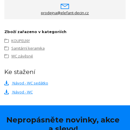
prodejna@elefant-decin.cz
Zboží zařazeno v kategoriích
KOUPELNY
Sanitární keramika
WC závěsné
Ke stažení
Návod - WC sedátko
Návod - WC
Nepropásněte novinky, akce
a slevy!