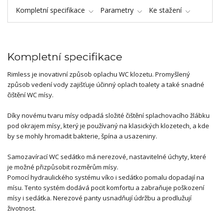
Kompletní specifikace
Parametry
Ke stažení
Kompletní specifikace
Rimless je inovativní způsob oplachu WC klozetu. Promyšlený
způsob vedení vody zajišťuje účinný oplach toalety a také snadné
čištění WC mísy.
Díky novému tvaru mísy odpadá složité čištění splachovacího žlábku
pod okrajem mísy, který je používaný na klasických klozetech, a kde
by se mohly hromadit bakterie, špína a usazeniny.
Samozavírací WC sedátko má nerezové, nastavitelné úchyty, které
je možné přizpůsobit rozměrům mísy.
Pomocí hydraulického systému víko i sedátko pomalu dopadají na
mísu. Tento systém dodává pocit komfortu a zabraňuje poškození
mísy i sedátka. Nerezové panty usnadňují údržbu a prodlužují
životnost.