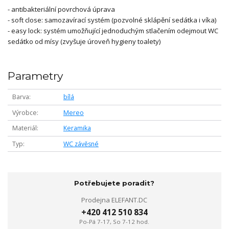
- antibakteriální povrchová úprava
- soft close: samozavírací systém (pozvolné sklápění sedátka i víka)
- easy lock: systém umožňující jednoduchým stlačením odejmout WC
sedátko od mísy (zvyšuje úroveň hygieny toalety)
Parametry
Barva
bílá
Výrobce
Mereo
Materiál
Keramika
Typ
WC závěsné
Potřebujete poradit?
Prodejna ELEFANT.DC
+420 412 510 834
Po-Pá 7-17, So 7-12 hod.