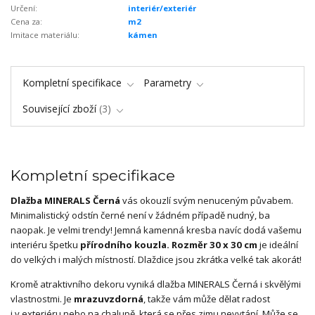
Určení:
interiér/exteriér
Cena za:
m2
Imitace materiálu:
kámen
Kompletní specifikace
Parametry
Související zboží
3
Kompletní specifikace
Dlažba MINERALS Černá
vás okouzlí svým nenuceným půvabem.
Minimalistický odstín černé není v žádném případě nudný, ba
naopak. Je velmi trendy! Jemná kamenná kresba navíc dodá vašemu
interiéru špetku
přírodního kouzla. Rozměr 30 x 30 cm
je ideální
do velkých i malých místností. Dlaždice jsou zkrátka velké tak akorát!
Kromě atraktivního dekoru vyniká dlažba MINERALS Černá i skvělými
vlastnostmi. Je
mrazuvzdorná
, takže vám může dělat radost
i v exteriéru nebo na chalupě, která se přes zimu nevytápí. Může se