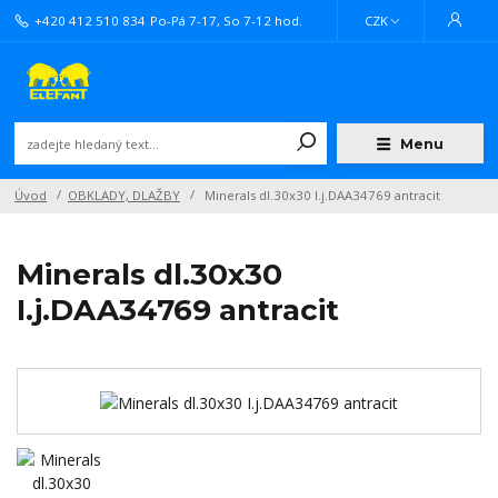
+420 412 510 834
Po-Pá 7-17, So 7-12 hod.
CZK
Menu
Úvod
OBKLADY, DLAŽBY
Minerals dl.30x30 I.j.DAA34769 antracit
Minerals dl.30x30
I.j.DAA34769 antracit