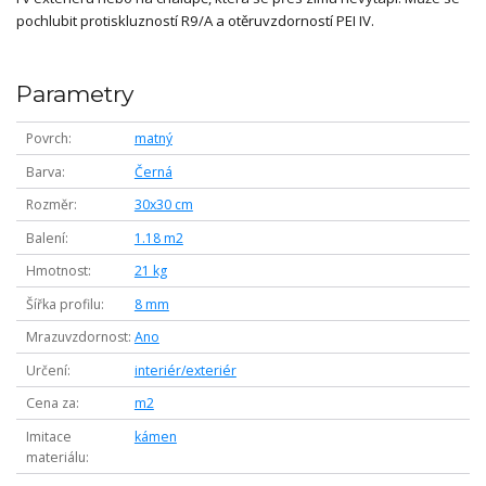
pochlubit protiskluzností R9/A a otěruvzdorností PEI IV.
Parametry
Povrch
matný
Barva
Černá
Rozměr
30x30 cm
Balení
1.18 m2
Hmotnost
21 kg
Šířka profilu
8 mm
Mrazuvzdornost
Ano
Určení
interiér/exteriér
Cena za
m2
Imitace
kámen
materiálu