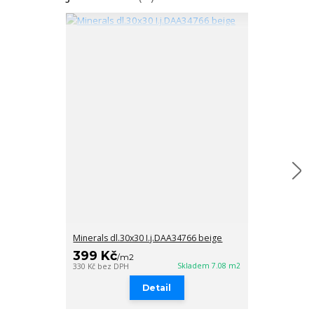
Minerals dl.30x30 I.j.DAA34766 beige
Minerals dl.3
399 Kč
399 Kč
/
m2
/
m
Skladem 7.08 m2
330 Kč
bez DPH
330 Kč
bez DPH
Detail