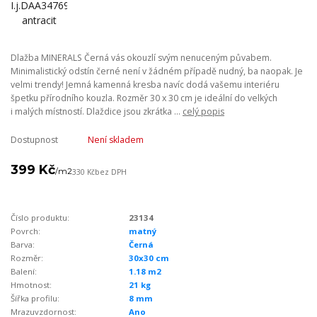
Dlažba MINERALS Černá vás okouzlí svým nenuceným půvabem.
Minimalistický odstín černé není v žádném případě nudný, ba naopak. Je
velmi trendy! Jemná kamenná kresba navíc dodá vašemu interiéru
špetku přírodního kouzla. Rozměr 30 x 30 cm je ideální do velkých
i malých místností. Dlaždice jsou zkrátka ...
celý popis
Dostupnost
Není skladem
399 Kč
/
m2
330 Kč
bez DPH
Číslo produktu:
23134
Povrch:
matný
Barva:
Černá
Rozměr:
30x30 cm
Balení:
1.18 m2
Hmotnost:
21 kg
Šířka profilu:
8 mm
Mrazuvzdornost:
Ano