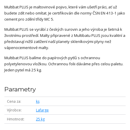
Multibat PLUS je maltovinové pojivo, které vám ušetří práci, ať už
budete zdít nebo omítat. Je certifikován dle normy ČSN EN 413-1 jako
cement pro zdění třídy MC 5.
Multibat PLUS se vyrábí z českých surovin a jeho výroba je šetrná k
životnímu prostředí. Malty připravené z Multibatu PLUS jsou kvalitní a
představují nižší zatížení naší planety skleníkovými plyny než
vápenocementové malty.
Multibat PLUS balíme do papírových pytlů s ochrannou
polyetylenovou vložkou. Ochrannou folii dáváme přes celou paletu.
Jeden pytel má 25 kg.
Parametry
Cena za
ks
Výrobce
Lafarge
Hmotnost
25 kg