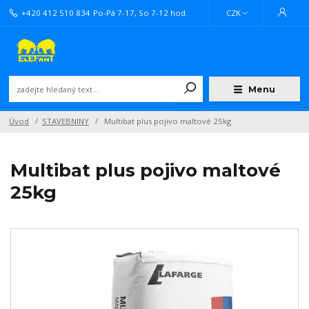
+420 412 510 834
Po-Pá 7-17, So 7-12 hod.
CZK
Menu
Úvod
STAVEBNINY
Multibat plus pojivo maltové 25kg
Multibat plus pojivo maltové
25kg