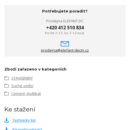
Potřebujete poradit?
Prodejna ELEFANT.DC
+420 412 510 834
Po-Pá 7-17, So 7-12 hod.
prodejna@elefant-decin.cz
Zboží zařazeno v kategoriích
STAVEBNINY
Suché směsi
Cement, multibat
Ke stažení
Technický list
Bezpečnostní list