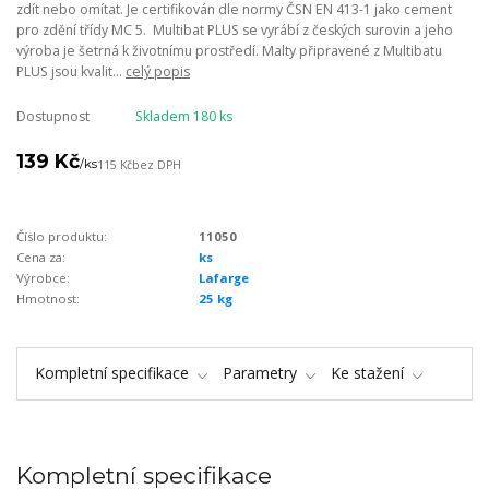
zdít nebo omítat. Je certifikován dle normy ČSN EN 413-1 jako cement
pro zdění třídy MC 5. Multibat PLUS se vyrábí z českých surovin a jeho
výroba je šetrná k životnímu prostředí. Malty připravené z Multibatu
PLUS jsou kvalit...
celý popis
Dostupnost
Skladem 180 ks
139 Kč
/
ks
115 Kč
bez DPH
Číslo produktu:
11050
Cena za:
ks
Výrobce:
Lafarge
Hmotnost:
25 kg
Kompletní specifikace
Parametry
Ke stažení
Kompletní specifikace