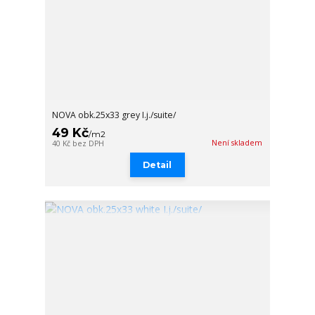
NOVA obk.25x33 grey I.j./suite/
49 Kč
/
m2
Není skladem
40 Kč
bez DPH
Detail