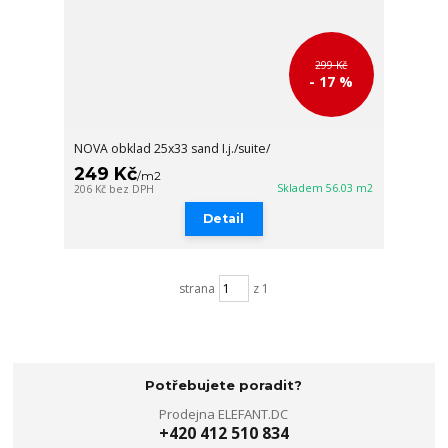
299 Kč
- 17 %
NOVA obklad 25x33 sand I.j./suite/
249 Kč
/
m2
Skladem 56.03 m2
206 Kč
bez DPH
Detail
strana
z 1
Potřebujete poradit?
Prodejna ELEFANT.DC
+420 412 510 834