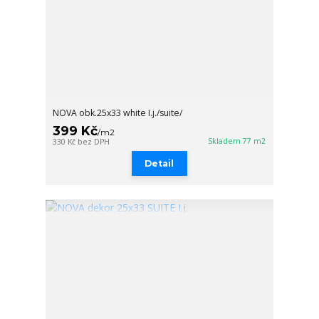
NOVA obk.25x33 white I.j./suite/
399 Kč
/
m2
Skladem 77 m2
330 Kč
bez DPH
Detail