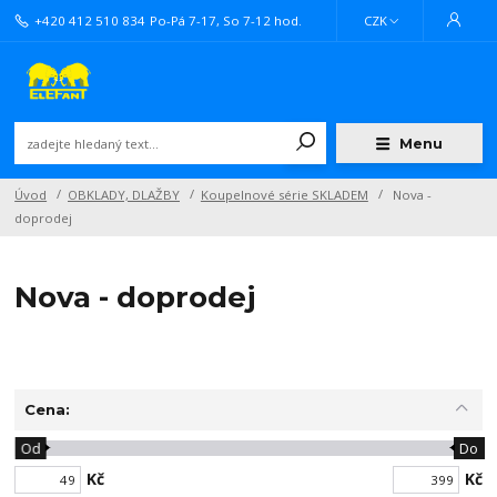
+420 412 510 834
Po-Pá 7-17, So 7-12 hod.
CZK
Menu
Úvod
OBKLADY, DLAŽBY
Koupelnové série SKLADEM
Nova -
doprodej
Nova - doprodej
Cena:
Od
Do
Kč
Kč