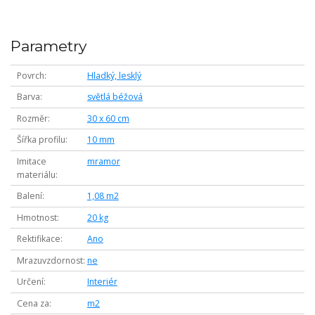
Parametry
Povrch
Hladký, lesklý
Barva
světlá béžová
Rozměr
30 x 60 cm
Šířka profilu
10 mm
Imitace
mramor
materiálu
Balení
1,08 m2
Hmotnost
20 kg
Rektifikace
Ano
Mrazuvzdornost
ne
Určení
Interiér
Cena za
m2