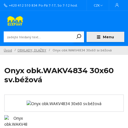
+420 412 510 834
Po-Pá 7-17, So 7-12 hod.
CZK
Menu
Úvod
OBKLADY, DLAŽBY
Onyx obk.WAKV4834 30x60 sv.béžová
Onyx obk.WAKV4834 30x60
sv.béžová