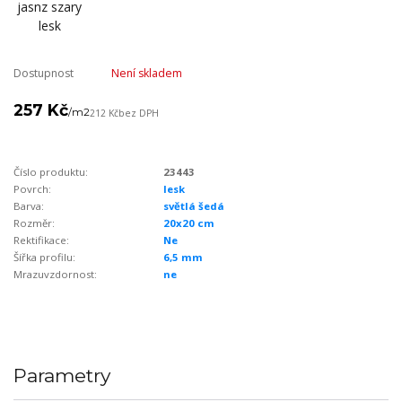
Dostupnost
Není skladem
257 Kč
/
m2
212 Kč
bez DPH
Číslo produktu:
23443
Povrch:
lesk
Barva:
světlá šedá
Rozměr:
20x20 cm
Rektifikace:
Ne
Šířka profilu:
6,5 mm
Mrazuvzdornost:
ne
Parametry