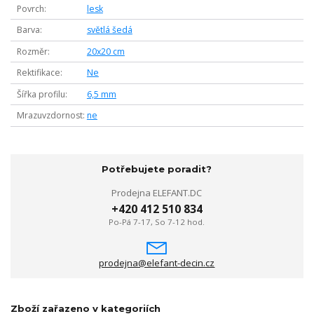
Povrch
lesk
Barva
světlá šedá
Rozměr
20x20 cm
Rektifikace
Ne
Šířka profilu
6,5 mm
Mrazuvzdornost
ne
Potřebujete poradit?
Prodejna ELEFANT.DC
+420 412 510 834
Po-Pá 7-17, So 7-12 hod.
prodejna@elefant-decin.cz
Zboží zařazeno v kategoriích