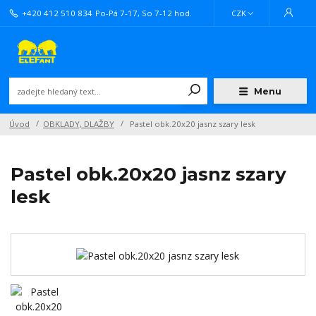
+420 412 510 834
Po-Pá 7-17, So 7-12 hod.
CZK
Menu
Úvod
OBKLADY, DLAŽBY
Pastel obk.20x20 jasnz szary lesk
Pastel obk.20x20 jasnz szary
lesk