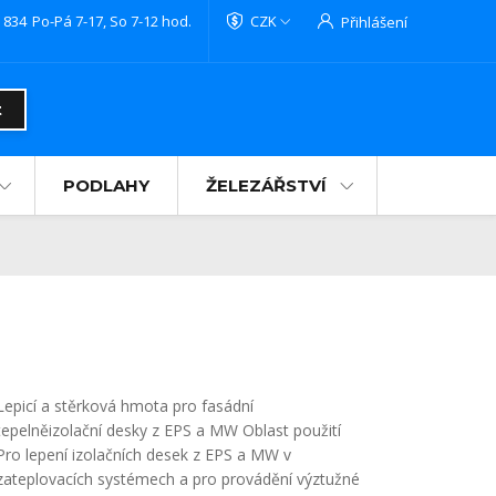
 834
Po-Pá 7-17, So 7-12 hod.
CZK
Přihlášení
t
PODLAHY
ŽELEZÁŘSTVÍ
Lepicí a stěrková hmota pro fasádní
tepelněizolační desky z EPS a MW Oblast použití
Pro lepení izolačních desek z EPS a MW v
zateplovacích systémech a pro provádění výztužné