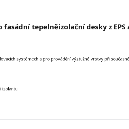
 fasádní tepelněizolační desky z EPS 
plovacích systémech a pro provádění výztužné vrstvy při součas
 izolantu.