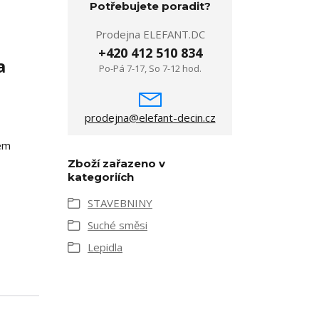
Potřebujete poradit?
Prodejna ELEFANT.DC
+420 412 510 834
a
Po-Pá 7-17, So 7-12 hod.
prodejna@elefant-decin.cz
ném
Zboží zařazeno v
kategoriích
STAVEBNINY
Suché směsi
Lepidla