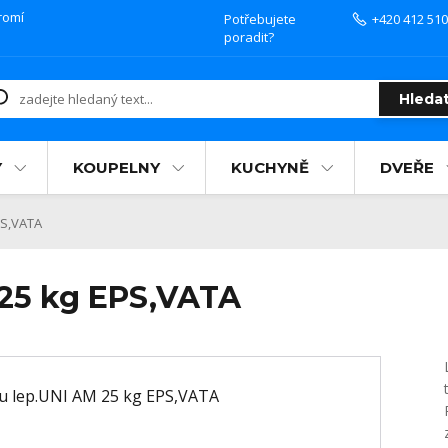
romí
Potřebujete
+420 412 510
poradit?
Hleda
Y
KOUPELNY
KUCHYNĚ
DVEŘE
PS,VATA
 25 kg EPS,VATA