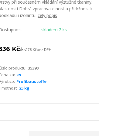
vrstvy při současném vkládání výztužné tkaniny.
Vlastnosti Dobrá zpracovatelnost a přídržnost k
podkladu i izolantu.
celý popis
Dostupnost
skladem 2 ks
336 Kč
/
ks
278 Kč
bez DPH
Číslo produktu:
35390
Cena za:
ks
Výrobce:
Profibaustoffe
Hmotnost:
25 kg