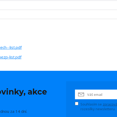
h--list.pdf
zp-list.pdf
vinky, akce
Souhlasím se
zpracová
rozesílky newsletteru.
ednou za 14 dní.