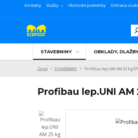
Kontakty
Služby
Obchodní podmínky
Ochrana souk
STAVEBNINY
OBKLADY, DLAŽB
Úvod
STAVEBNINY
Profibau lep.UNI AM 25 kg E
Profibau lep.UNI AM