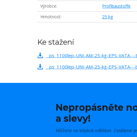
Výrobce
Profibaustoffe
Hmotnost
25 kg
Ke stažení
_ps_1100lep-UNI-AM-25-kg-EPS-VATA---tec
_ps_1100lep-UNI-AM-25-kg-EPS-VATA---be
Nepropásněte no
a slevy!
Můžete se kdykoli odhlásit. Zasíláme j