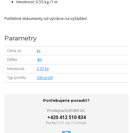
Hmotnost: 0,55 kg /1 m
Potřebné dokumenty od výrobce na vyžádání.
Parametry
Cena za
ks
Délka
4m
Hmotnost
2,07 kg
Typ profilu
UW profil
Potřebujete poradit?
Prodejna ELEFANT.DC
+420 412 510 834
Po-Pá 7-17, So 7-12 hod.