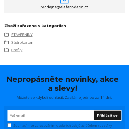
prodejna@elefant-decin.cz
Zboží zařazeno v kategoriích
STAVEBNINY
Sádrokarton
Profily
Nepropásněte novinky, akce
a slevy!
Můžete se kdykoli odhlásit. Zasíláme jednou za 14 dní.
Přihlásit se
Souhlasím se
zpracováním osobních údajů
za účelem rozesílky