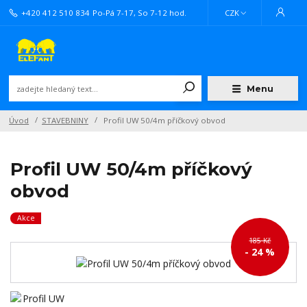
+420 412 510 834
Po-Pá 7-17, So 7-12 hod.
CZK
Menu
Úvod
STAVEBNINY
Profil UW 50/4m příčkový obvod
Profil UW 50/4m příčkový
obvod
Akce
185 Kč
- 24 %