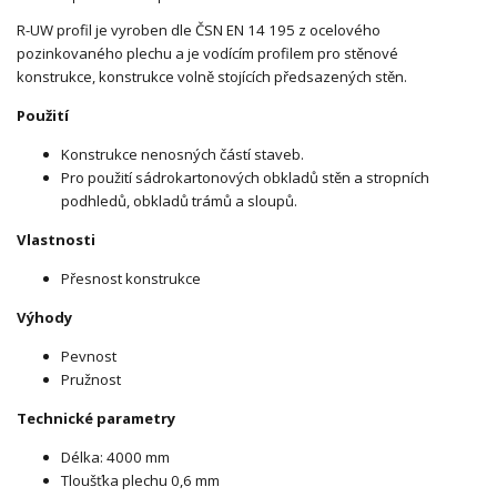
R-UW profil je vyroben dle ČSN EN 14 195 z ocelového
pozinkovaného plechu a je vodícím profilem pro stěnové
konstrukce, konstrukce volně stojících předsazených stěn.
Použití
Konstrukce nenosných částí staveb.
Pro použití sádrokartonových obkladů stěn a stropních
podhledů, obkladů trámů a sloupů.
Vlastnosti
Přesnost konstrukce
Výhody
Pevnost
Pružnost
Technické parametry
Délka: 4000 mm
Tloušťka plechu 0,6 mm