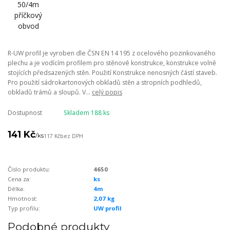
R-UW profil je vyroben dle ČSN EN 14 195 z ocelového pozinkovaného
plechu a je vodícím profilem pro stěnové konstrukce, konstrukce volně
stojících předsazených stěn. Použití Konstrukce nenosných částí staveb.
Pro použití sádrokartonových obkladů stěn a stropních podhledů,
obkladů trámů a sloupů. V...
celý popis
Dostupnost
Skladem 188 ks
141 Kč
/
ks
117 Kč
bez DPH
Číslo produktu:
4650
Cena za:
ks
Délka:
4m
Hmotnost:
2,07 kg
Typ profilu:
UW profil
Podobné produkty