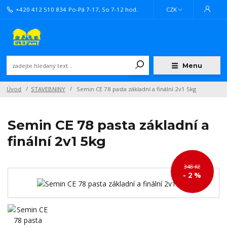
+420 412 510 834
Po-Pá 7-17, So 7-12 hod.
CZK
Menu
Úvod
STAVEBNINY
Semin CE 78 pasta základní a finální 2v1 5kg
Semin CE 78 pasta základní a
finální 2v1 5kg
348 Kč
- 2 %