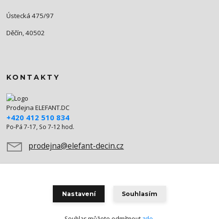
Ústecká 475/97
Děčín, 40502
KONTAKTY
Prodejna ELEFANT.DC
+420 412 510 834
Po-Pá 7-17, So 7-12 hod.
prodejna@elefant-decin.cz
Nastavení
Souhlasím
Souhlas můžete odmítnout
zde
.