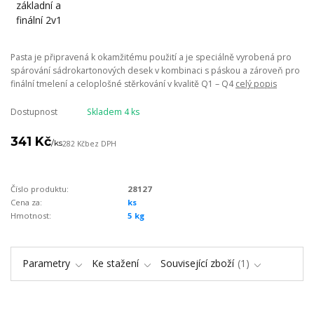
Pasta je připravená k okamžitému použití a je speciálně vyrobená pro
spárování sádrokartonových desek v kombinaci s páskou a zároveň pro
finální tmelení a celoplošné stěrkování v kvalitě Q1 – Q4
celý popis
Dostupnost
Skladem 4 ks
341 Kč
/
ks
282 Kč
bez DPH
Číslo produktu:
28127
Cena za:
ks
Hmotnost:
5 kg
Parametry
Ke stažení
Související zboží
1