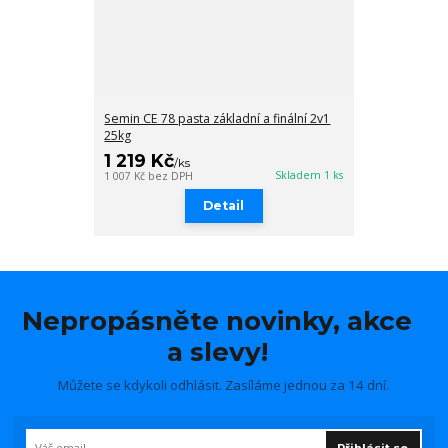
Semin CE 78 pasta základní a finální 2v1
25kg
1 219 Kč
/
ks
Skladem 1 ks
1 007 Kč
bez DPH
Detail
Nepropásněte novinky, akce
a slevy!
Můžete se kdykoli odhlásit. Zasíláme jednou za 14 dní.
Přihlásit se