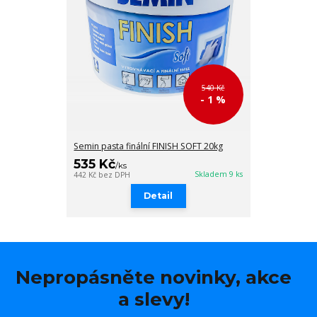
540 Kč
- 1 %
Semin pasta finální FINISH SOFT 20kg
535 Kč
/
ks
Skladem 9 ks
442 Kč
bez DPH
Detail
Nepropásněte novinky, akce
a slevy!