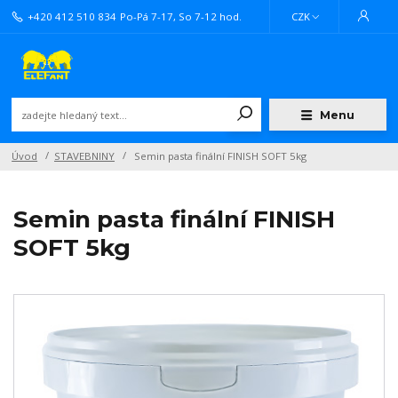
+420 412 510 834
Po-Pá 7-17, So 7-12 hod.
CZK
Menu
Úvod
STAVEBNINY
Semin pasta finální FINISH SOFT 5kg
Semin pasta finální FINISH
SOFT 5kg