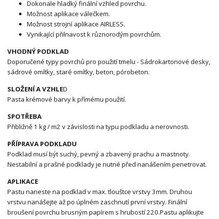
Dokonale hladký finální vzhled povrchu.
Možnost aplikace válečkem.
Možnost strojní aplikace AIRLESS.
Vynikající přilnavost k různorodým povrchům.
VHODNÝ PODKLAD
Doporučené typy povrchů pro použití tmelu - Sádrokartonové desky,
sádrové omítky, staré omítky, beton, pórobeton.
SLOŽENÍ A VZHLE
D
Pasta krémové barvy k přímému použití.
SPOTŘEBA
Přibližně 1 kg / m2 v závislosti na typu podkladu a nerovnosti.
PŘÍPRAVA PODKLADU
Podklad musí být suchý, pevný a zbavený prachu a mastnoty.
Nestabilní a prašné podklady je nutné před nanášením penetrovat.
APLIKACE
Pastu naneste na podklad v max. tlouštce vrstvy 3mm. Druhou
vrstvu nanášejte až po úplném zaschnutí první vrstvy. Finální
broušení povrchu brusným papírem s hrubostí 220.Pastu aplikujte