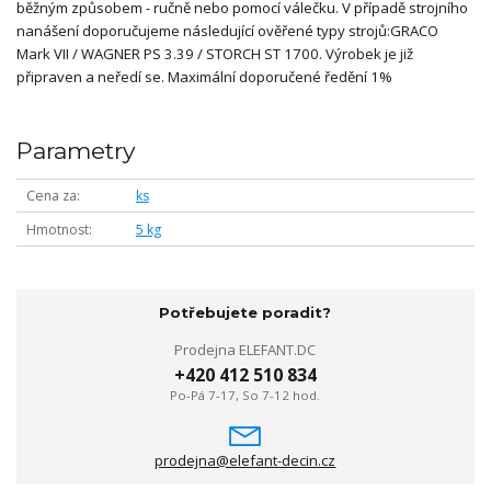
běžným způsobem - ručně nebo pomocí válečku. V případě strojního
nanášení doporučujeme následující ověřené typy strojů:GRACO
Mark VII / WAGNER PS 3.39 / STORCH ST 1700. Výrobek je již
připraven a neředí se. Maximální doporučené ředění 1%
Parametry
Cena za
ks
Hmotnost
5 kg
Potřebujete poradit?
Prodejna ELEFANT.DC
+420 412 510 834
Po-Pá 7-17, So 7-12 hod.
prodejna@elefant-decin.cz