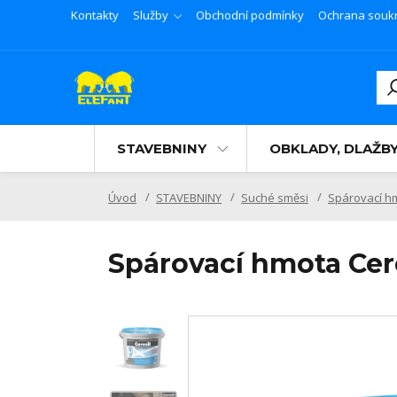
Kontakty
Služby
Obchodní podmínky
Ochrana souk
STAVEBNINY
OBKLADY, DLAŽB
Úvod
STAVEBNINY
Suché směsi
Spárovací h
Spárovací hmota Cer