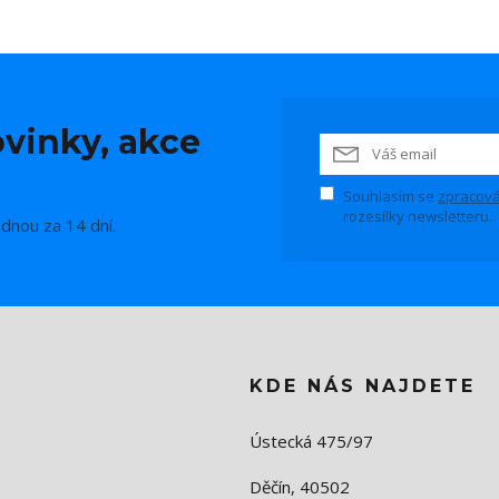
vinky, akce
Souhlasím se
zpracová
rozesílky newsletteru.
ednou za 14 dní.
KDE NÁS NAJDETE
Ústecká 475/97
Děčín, 40502