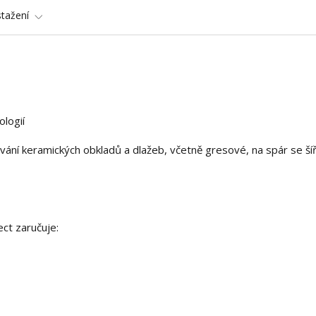
stažení
ologií
ování keramických obkladů a dlažeb, včetně gresové, na spár se ší
ct zaručuje: