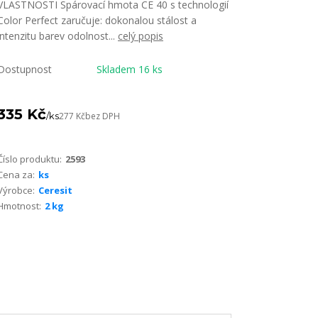
VLASTNOSTI Spárovací hmota CE 40 s technologií
Color Perfect zaručuje: dokonalou stálost a
intenzitu barev odolnost...
celý popis
Dostupnost
Skladem 16 ks
335 Kč
/
ks
277 Kč
bez DPH
Číslo produktu:
2593
Cena za:
ks
Výrobce:
Ceresit
Hmotnost:
2 kg