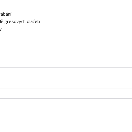
rábání
adě gresových dlažeb
ty