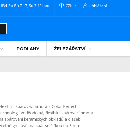
 834
Po-Pá 7-17, So 7-12 hod.
CZK
Přihlášení
t
PODLAHY
ŽELEZÁŘSTVÍ
Flexibilní spárovací hmota s Color Perfect
technologií Voděodolná, flexibilní spárovací hmota
na spárování keramických obkladů a dlažeb,
včetně gresové, na spár se šířkou do 8 mm.