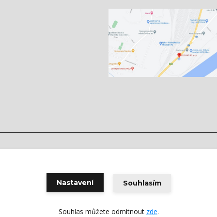
Vytvořeno na
Eshop-rychle.cz
Nastavení
Souhlasím
Souhlas můžete odmítnout
zde
.