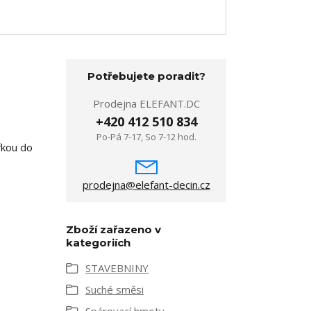
Potřebujete poradit?
Prodejna ELEFANT.DC
+420 412 510 834
Po-Pá 7-17, So 7-12 hod.
řkou do
prodejna@elefant-decin.cz
Zboží zařazeno v
kategoriích
STAVEBNINY
Suché směsi
Spárovací hmoty