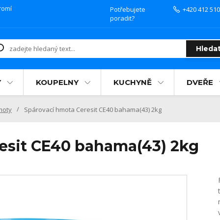
romí
Potřebujete
+420 412 510
poradit?
Hleda
Y
KOUPELNY
KUCHYNĚ
DVEŘE
moty
Spárovací hmota Ceresit CE40 bahama(43) 2kg
esit CE40 bahama(43) 2kg