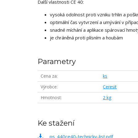
Další vlastnosti CE 40:
vysoká odolnost proti vzniku trhlin a pošk
optimální čas vytvrzení a umývání v příp
snadné míchání a aplikace spárovací hmo
je chráněná proti plísním a houbám
Parametry
Cena za
ks
Výrobce
Ceresit
Hmotnost
2 kg
Ke stažení
_ps_440ce40-technicky-list.pdf