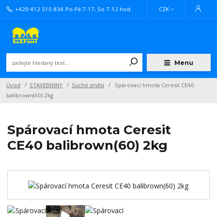
+420 412 510 834
Po-Pá 7-17, So 7-12 hod.
CZK
Menu
Úvod
STAVEBNINY
Suché směsi
Spárovací hmota Ceresit CE40
balibrown(60) 2kg
Spárovací hmota Ceresit
CE40 balibrown(60) 2kg