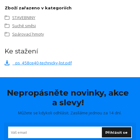
Zboží zařazeno v kategoriích
STAVEBNINY
Suché směsi
Spárovací hmoty
Ke stažení
_ps_458ce40-technicky-list.pdf
Nepropásněte novinky, akce
a slevy!
Můžete se kdykoli odhlásit. Zasíláme jednou za 14 dní.
Přihlásit se