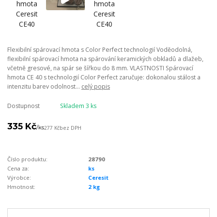
Flexibilní spárovací hmota s Color Perfect technologií Voděodolná,
flexibilní spárovací hmota na spárování keramických obkladů a dlažeb,
včetně gresové, na spár se šířkou do 8 mm. VLASTNOSTI Spárovací
hmota CE 40 s technologií Color Perfect zaručuje: dokonalou stálost a
intenzitu barev odolnost...
celý popis
Dostupnost
Skladem 3 ks
335 Kč
/
ks
277 Kč
bez DPH
Číslo produktu:
28790
Cena za:
ks
Výrobce:
Ceresit
Hmotnost:
2 kg