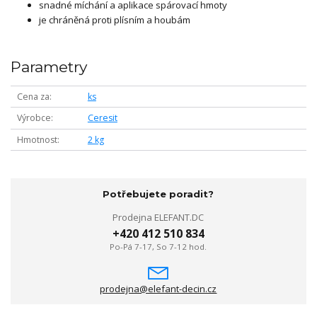
snadné míchání a aplikace spárovací hmoty
je chráněná proti plísním a houbám
Parametry
Cena za
ks
Výrobce
Ceresit
Hmotnost
2 kg
Potřebujete poradit?
Prodejna ELEFANT.DC
+420 412 510 834
Po-Pá 7-17, So 7-12 hod.
prodejna@elefant-decin.cz