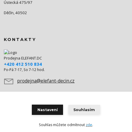
Ústecká 475/97
Děčín, 40502
KONTAKTY
Prodejna ELEFANT.DC
+420 412 510 834
Po-Pá 7-17, So 7-12 hod.
prodejna@elefant-decin.cz
Nastavení
Souhlasím
Souhlas můžete odmítnout
zde
.
Vytvořeno na
Eshop-rychle.cz